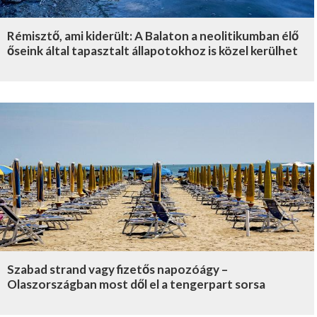
Rémisztő, ami kiderült: A Balaton a neolitikumban élő
őseink által tapasztalt állapotokhoz is közel kerülhet
Szabad strand vagy fizetős napozóágy –
Olaszországban most dől el a tengerpart sorsa