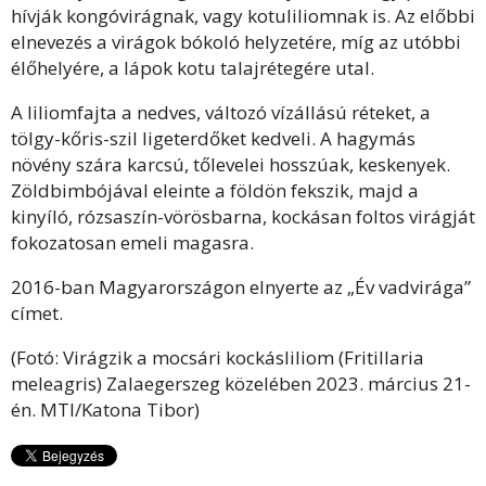
hívják kongóvirágnak, vagy kotuliliomnak is. Az előbbi
elnevezés a virágok bókoló helyzetére, míg az utóbbi
élőhelyére, a lápok kotu talajrétegére utal.
A liliomfajta a nedves, változó vízállású réteket, a
tölgy-kőris-szil ligeterdőket kedveli. A hagymás
növény szára karcsú, tőlevelei hosszúak, keskenyek.
Zöldbimbójával eleinte a földön fekszik, majd a
kinyíló, rózsaszín-vörösbarna, kockásan foltos virágját
fokozatosan emeli magasra.
2016-ban Magyarországon elnyerte az „Év vadvirága”
címet.
(Fotó: Virágzik a mocsári kockásliliom (Fritillaria
meleagris) Zalaegerszeg közelében 2023. március 21-
én. MTI/Katona Tibor)