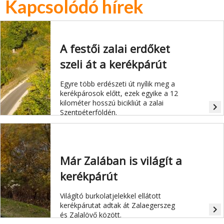
Kapcsolódó hírek
A festői zalai erdőket
szeli át a kerékpárút
Egyre több erdészeti út nyílik meg a
kerékpárosok előtt, ezek egyike a 12
kilométer hosszú bicikliút a zalai
navigate_next
Szentpéterföldén.
Már Zalában is világít a
kerékpárút
Világító burkolatjelekkel ellátott
kerékpárutat adtak át Zalaegerszeg
navigate_next
és Zalalövő között.