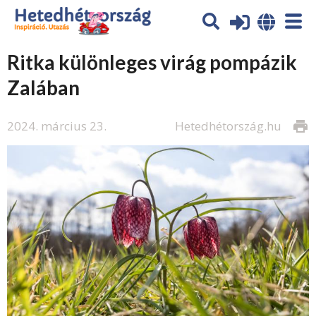
Ritka különleges virág pompázik
Zalában
2024. március 23.
Hetedhétország.hu
print