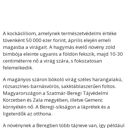
A kockásliliom, amelynek természetvédelmi értéke
tövenként 50 000 ezer forint, április elején emeli
magasba a virágait. A hagymás évelő növény zöld
bimbója eleinte ugyanis a földön fekszik, majd 10-30
centiméterre nő a virág szára, s fokozatosan
felemelkedik.
A magányos száron bókoló virág széles harangalakú,
rózsaszínes-barnásvörös, sakktáblaszerűen foltos.
Magyarországon a Szatmár-Beregi Tájvédelmi
Körzetben és Zala megyében, illetve Gemenc
környékén nő. A Beregi-síkságon a láprétek és a
ligeterdők az otthona.
A növénynek a Beregben több tájneve van, így például