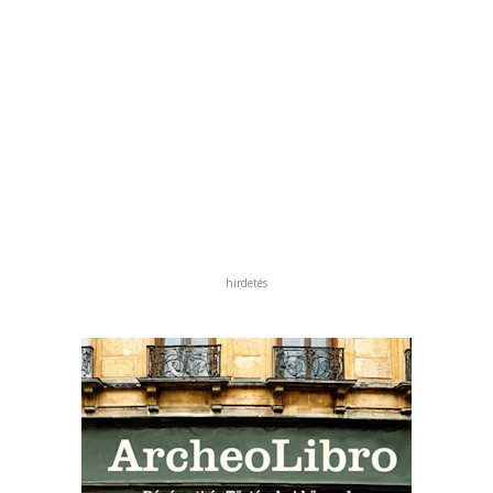
hirdetés