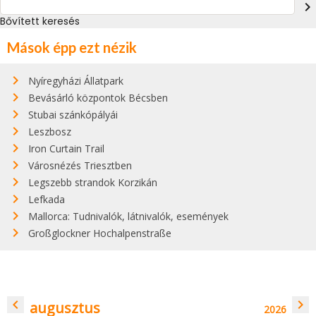
navigate_next
Bővített keresés
Mások épp ezt nézik
Nyíregyházi Állatpark
Bevásárló központok Bécsben
Stubai szánkópályái
Leszbosz
Iron Curtain Trail
Városnézés Triesztben
Legszebb strandok Korzikán
Lefkada
Mallorca: Tudnivalók, látnivalók, események
Großglockner Hochalpenstraße
navigate_before
navigate_next
augusztus
2026