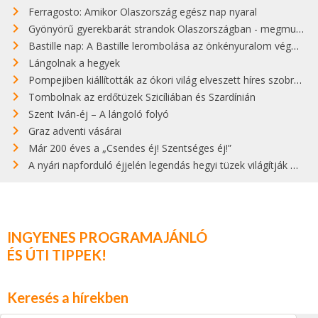
Ferragosto: Amikor Olaszország egész nap nyaral
Gyönyörű gyerekbarát strandok Olaszországban - megmutatjuk a 15 legjobbat
Bastille nap: A Bastille lerombolása az önkényuralom végét jelentette
Lángolnak a hegyek
Pompejiben kiállították az ókori világ elveszett híres szobrának másolatát
Tombolnak az erdőtüzek Szicíliában és Szardínián
Szent Iván-éj – A lángoló folyó
Graz adventi vásárai
Már 200 éves a „Csendes éj! Szentséges éj!”
A nyári napforduló éjjelén legendás hegyi tüzek világítják meg Zugspitzét
INGYENES PROGRAMAJÁNLÓ
ÉS ÚTI TIPPEK!
Keresés a hírekben