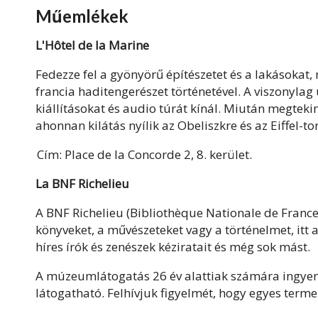
Műemlékek
L'Hôtel de la Marine
Fedezze fel a gyönyörű építészetet és a lakásoka
francia haditengerészet történetével. A viszonyla
kiállításokat és audio túrát kínál. Miután megtekint
ahonnan kilátás nyílik az Obeliszkre és az Eiffel-to
Cím: Place de la Concorde 2, 8. kerület.
La BNF Richelieu
A BNF Richelieu (Bibliothèque Nationale de Franc
könyveket, a művészeteket vagy a történelmet, itt a 
híres írók és zenészek kéziratait és még sok mást.
A múzeumlátogatás 26 év alattiak számára ingyenes
látogatható. Felhívjuk figyelmét, hogy egyes term