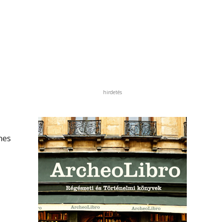
hirdetés
nes