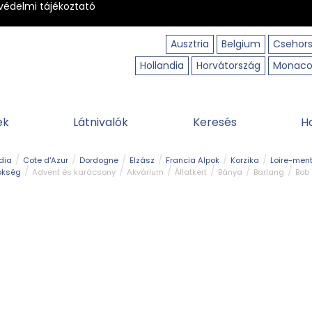
védelmi tájékoztató
Ausztria
Belgium
Csehor
Hollandia
Horvátország
Monac
ek
Látnivalók
Keresés
H
dia
Cote d'Azur
Dordogne
Elzász
Francia Alpok
Korzika
Loire-ment
ökség
Advent és karácsony
Akvárium
Állatkert
Bánya
Barlang
Bob
tó
Közlekedés
Legjobb & legszebb
Magyar kapcsolat
Múzeum
Ősko
erpart
Természeti park
Túra
Vár és kastély
Vidámpark