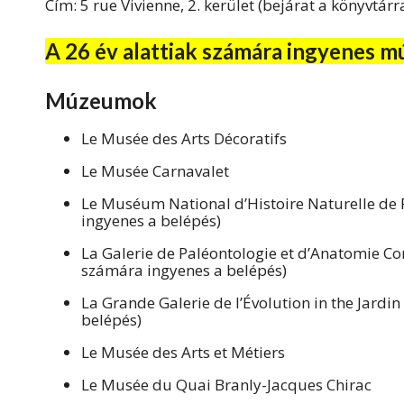
Cím: 5 rue Vivienne, 2. kerület (bejárat a könyvtá
A 26 év alattiak számára ingyenes m
Múzeumok
Le Musée des Arts Décoratifs
Le Musée Carnavalet
Le Muséum National d’Histoire Naturelle de P
ingyenes a belépés)
La Galerie de Paléontologie et d’Anatomie Co
számára ingyenes a belépés)
La Grande Galerie de l’Évolution in the Jardi
belépés)
Le Musée des Arts et Métiers
Le Musée du Quai Branly-Jacques Chirac