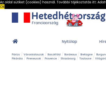
Az oldal sütiket (cookies) használ. További tájékoztatás itt:
Adat
Ok
Franciaország
Nyitólap
Hír
Párizs
Városkalauzok
Baszkföld
Bordeaux
Bretagne
Burgun
Pikárdia
Pireneusok
Provence
Strasbourg
Toulouse
Világör
Franciaország Legszebb Városkái
Gleccser
Hegy és csúcs
Kalandpark
Kerékpár
Kilá
Sziget
Szirt és fok
Szurdok
Tavak
Templom és kolostor
Teng