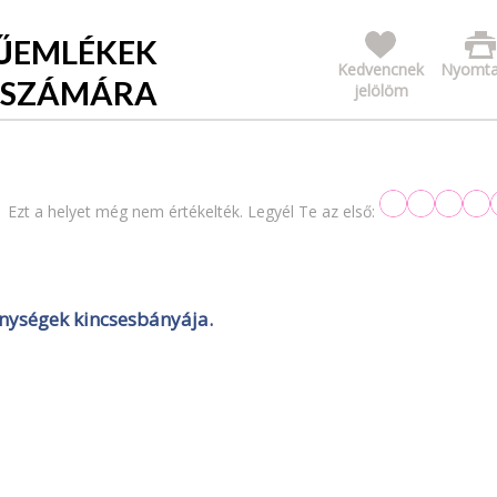
ŰEMLÉKEK
Kedvencnek
Nyomta
K SZÁMÁRA
jelölöm
Ezt a helyet még nem értékelték. Legyél Te az első:
enységek kincsesbányája.