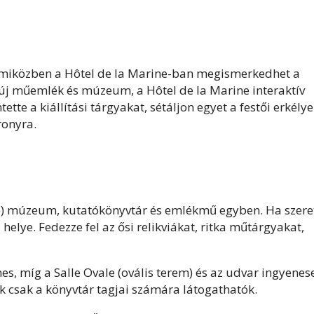
t, miközben a Hôtel de la Marine-ban megismerkedhet a
g új műemlék és múzeum, a Hôtel de la Marine interaktív
ette a kiállítási tárgyakat, sétáljon egyet a festői erkélye
ronyra.
e) múzeum, kutatókönyvtár és emlékmű egyben. Ha szeret
helye. Fedezze fel az ősi relikviákat, ritka műtárgyakat,
, míg a Salle Ovale (ovális terem) és az udvar ingyenes
ek csak a könyvtár tagjai számára látogathatók.