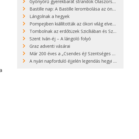
Gyönyörű gyerekbarát strandok Olaszországban - megmutatjuk a 15 legjobbat
Bastille nap: A Bastille lerombolása az önkényuralom végét jelentette
Lángolnak a hegyek
Pompejiben kiállították az ókori világ elveszett híres szobrának másolatát
Tombolnak az erdőtüzek Szicíliában és Szardínián
Szent Iván-éj – A lángoló folyó
Graz adventi vásárai
Már 200 éves a „Csendes éj! Szentséges éj!”
A nyári napforduló éjjelén legendás hegyi tüzek világítják meg Zugspitzét
a