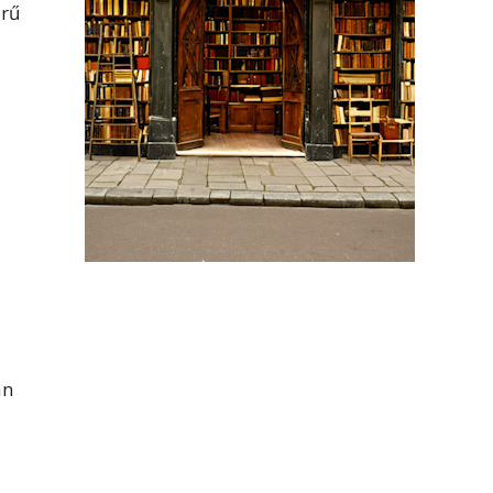
örű
an