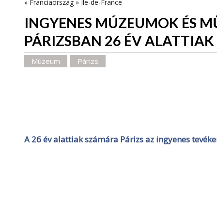
»
Franciaország
»
Île-de-France
INGYENES MÚZEUMOK ÉS M
PÁRIZSBAN 26 ÉV ALATTIA
Múzeum
Párizs
A 26 év alattiak számára Párizs az ingyenes tevék