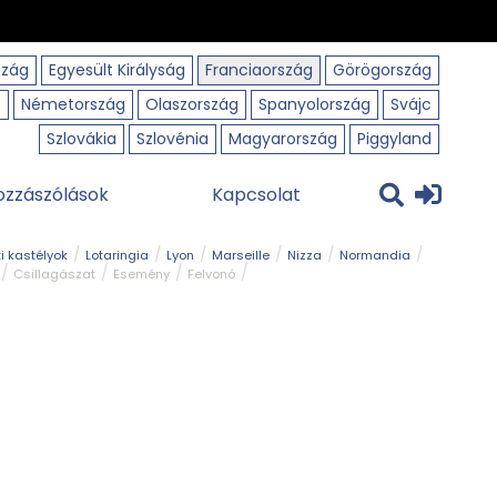
szág
Egyesült Királyság
Franciaország
Görögország
o
Németország
Olaszország
Spanyolország
Svájc
Szlovákia
Szlovénia
Magyarország
Piggyland
ozzászólások
Kapcsolat
i kastélyok
Lotaringia
Lyon
Marseille
Nizza
Normandia
Csillagászat
Esemény
Felvonó
r
Panorámaút
Park és kert
Római emlék
Szabadidőpark