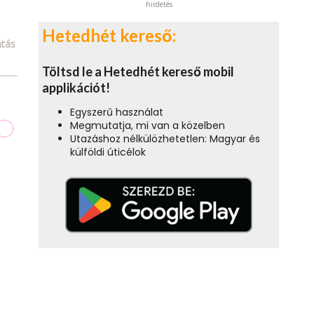
hirdetés
Hetedhét kereső:
tás
Töltsd le a Hetedhét kereső mobil
applikációt!
Egyszerű használat
Megmutatja, mi van a közelben
Utazáshoz nélkülözhetetlen: Magyar és
külföldi úticélok