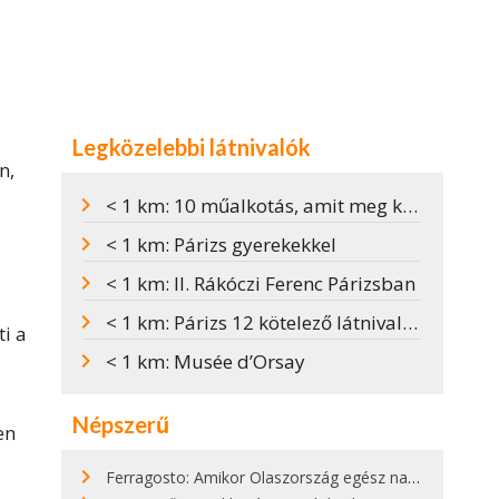
Legközelebbi látnivalók
n,
< 1 km: 10 műalkotás, amit meg kell nézni Párizsban
< 1 km: Párizs gyerekekkel
< 1 km: II. Rákóczi Ferenc Párizsban
< 1 km: Párizs 12 kötelező látnivalója
i a
< 1 km: Musée d’Orsay
Népszerű
en
Ferragosto: Amikor Olaszország egész nap nyaral