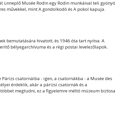
t ünneplő Musée Rodin egy Rodin munkáival teli gyöny
íres művekkel, mint A gondolkodó és A pokol kapuja.
k bemutatására hivatott, és 1946 óta tart nyitva. A
ítő bélyegarchívuma és a régi postai levelezőlapok.
 le Párizs csatornáiba - igen, a csatornákba - a Musée des
élyei érdeklik, akár a párizsi csatornák és a
 többet megtudni, ez a figyelemre méltó múzeum biztos