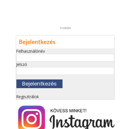
hirdetés
Bejelentkezés
Felhasználónév
Jelszó
Regisztrálok