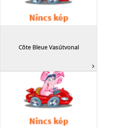
Côte Bleue Vasútvonal
navigate_next