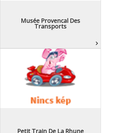
Musée Provencal Des
Transports
navigate_next
Petit Train De La Rhune