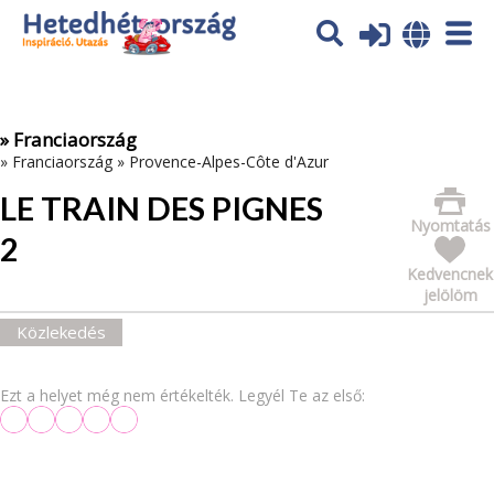
Az oldal sütiket (cookies) használ. További tájékoztatás itt:
Adatvédelmi tájékoztató
Ok
» Franciaország
»
Franciaország
»
Provence-Alpes-Côte d'Azur
LE TRAIN DES PIGNES
Nyomtatás
2
Kedvencnek
jelölöm
Közlekedés
Ezt a helyet még nem értékelték. Legyél Te az első: