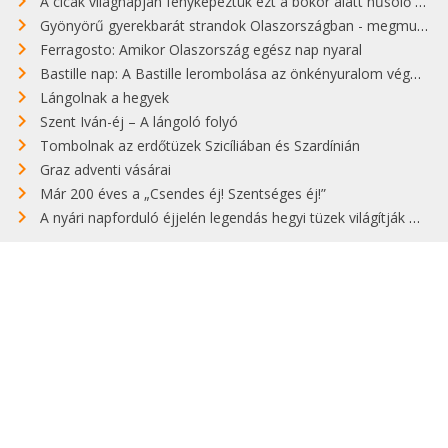
A cicák világnapján fényképeztük ezt a bokor alatt hűsölő cicát Kisorosziban
Gyönyörű gyerekbarát strandok Olaszországban - megmutatjuk a 15 legjobbat
Ferragosto: Amikor Olaszország egész nap nyaral
Bastille nap: A Bastille lerombolása az önkényuralom végét jelentette
Lángolnak a hegyek
Szent Iván-éj – A lángoló folyó
Tombolnak az erdőtüzek Szicíliában és Szardínián
Graz adventi vásárai
Már 200 éves a „Csendes éj! Szentséges éj!”
A nyári napforduló éjjelén legendás hegyi tüzek világítják meg Zugspitzét