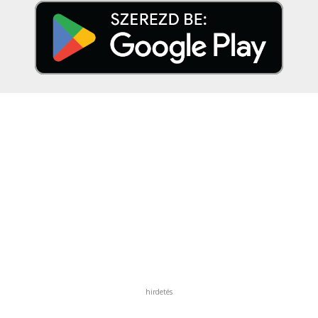
hirdetés