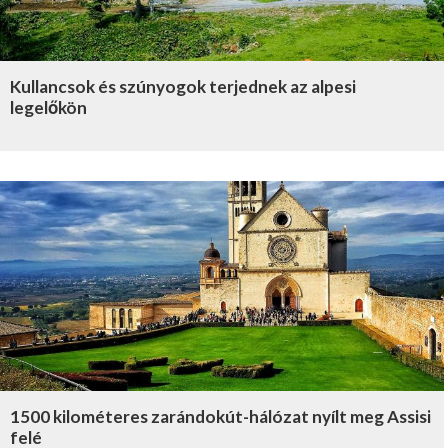
Kullancsok és szúnyogok terjednek az alpesi
legelőkön
1500 kilométeres zarándokút-hálózat nyílt meg Assisi
felé