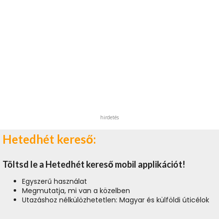
hirdetés
Hetedhét kereső:
Töltsd le a Hetedhét kereső mobil applikációt!
Egyszerű használat
Megmutatja, mi van a közelben
Utazáshoz nélkülözhetetlen: Magyar és külföldi úticélok