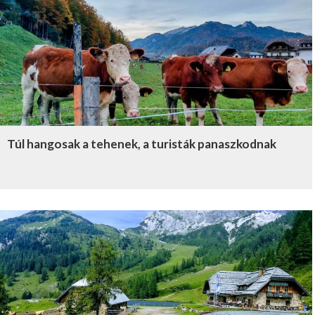
Túl hangosak a tehenek, a turisták panaszkodnak