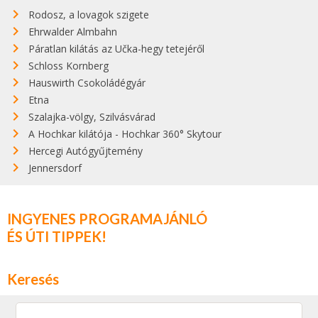
Rodosz, a lovagok szigete
Ehrwalder Almbahn
Páratlan kilátás az Učka-hegy tetejéről
Schloss Kornberg
Hauswirth Csokoládégyár
Etna
Szalajka-völgy, Szilvásvárad
A Hochkar kilátója - Hochkar 360° Skytour
Hercegi Autógyűjtemény
Jennersdorf
INGYENES PROGRAMAJÁNLÓ
ÉS ÚTI TIPPEK!
Keresés