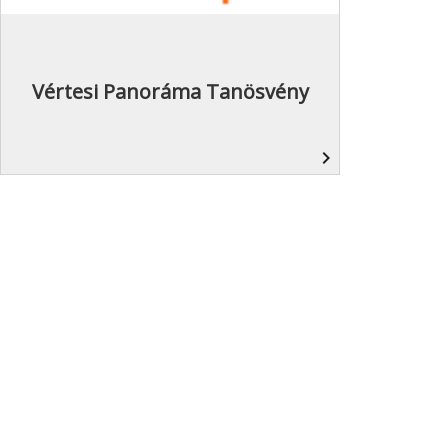
Vértesi Panoráma Tanösvény
navigate_next