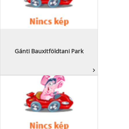
Gánti Bauxitföldtani Park
navigate_next