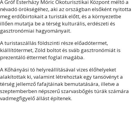
A Gróf Esterházy Móric Ökoturisztikai Központ méltó a
névadó örökségéhez, aki az országban elsőként nyitotta
meg erdőbirtokait a turisták előtt, és a környezetbe
illően mutatja be a térség kulturális, erdészeti és
gasztronómiai hagyományait.
A turistaszállás földszinti része előadótermet,
kiállítótermet, Zöld boltot és sváb gasztronómiát is
prezentáló éttermet foglal magába.
A Kőhányási tó helyreállításával vizes élőhelyeket
alakítottak ki, valamint létrehoztak egy tansövényt a
térség jellemző fafajtáinak bemutatására, illetve a
szeptemberben népszerű szarvasbőgés túrák számára
vadmegfigyelő állást építenek.