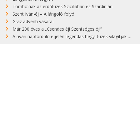
Tombolnak az erdőtüzek Szicíliában és Szardínián
Szent Iván-éj – A lángoló folyó
Graz adventi vásárai
Már 200 éves a „Csendes éj! Szentséges éj!”
A nyári napforduló éjjelén legendás hegyi tüzek világítják meg Zugspitzét