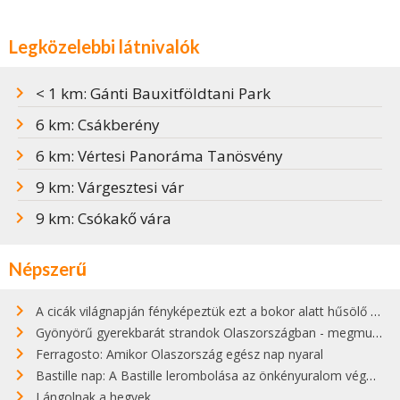
Legközelebbi látnivalók
< 1 km: Gánti Bauxitföldtani Park
6 km: Csákberény
6 km: Vértesi Panoráma Tanösvény
9 km: Várgesztesi vár
9 km: Csókakő vára
Népszerű
A cicák világnapján fényképeztük ezt a bokor alatt hűsölő cicát Kisorosziban
Gyönyörű gyerekbarát strandok Olaszországban - megmutatjuk a 15 legjobbat
Ferragosto: Amikor Olaszország egész nap nyaral
Bastille nap: A Bastille lerombolása az önkényuralom végét jelentette
Lángolnak a hegyek