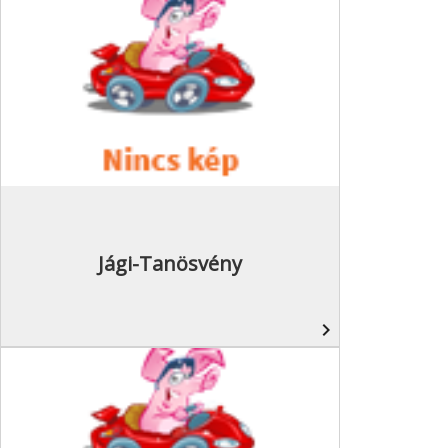
Jági-Tanösvény
navigate_next