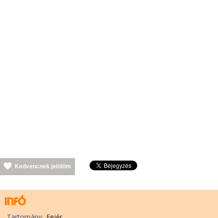
Kedvencnek jelölöm
Tartomány:
Fejér