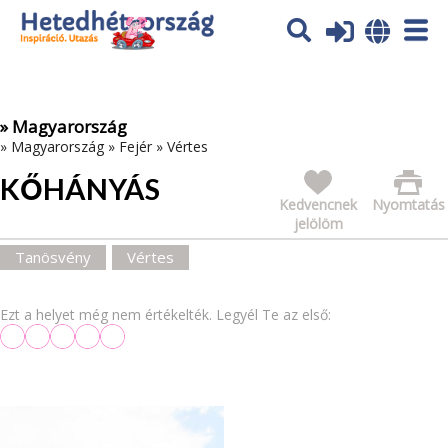
Az oldal sütiket (cookies) használ. További tájékoztatás itt:
Adatvédelmi tájékoztató
Ok
» Magyarország
»
Magyarország
»
Fejér
»
Vértes
KŐHÁNYÁS
Kedvencnek
Nyomtatás
jelölöm
Tanösvény
Vértes
Ezt a helyet még nem értékelték. Legyél Te az első: