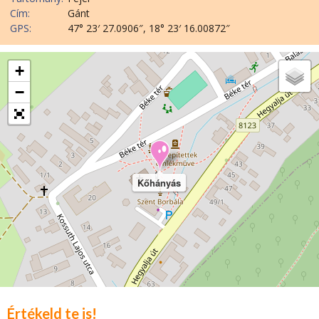
Cím:
Gánt
GPS:
47° 23′ 27.0906″, 18° 23′ 16.00872″
+
−
Kőhányás
Értékeld te is!