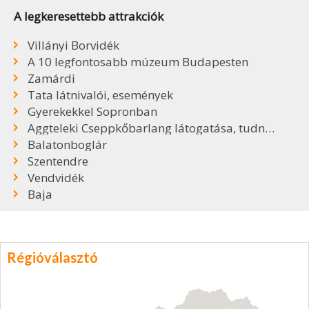
A legkeresettebb attrakciók
Villányi Borvidék
A 10 legfontosabb múzeum Budapesten
Zamárdi
Tata látnivalói, események
Gyerekekkel Sopronban
Aggteleki Cseppkőbarlang látogatása, tudnivalók
Balatonboglár
Szentendre
Vendvidék
Baja
Régióválasztó