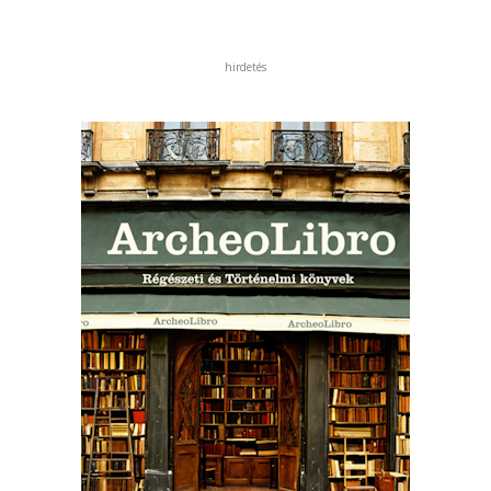
hirdetés