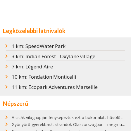
Legközelebbi látnivalók
1 km: SpeedWater Park
3 km: Indian Forest - Oxylane village
7 km: Légend'Aire
10 km: Fondation Monticelli
11 km: Ecopark Adventures Marseille
Népszerű
A cicák világnapján fényképeztük ezt a bokor alatt hűsölő cicát Kisorosziban
Gyönyörű gyerekbarát strandok Olaszországban - megmutatjuk a 15 legjobbat