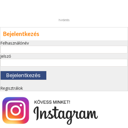
hirdetés
Bejelentkezés
Felhasználónév
Jelszó
Regisztrálok