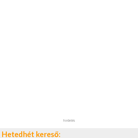
hirdetés
Hetedhét kereső: