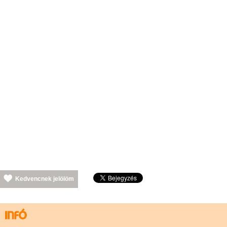
Kedvencnek jelölöm