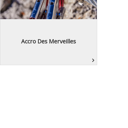
Accro Des Merveilles
navigate_next