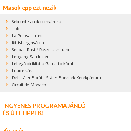
Mások épp ezt nézik
Selinunte antik romvárosa
Tolo
La Pelosa strand
Rittisberg nyáron
Seebad Rust / Ruszti tavistrand
Leogang-Saalfelden
Lebegő bicikliút a Garda-tó körül
Loarre vára
Dél-stájer Borút - Stájer Borvidék Kerékpártúra
Circuit de Monaco
INGYENES PROGRAMAJÁNLÓ
ÉS ÚTI TIPPEK!
Keresés