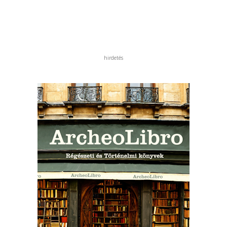
hirdetés