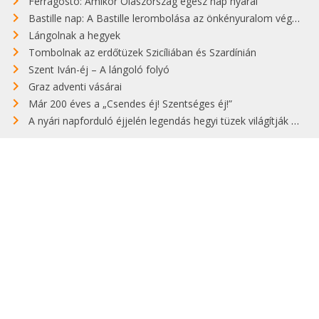
Ferragosto: Amikor Olaszország egész nap nyaral
Bastille nap: A Bastille lerombolása az önkényuralom végét jelentette
Lángolnak a hegyek
Tombolnak az erdőtüzek Szicíliában és Szardínián
Szent Iván-éj – A lángoló folyó
Graz adventi vásárai
Már 200 éves a „Csendes éj! Szentséges éj!”
A nyári napforduló éjjelén legendás hegyi tüzek világítják meg Zugspitzét