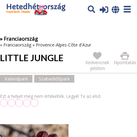
Az oldal sütiket (cookies) használ. További tájékoztatás itt:
Adatvédelmi tájékoztató
Ok
» Franciaország
»
Franciaország
»
Provence-Alpes-Côte d'Azur
LITTLE JUNGLE
Kedvencnek
Nyomtatás
jelölöm
Kalandpark
Szabadidőpark
Ezt a helyet még nem értékelték. Legyél Te az első: