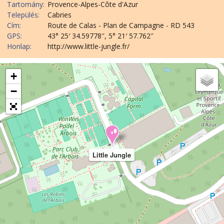
Tartomány:
Provence-Alpes-Côte d'Azur
Település:
Cabries
Cím:
Route de Calas - Plan de Campagne - RD 543
GPS:
43° 25′ 34.59778″, 5° 21′ 57.762″
Honlap:
http://www.little-jungle.fr/
+
−
Little Jungle