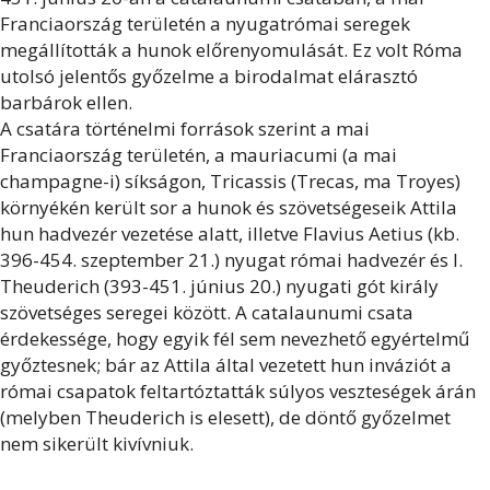
Franciaország területén a nyugatrómai seregek
megállították a hunok előrenyomulását. Ez volt Róma
utolsó jelentős győzelme a birodalmat elárasztó
barbárok ellen.
A csatára történelmi források szerint a mai
Franciaország területén, a mauriacumi (a mai
champagne-i) síkságon, Tricassis (Trecas, ma Troyes)
környékén került sor a hunok és szövetségeseik Attila
hun hadvezér vezetése alatt, illetve Flavius Aetius (kb.
396-454. szeptember 21.) nyugat római hadvezér és I.
Theuderich (393-451. június 20.) nyugati gót király
szövetséges seregei között. A catalaunumi csata
érdekessége, hogy egyik fél sem nevezhető egyértelmű
győztesnek; bár az Attila által vezetett hun inváziót a
római csapatok feltartóztatták súlyos veszteségek árán
(melyben Theuderich is elesett), de döntő győzelmet
nem sikerült kivívniuk.