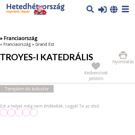
Az oldal sütiket (cookies) használ. További tájékoztatás itt:
Adatvédelmi tájékoztató
Ok
» Franciaország
»
Franciaország
»
Grand Est
TROYES-I KATEDRÁLIS
Nyomtatás
Kedvencnek
jelölöm
Templom és kolostor
Ezt a helyet még nem értékelték. Legyél Te az első: