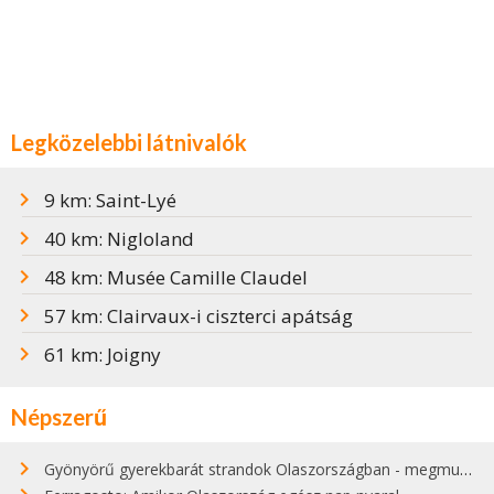
Legközelebbi látnivalók
9 km: Saint-Lyé
40 km: Nigloland
48 km: Musée Camille Claudel
57 km: Clairvaux-i ciszterci apátság
61 km: Joigny
Népszerű
Gyönyörű gyerekbarát strandok Olaszországban - megmutatjuk a 15 legjobbat