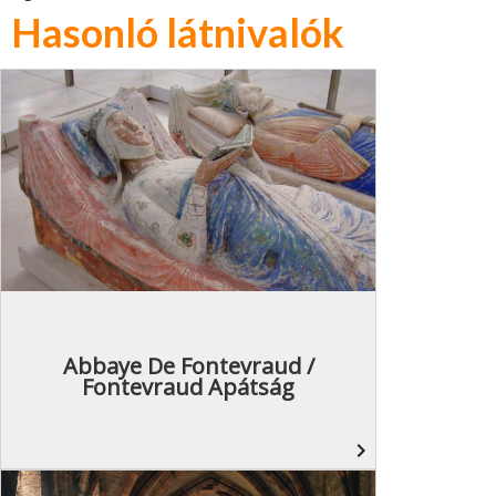
Hasonló látnivalók
Abbaye De Fontevraud /
Fontevraud Apátság
navigate_next