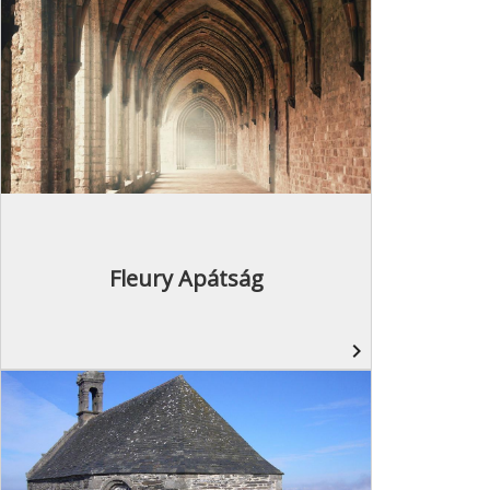
Fleury Apátság
navigate_next