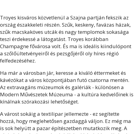
Troyes kisváros közvetlenül a Szajna partján fekszik az
ország északkeleti részén. Szűk, keskeny, favázas házak,
szűk macskaköves utcák és nagy templomok sokasága
teszi érdekessé a látogatást. Troyes korábban
Champagne fővárosa volt. És ma is ideális kiindulópont
a szőlőültetvényeiről és pezsgőjéről oly híres régió
felfedezéséhez.
Ha már a városban jár, keresse a kiváló éttermeket és
kávézókat a város központjában futó csatorna mentén.
Az extravagáns múzeumok és galériák - különösen a
Modern Művészetek Múzeuma - a kultúra kedvelőinek is
kínálnak szórakozási lehetőséget.
A várost sokáig a textilipar jellemezte - ez segítette
hozzá, hogy meglehetősen gazdaggá váljon. Ez még ma
is sok helyütt a pazar építészetben mutatkozik meg. A