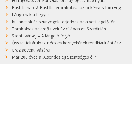
Ferragosto: Amikor Olaszország egész nap nyaral
Bastille nap: A Bastille lerombolása az önkényuralom végét jelentette
Lángolnak a hegyek
Kullancsok és szúnyogok terjednek az alpesi legelőkön
Tombolnak az erdőtüzek Szicíliában és Szardínián
Szent Iván-éj – A lángoló folyó
Ősszel feltárulnak Bécs és környékének rendkívüli építészeti kincsei
Graz adventi vásárai
Már 200 éves a „Csendes éj! Szentséges éj!”