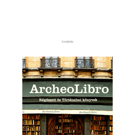
hirdetés