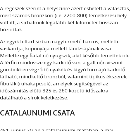
A régészek szerint a helyszínre azért eshetett a választás,
mert számos
bronzkori
(i.e. 2200-800) temetkezési hely
volt itt, a sírhalmok legalább két kilométer hosszan
húzódtak.
Az egyik feltárt sírban nagytermetű harcos, mellette
vaskardja, koponyája mellett lándzsájának vasa.
Mellette egy fiatal nő nyugszik, akit később temettek ide.
A férfin mindössze egy karkötő van, a gall nőn viszont
gömbökben végződő nyakék és kígyó formájú karkötő
látható, mindkettő bronzból, valamint tipikus ékszerek,
fibulák (ruhakapcsok), amelyek segítségével az
időszámítás előtti 325 és 260 közötti időszakra
datálható a sírok keletkezése.
CATALAUNUMI CSATA
451. június 20-án a catalaunumi csatában, a mai