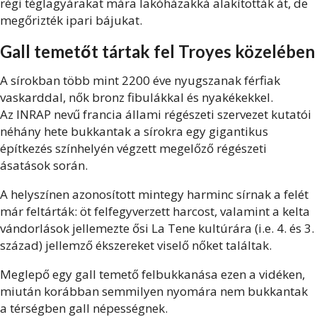
régi téglagyárakat mára lakóházakká alakították át, de
megőrizték ipari bájukat.
Gall temetőt tártak fel Troyes közelében
A sírokban több mint 2200 éve nyugszanak férfiak
vaskarddal, nők bronz fibulákkal és nyakékekkel.
Az INRAP nevű francia állami régészeti szervezet kutatói
néhány hete bukkantak a sírokra egy gigantikus
építkezés színhelyén végzett megelőző régészeti
ásatások során.
A helyszínen azonosított mintegy harminc sírnak a felét
már feltárták: öt felfegyverzett harcost, valamint a kelta
vándorlások jellemezte ősi La Tene kultúrára (i.e. 4. és 3.
század) jellemző ékszereket viselő nőket találtak.
Meglepő egy gall temető felbukkanása ezen a vidéken,
miután korábban semmilyen nyomára nem bukkantak
a térségben gall népességnek.