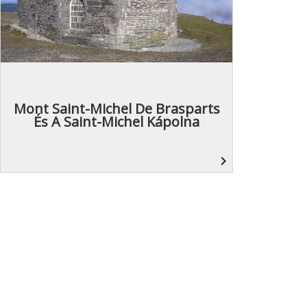
Mont Saint-Michel De Brasparts
És A Saint-Michel Kápolna
navigate_next