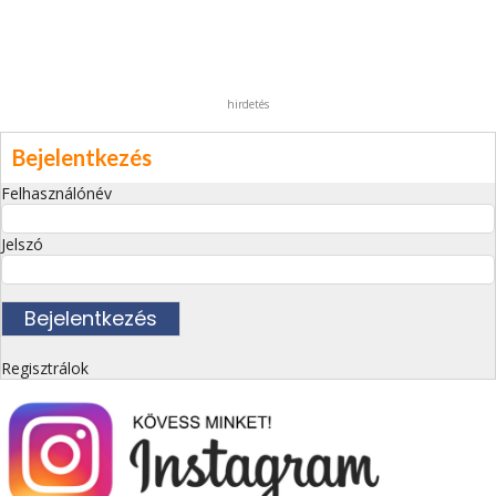
hirdetés
Bejelentkezés
Felhasználónév
Jelszó
Regisztrálok