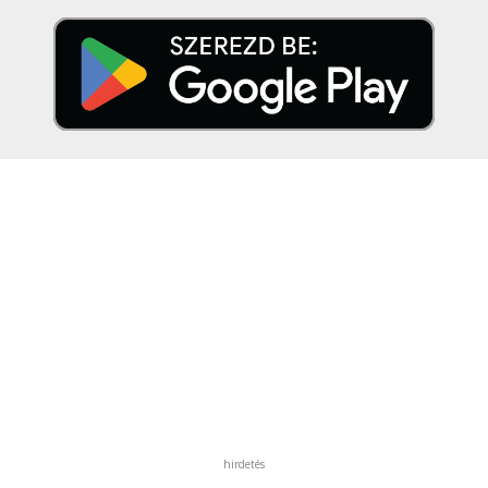
hirdetés