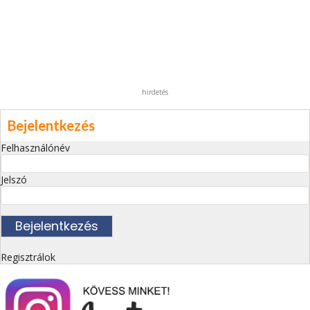
hirdetés
Bejelentkezés
Felhasználónév
Jelszó
Regisztrálok