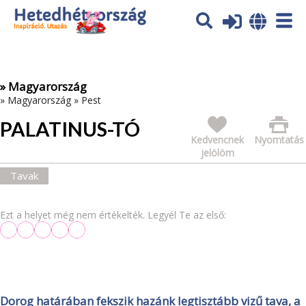
Az oldal sütiket (cookies) használ. További tájékoztatás itt:
Adatvédelmi tájékoztató
Ok
» Magyarország
»
Magyarország
»
Pest
PALATINUS-TÓ
Kedvencnek
Nyomtatás
jelölöm
Tavak
Ezt a helyet még nem értékelték. Legyél Te az első:
Dorog határában fekszik hazánk legtisztább vizű tava, a