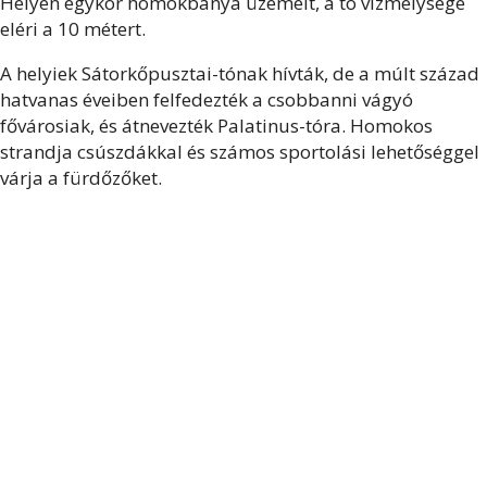
Helyén egykor homokbánya üzemelt, a tó vízmélysége
eléri a 10 métert.
A helyiek Sátorkőpusztai-tónak hívták, de a múlt század
hatvanas éveiben felfedezték a csobbanni vágyó
fővárosiak, és átnevezték Palatinus-tóra. Homokos
strandja csúszdákkal és számos sportolási lehetőséggel
várja a fürdőzőket.