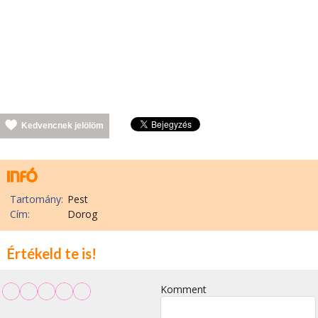
Kedvencnek jelölöm
Tartomány:
Pest
Cím:
Dorog
Értékeld te is!
Komment