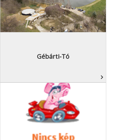
Gébárti-Tó
navigate_next