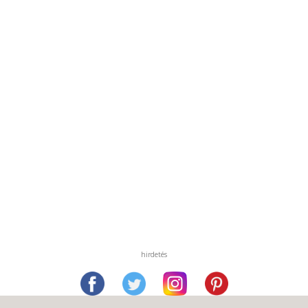
hirdetés