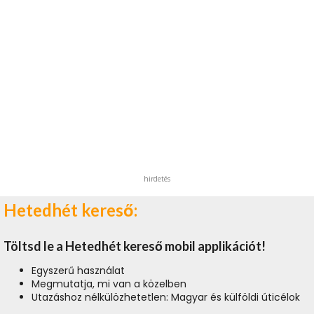
hirdetés
Hetedhét kereső:
Töltsd le a Hetedhét kereső mobil applikációt!
Egyszerű használat
Megmutatja, mi van a közelben
Utazáshoz nélkülözhetetlen: Magyar és külföldi úticélok