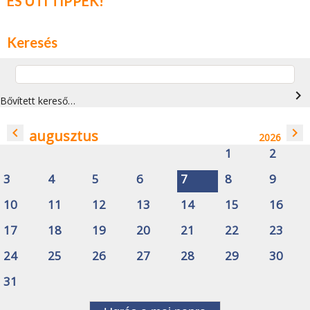
ÉS ÚTI TIPPEK!
Keresés
navigate_next
Bővített kereső…
navigate_before
navigate_next
augusztus
2026
1
2
3
4
5
6
7
8
9
10
11
12
13
14
15
16
17
18
19
20
21
22
23
24
25
26
27
28
29
30
31