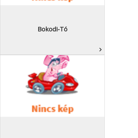
Bokodi-Tó
navigate_next