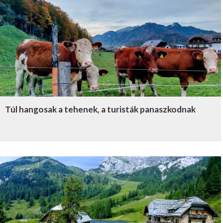
Túl hangosak a tehenek, a turisták panaszkodnak