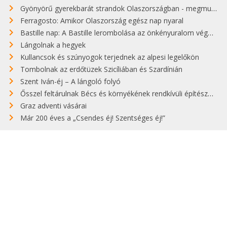
Gyönyörű gyerekbarát strandok Olaszországban - megmutatjuk a 15 legjobbat
Ferragosto: Amikor Olaszország egész nap nyaral
Bastille nap: A Bastille lerombolása az önkényuralom végét jelentette
Lángolnak a hegyek
Kullancsok és szúnyogok terjednek az alpesi legelőkön
Tombolnak az erdőtüzek Szicíliában és Szardínián
Szent Iván-éj – A lángoló folyó
Ősszel feltárulnak Bécs és környékének rendkívüli építészeti kincsei
Graz adventi vásárai
Már 200 éves a „Csendes éj! Szentséges éj!”