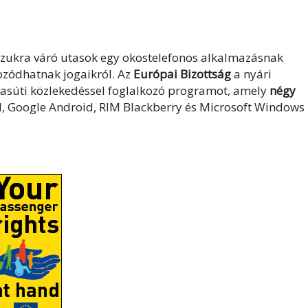
szukra váró utasok egy okostelefonos alkalmazásnak
ozódhatnak jogaikról. Az
Európai Bizottság
a nyári
s vasúti közlekedéssel foglalkozó programot, amely
négy
d, Google Android, RIM Blackberry és Microsoft Windows