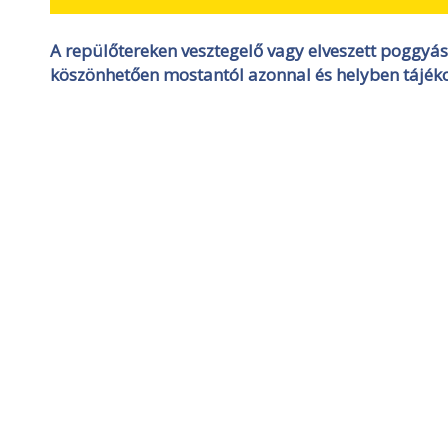
A repülőtereken vesztegelő vagy elveszett poggyá
köszönhetően mostantól azonnal és helyben tájék