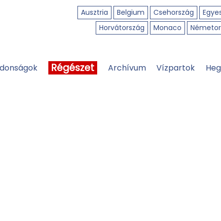
Ausztria
Belgium
Csehország
Egyes
Horvátország
Monaco
Németor
Régészet
jdonságok
Archívum
Vízpartok
Heg