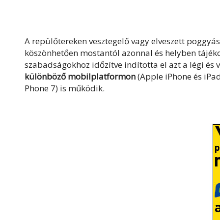
A repülőtereken vesztegelő vagy elveszett poggyá
köszönhetően mostantól azonnal és helyben tájék
szabadságokhoz időzítve indította el azt a légi é
különböző mobilplatformon
(Apple iPhone és iPa
Phone 7) is működik.