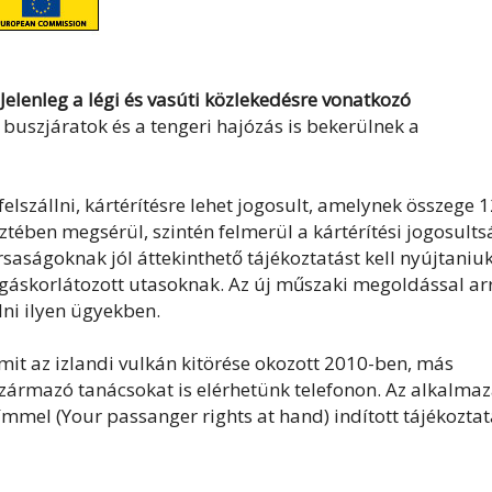
Jelenleg a légi és vasúti közlekedésre vonatkozó
a buszjáratok és a tengeri hajózás is bekerülnek a
elszállni, kártérítésre lehet jogosult, amelynek összege 
ztében megsérül, szintén felmerül a kártérítési jogosults
rsaságoknak jól áttekinthető tájékoztatást kell nyújtaniu
zgáskorlátozott utasoknak. Az új műszaki megoldással ar
lni ilyen ügyekben.
it az izlandi vulkán kitörése okozott 2010-ben, más
származó tanácsokat is elérhetünk telefonon. Az alkalma
mmel (Your passanger rights at hand) indított tájékoztat