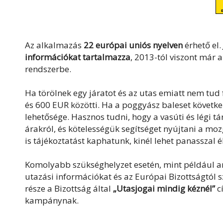
Az alkalmazás
22 európai uniós nyelven
érhető el.
információkat tartalmazza
, 2013-tól viszont már 
rendszerbe.
Ha törölnek egy járatot és az utas emiatt nem tud f
és 600 EUR közötti. Ha a poggyász baleset követke
lehetősége. Hasznos tudni, hogy a vasúti és légi tá
árakról, és kötelességük segítséget nyújtani a mo
is tájékoztatást kaphatunk, kinél lehet panasszal é
Komolyabb szükséghelyzet esetén, mint például am
utazási információkat és az Európai Bizottságtól 
része a Bizottság által
„Utasjogai mindig kéznél”
cí
kampánynak.