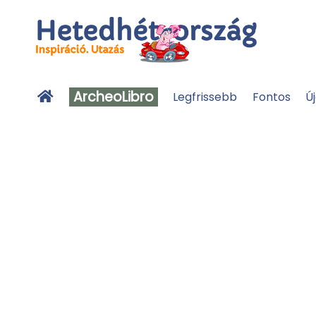
ArcheoLibro
Legfrissebb
Fontos
Ú