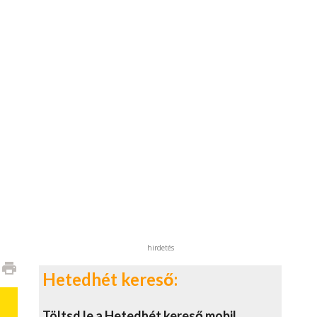
hirdetés
print
Hetedhét kereső:
Töltsd le a Hetedhét kereső mobil