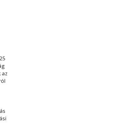
125
ág
k az
ról
zás
ási