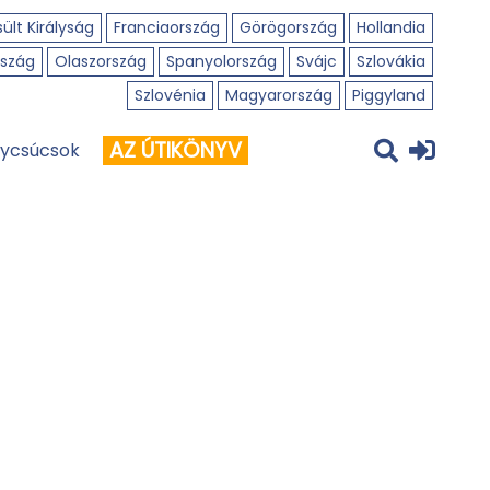
ült Királyság
Franciaország
Görögország
Hollandia
szág
Olaszország
Spanyolország
Svájc
Szlovákia
Szlovénia
Magyarország
Piggyland
AZ ÚTIKÖNYV
ycsúcsok