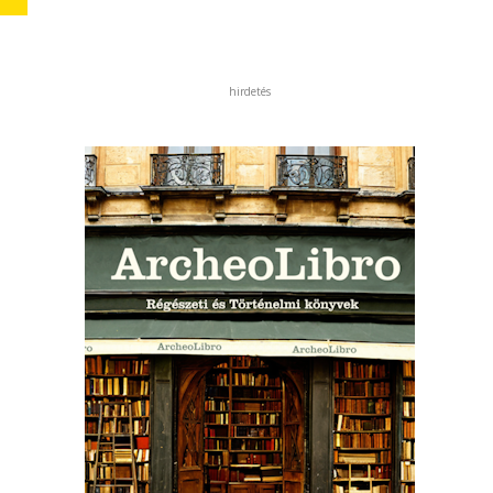
hirdetés