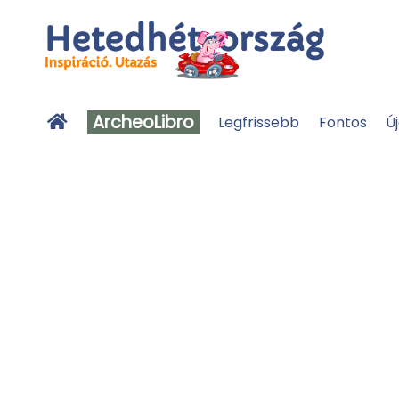
ArcheoLibro
Legfrissebb
Fontos
Ú