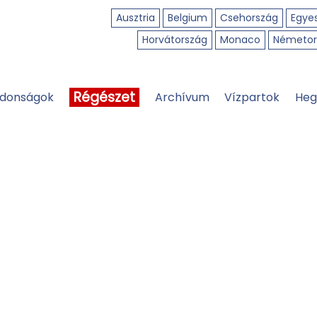
Ausztria
Belgium
Csehország
Egyes
Horvátország
Monaco
Németor
Régészet
jdonságok
Archívum
Vízpartok
Heg