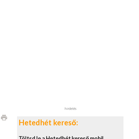
hirdetés
print
Hetedhét kereső:
Töltsd le a Hetedhét kereső mobil