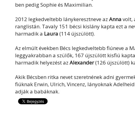
ben pedig Sophie és Maximilian.
2012 legkedveltebb lánykeresztneve az
Anna
volt,
ranglistán. Tavaly 151 bécsi kislány kapta ezt a 
harmadik a
Laura
(114 újszülött).
Az elmúlt években Bécs legkedveltebb fiúneve a M
leggyakrabban a szülők, 167 újszülött kisfiú kapta
harmadik helyezést az
Alexander
(126 újszülött) k
Akik Bécsben ritka nevet szeretnének adni gyermekü
fiúknak Erwin, Ulrich, Vincenz, lányoknak Adelhei
adják a babáknak.