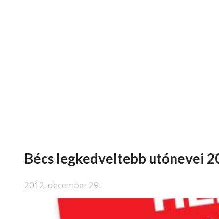
Bécs legkedveltebb utónevei 2
2012. december 29.