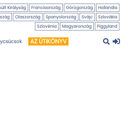
ült Királyság
Franciaország
Görögország
Hollandia
szág
Olaszország
Spanyolország
Svájc
Szlovákia
Szlovénia
Magyarország
Piggyland
AZ ÚTIKÖNYV
ycsúcsok