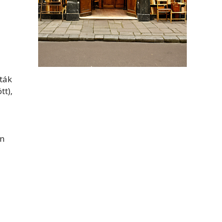
ták
tt),
án