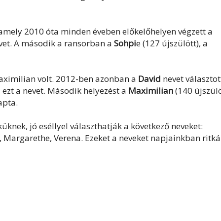
 amely 2010 óta minden éveben előkelőhelyen végzett a
nevet. A második a ransorban a
Sohpi
e (127 újszülött), a
aximilian volt. 2012-ben azonban a
David
nevet választot
 ezt a nevet. Második helyezést a
Maximilian
(140 újszülö
apta.
knek, jó eséllyel választhatják a következő neveket:
d, Margarethe, Verena. Ezeket a neveket napjainkban ritk