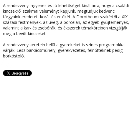
A
rendezvény ingyenes
és jó lehetőséget kínál arra, hogy a családi
kincsekről szakmai véleményt kapjunk, megtudjuk kedvenc
tárgyaink eredetét, korát és értékét. A
Dorotheum szakértői
a XIX.
századi festmények, az üveg, a porcelán, az egyéb gyűjtemények,
valamint a kar- és zsebórák, és ékszerek témaköreiben vizsgálják
meg a bevitt kincseket.
A rendezvény keretein belül a
gyerekeket is színes programokkal
várják.
Lesz barkácsműhely, gyerekvezetés, felnőtteknek pedig
borkóstoló.