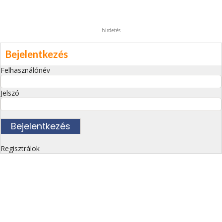
hirdetés
Bejelentkezés
Felhasználónév
Jelszó
Regisztrálok