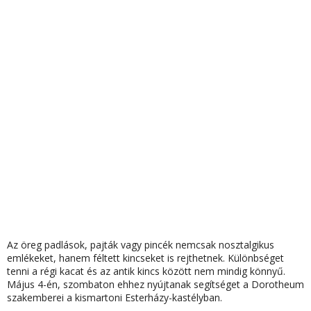
Az öreg padlások, pajták vagy pincék nemcsak nosztalgikus
emlékeket, hanem féltett kincseket is rejthetnek. Különbséget
tenni a régi kacat és az antik kincs között nem mindig könnyű.
Május 4-én,
szombaton ehhez nyújtanak segítséget a Dorotheum
szakemberei a
kismartoni Esterházy-kastélyban
.