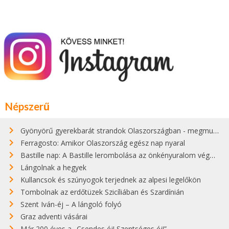
Népszerű
Gyönyörű gyerekbarát strandok Olaszországban - megmutatjuk a 15 legjobbat
Ferragosto: Amikor Olaszország egész nap nyaral
Bastille nap: A Bastille lerombolása az önkényuralom végét jelentette
Lángolnak a hegyek
Kullancsok és szúnyogok terjednek az alpesi legelőkön
Tombolnak az erdőtüzek Szicíliában és Szardínián
Szent Iván-éj – A lángoló folyó
Graz adventi vásárai
Már 200 éves a „Csendes éj! Szentséges éj!”