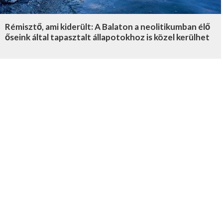
Rémisztő, ami kiderült: A Balaton a neolitikumban élő
őseink által tapasztalt állapotokhoz is közel kerülhet