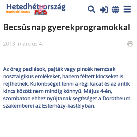
Becsüs nap gyerekprogramokkal
2013. március 4.
print
Az öreg padlások, pajták vagy pincék nemcsak
nosztalgikus emlékeket, hanem féltett kincseket is
rejthetnek. Különbséget tenni a régi kacat és az antik
kincs között nem mindig könnyű. Május 4-én,
szombaton ehhez nyújtanak segítséget a Dorotheum
szakemberei az Esterházy-kastélyban.