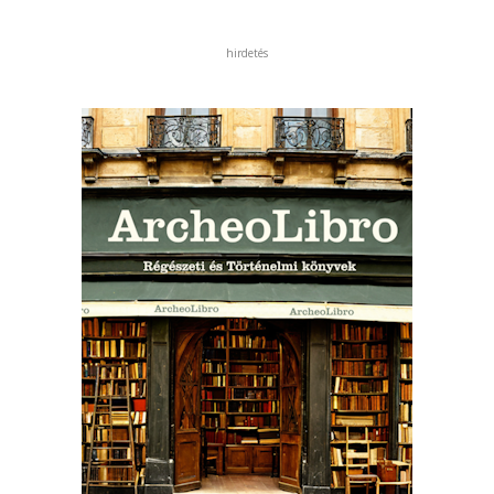
hirdetés