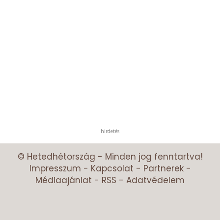
hirdetés
© Hetedhétország - Minden jog fenntartva!
Impresszum
-
Kapcsolat
-
Partnerek
-
Médiaajánlat
-
RSS
-
Adatvédelem