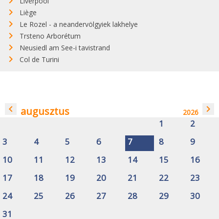
Liverpool
Liège
Le Rozel - a neandervölgyiek lakhelye
Trsteno Arborétum
Neusiedl am See-i tavistrand
Col de Turini
navigate_before
navigate_next
augusztus
2026
1
2
3
4
5
6
7
8
9
10
11
12
13
14
15
16
17
18
19
20
21
22
23
24
25
26
27
28
29
30
31