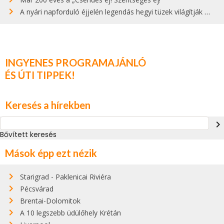
A nyári napforduló éjjelén legendás hegyi tüzek világítják meg Zugspitzét
INGYENES PROGRAMAJÁNLÓ
ÉS ÚTI TIPPEK!
Keresés a hírekben
navigate_next
Bővített keresés
Mások épp ezt nézik
Starigrad - Paklenicai Riviéra
Pécsvárad
Brentai-Dolomitok
A 10 legszebb üdülőhely Krétán