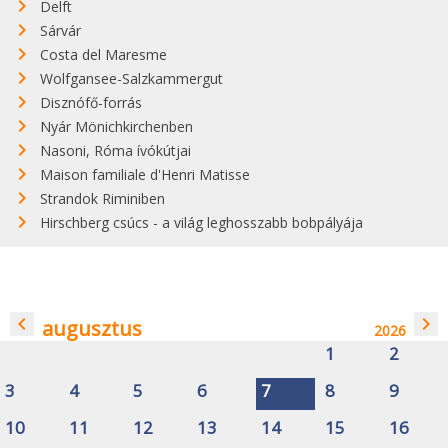
Delft
Sárvár
Costa del Maresme
Wolfgansee-Salzkammergut
Disznófő-forrás
Nyár Mönichkirchenben
Nasoni, Róma ívókútjai
Maison familiale d'Henri Matisse
Strandok Riminiben
Hirschberg csúcs - a világ leghosszabb bobpályája
navigate_before
navigate_next
augusztus
2026
1
2
3
4
5
6
7
8
9
10
11
12
13
14
15
16