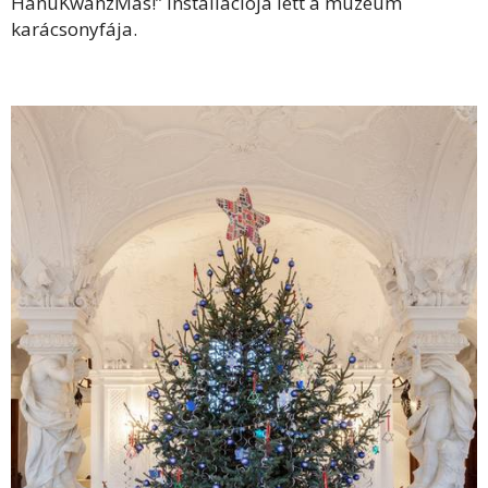
HanuKwanzMas!” installációja lett a múzeum
karácsonyfája.