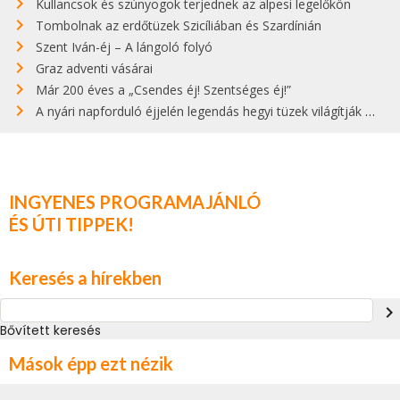
Kullancsok és szúnyogok terjednek az alpesi legelőkön
Tombolnak az erdőtüzek Szicíliában és Szardínián
Szent Iván-éj – A lángoló folyó
Graz adventi vásárai
Már 200 éves a „Csendes éj! Szentséges éj!”
A nyári napforduló éjjelén legendás hegyi tüzek világítják meg Zugspitzét
INGYENES PROGRAMAJÁNLÓ
ÉS ÚTI TIPPEK!
Keresés a hírekben
navigate_next
Bővített keresés
Mások épp ezt nézik