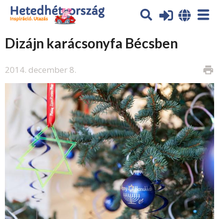
Dizájn karácsonyfa Bécsben
2014. december 8.
print