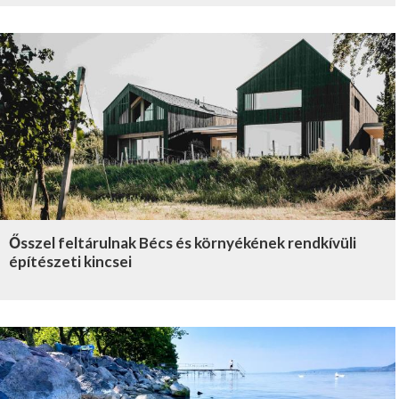
Ősszel feltárulnak Bécs és környékének rendkívüli
építészeti kincsei