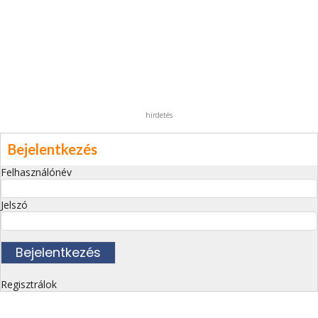
hirdetés
Bejelentkezés
Felhasználónév
Jelszó
Regisztrálok