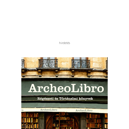
hirdetés