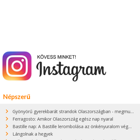
Népszerű
Gyönyörű gyerekbarát strandok Olaszországban - megmutatjuk a 15 legjobbat
Ferragosto: Amikor Olaszország egész nap nyaral
Bastille nap: A Bastille lerombolása az önkényuralom végét jelentette
Lángolnak a hegyek