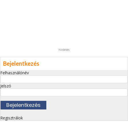
hirdetés
Bejelentkezés
Felhasználónév
Jelszó
Regisztrálok