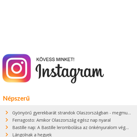
Népszerű
Gyönyörű gyerekbarát strandok Olaszországban - megmutatjuk a 15 legjobbat
Ferragosto: Amikor Olaszország egész nap nyaral
Bastille nap: A Bastille lerombolása az önkényuralom végét jelentette
Lángolnak a hegyek