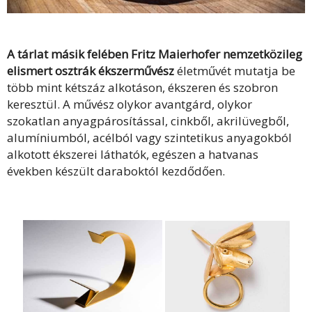
A tárlat másik felében
Fritz Maierhofer nemzetközileg
elismert osztrák ékszerművész
életművét mutatja be
több mint kétszáz alkotáson, ékszeren és szobron
keresztül. A művész olykor avantgárd, olykor
szokatlan anyagpárosítással, cinkből, akrilüvegből,
alumíniumból, acélból vagy szintetikus anyagokból
alkotott ékszerei láthatók, egészen a hatvanas
években készült daraboktól kezdődően.