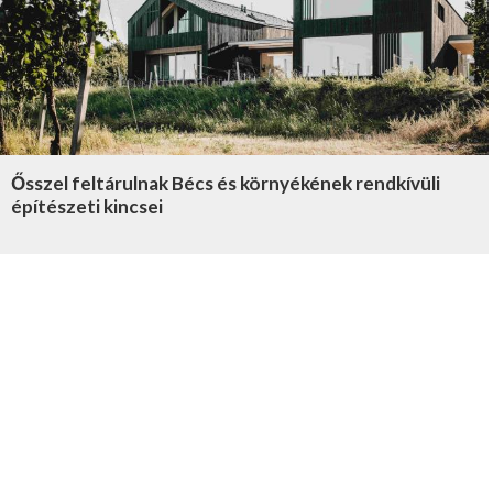
Ősszel feltárulnak Bécs és környékének rendkívüli
építészeti kincsei