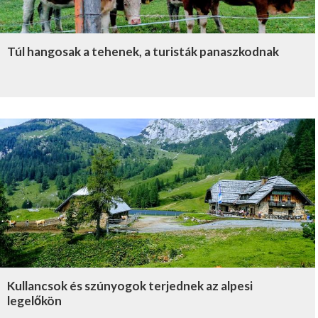
Túl hangosak a tehenek, a turisták panaszkodnak
Kullancsok és szúnyogok terjednek az alpesi
legelőkön