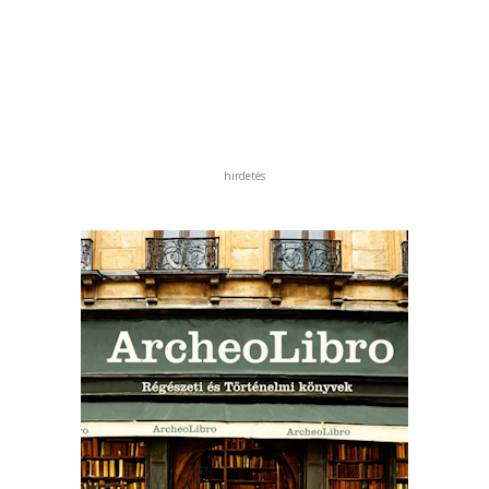
hirdetés