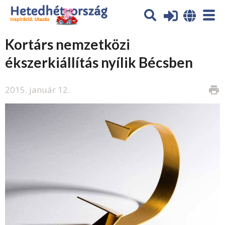
Kortárs nemzetközi
ékszerkiállítás nyílik Bécsben
2015. január 12.
print