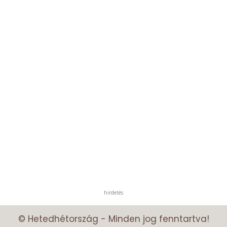
hirdetés
© Hetedhétország - Minden jog fenntartva!