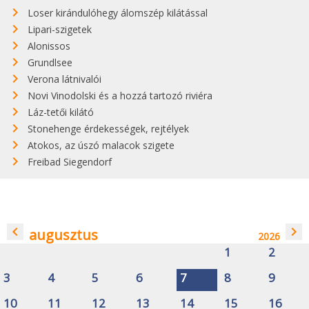
Loser kirándulóhegy álomszép kilátással
Lipari-szigetek
Alonissos
Grundlsee
Verona látnivalói
Novi Vinodolski és a hozzá tartozó riviéra
Láz-tetői kilátó
Stonehenge érdekességek, rejtélyek
Atokos, az úszó malacok szigete
Freibad Siegendorf
navigate_before
navigate_next
augusztus
2026
1
2
3
4
5
6
7
8
9
10
11
12
13
14
15
16