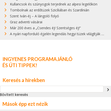
Kullancsok és szúnyogok terjednek az alpesi legelőkön
Tombolnak az erdőtüzek Szicíliában és Szardínián
Szent Iván-éj – A lángoló folyó
Graz adventi vásárai
Már 200 éves a „Csendes éj! Szentséges éj!”
A nyári napforduló éjjelén legendás hegyi tüzek világítják meg Zugspitzét
INGYENES PROGRAMAJÁNLÓ
ÉS ÚTI TIPPEK!
Keresés a hírekben
navigate_next
Bővített keresés
Mások épp ezt nézik