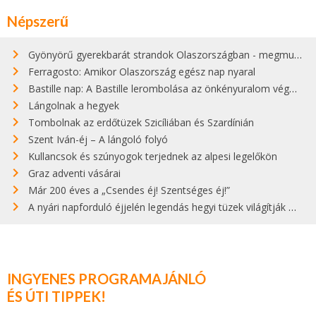
Népszerű
Gyönyörű gyerekbarát strandok Olaszországban - megmutatjuk a 15 legjobbat
Ferragosto: Amikor Olaszország egész nap nyaral
Bastille nap: A Bastille lerombolása az önkényuralom végét jelentette
Lángolnak a hegyek
Tombolnak az erdőtüzek Szicíliában és Szardínián
Szent Iván-éj – A lángoló folyó
Kullancsok és szúnyogok terjednek az alpesi legelőkön
Graz adventi vásárai
Már 200 éves a „Csendes éj! Szentséges éj!”
A nyári napforduló éjjelén legendás hegyi tüzek világítják meg Zugspitzét
INGYENES PROGRAMAJÁNLÓ
ÉS ÚTI TIPPEK!