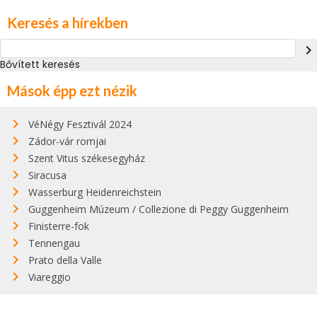
Keresés a hírekben
navigate_next
Bővített keresés
Mások épp ezt nézik
VéNégy Fesztivál 2024
Zádor-vár romjai
Szent Vitus székesegyház
Siracusa
Wasserburg Heidenreichstein
Guggenheim Múzeum / Collezione di Peggy Guggenheim
Finisterre-fok
Tennengau
Prato della Valle
Viareggio