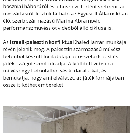
boszniai háborúról
és a húsz éve történt srebrenicai
mészárlásról, köztük látható az Egyesült Államokban
élő, szerb származású Marina Abramovic
performanszművész öt videóból álló ciklusa is.
Az
izraeli-palesztin konfliktus
Khaled Jarrar munkája
révén jelenik meg. A palesztin származású művész
betonból készült focilabdája az összetartozást és
játékosságot szimbolizálja. A kiállított videón a
művész egy betonfalból vés ki darabokat, és
bemutatja, hogy ami elválaszt, az játék formájában
össze is köthet embereket.