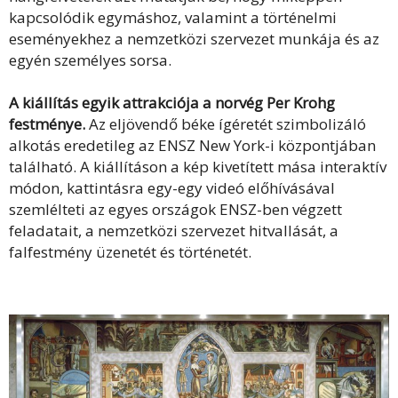
kapcsolódik egymáshoz, valamint a történelmi
eseményekhez a nemzetközi szervezet munkája és az
egyén személyes sorsa.
A kiállítás egyik attrakciója a norvég Per Krohg
festménye.
Az eljövendő béke ígéretét szimbolizáló
alkotás eredetileg az ENSZ New York-i központjában
található. A kiállításon a kép kivetített mása interaktív
módon, kattintásra egy-egy videó előhívásával
szemlélteti az egyes országok ENSZ-ben végzett
feladatait, a nemzetközi szervezet hitvallását, a
falfestmény üzenetét és történetét.