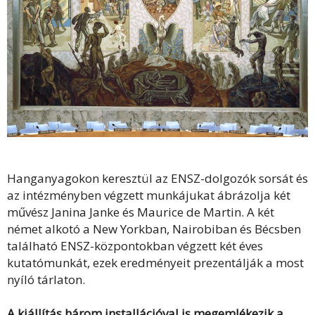
Hanganyagokon keresztül az ENSZ-dolgozók sorsát és
az intézményben végzett munkájukat ábrázolja két
művész Janina Janke és Maurice de Martin. A két
német alkotó a New Yorkban, Nairobiban és Bécsben
található ENSZ-központokban végzett két éves
kutatómunkát, ezek eredményeit prezentálják a most
nyíló tárlaton.
A kiállítás három installációval is megemlékezik a