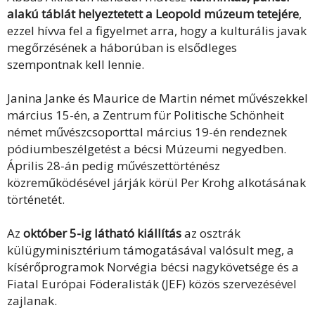
alakú táblát helyeztetett a Leopold múzeum tetejére
,
ezzel hívva fel a figyelmet arra, hogy a kulturális javak
megőrzésének a háborúban is elsődleges
szempontnak kell lennie.
Janina Janke és Maurice de Martin német művészekkel
március 15-én, a Zentrum für Politische Schönheit
német művészcsoporttal március 19-én rendeznek
pódiumbeszélgetést a bécsi Múzeumi negyedben.
Április 28-án pedig művészettörténész
közreműködésével járják körül Per Krohg alkotásának
történetét.
Az
október 5-ig látható kiállítás
az osztrák
külügyminisztérium támogatásával valósult meg, a
kísérőprogramok Norvégia bécsi nagykövetsége és a
Fiatal Európai Föderalisták (JEF) közös szervezésével
zajlanak.