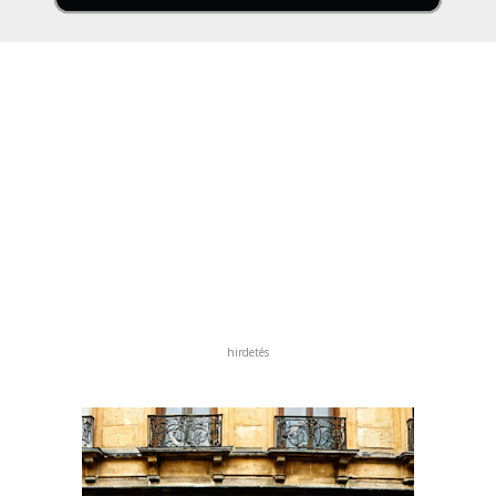
hirdetés