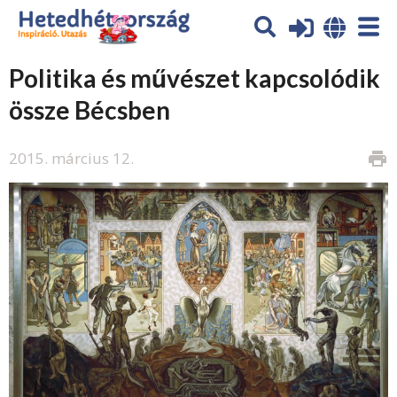
Politika és művészet kapcsolódik
össze Bécsben
2015. március 12.
print