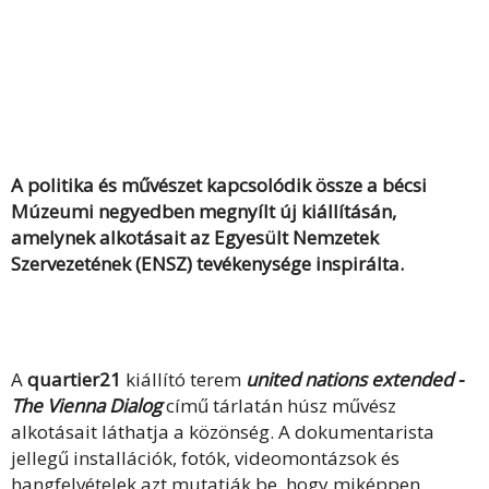
A politika és művészet kapcsolódik össze a bécsi
Múzeumi negyedben megnyílt új kiállításán,
amelynek alkotásait az Egyesült Nemzetek
Szervezetének (ENSZ) tevékenysége inspirálta.
A
quartier21
kiállító terem
united nations extended -
The Vienna Dialog
című tárlatán húsz művész
alkotásait láthatja a közönség. A dokumentarista
jellegű installációk, fotók, videomontázsok és
hangfelvételek azt mutatják be, hogy miképpen