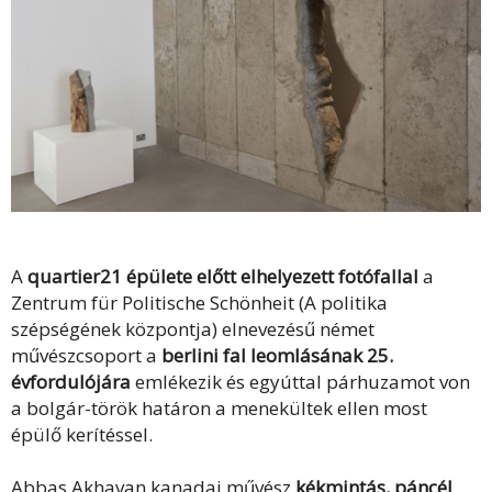
A
quartier21 épülete előtt elhelyezett fotófallal
a
Zentrum für Politische Schönheit (A politika
szépségének központja) elnevezésű német
művészcsoport a
berlini fal leomlásának 25.
évfordulójára
emlékezik és egyúttal párhuzamot von
a bolgár-török határon a menekültek ellen most
épülő kerítéssel.
Abbas Akhavan kanadai művész
kékmintás, páncél