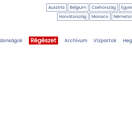
Ausztria
Belgium
Csehország
Egyes
Horvátország
Monaco
Németor
Régészet
jdonságok
Archívum
Vízpartok
Heg