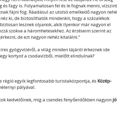
 és fagy is. Folyamatosan fel és le fognak menni, vízszin
knak fájni fog. Ráadásul az utolsó emelkedő nagyon nehé
éz ki, de biztosíthatók mindenkit, hogy a százalékok
l biztosan lesznek olyanok, akik ilyenkor már nagyon el
ozzá szokva a háromhetesekhez. Az érzéseim szerint az
érkezni, de ezt nagyon nehéz kitalálni.”
íres gyógyvízéről, a világ minden tájáról érkeznek ide
 egy kortyot a csodavízből, mielőtt elindulnak?
 régió egyik legfontosabb turistaközpontja, és
Közép-
méternyi pályával.
portok kedvelőinek, míg a csendes fenyőerdőkben nagyon
jó