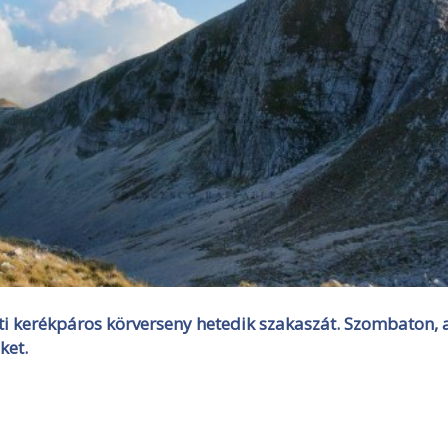
gúti kerékpáros körverseny hetedik szakaszát. Szombaton, 
ket.