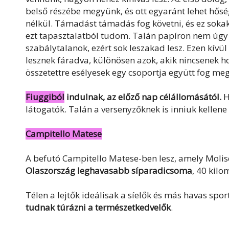
belső részébe megyünk, és ott egyaránt lehet hőség
nélkül. Támadást támadás fog követni, és ez soka
ezt tapasztalatból tudom. Talán papíron nem úgy n
szabálytalanok, ezért sok leszakad lesz. Ezen kívü
lesznek fáradva, különösen azok, akik nincsenek h
összetettre esélyesek egy csoportja együtt fog meg
Fiuggiból
indulnak, az előző nap célállomásától.
H
látogatók. Talán a versenyzőknek is inniuk kellene
Campitello Matese
A befutó Campitello Matese-ben lesz, amely Molise
Olaszország leghavasabb síparadicsoma
, 40 kilo
Télen a lejtők ideálisak a síelők és más havas s
tudnak túrázni a természetkedvelők
.