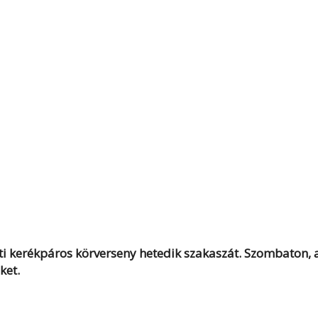
gúti kerékpáros körverseny hetedik szakaszát. Szombaton, 
ket.