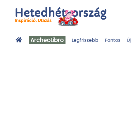
ArcheoLibro
Legfrissebb
Fontos
Ú