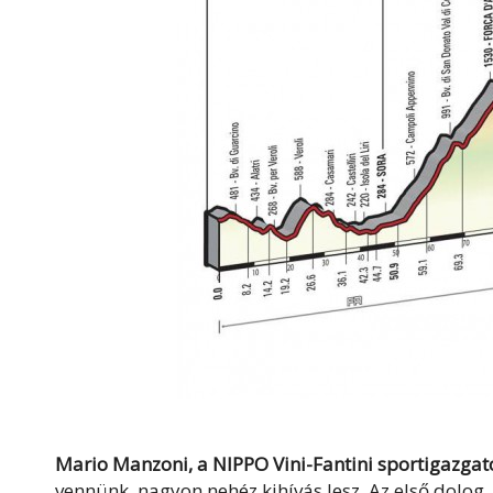
Mario Manzoni, a NIPPO Vini-Fantini sportigazgat
vennünk, nagyon nehéz kihívás lesz. Az első dolog,