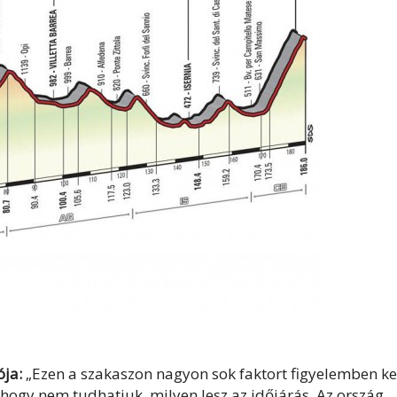
ója:
„Ezen a szakaszon nagyon sok faktort figyelemben ke
 hogy nem tudhatjuk, milyen lesz az időjárás. Az ország