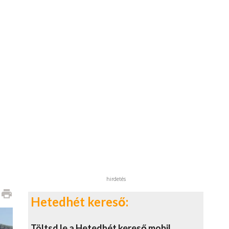
hirdetés
print
Hetedhét kereső:
Töltsd le a Hetedhét kereső mobil