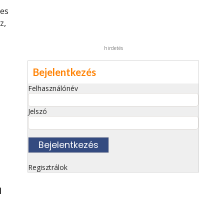
tes
z,
hirdetés
Bejelentkezés
Felhasználónév
Jelszó
Regisztrálok
l