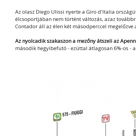
Az olasz Diego Ulissi nyerte a Giro d'Italia ország
élcsoportjában nem történt változás, azaz továbbr
Contador áll az élen két másodperccel megelőzve a
Az nyolcadik szakaszon a mezőny átszeli az Apenn
második hegyibefutó - ezúttal átlagosan 6%-os - a