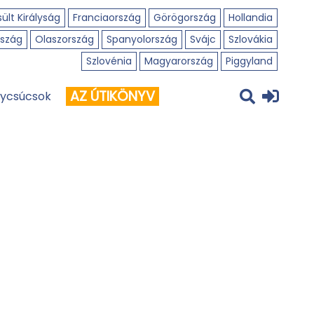
ült Királyság
Franciaország
Görögország
Hollandia
szág
Olaszország
Spanyolország
Svájc
Szlovákia
Szlovénia
Magyarország
Piggyland
AZ ÚTIKÖNYV
ycsúcsok