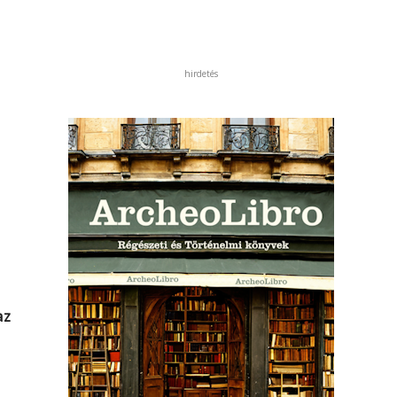
hirdetés
az