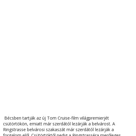
Bécsben tartják az új Tom Cruise-film világpremierjét
csütörtökön, emiatt már szerdától lezárják a belvárost. A
Ringstrasse belvárosi szakaszát már szerdától lezárják a
forgalom elől. Csütörtöktől pedig a Ringstrasséra merőleges