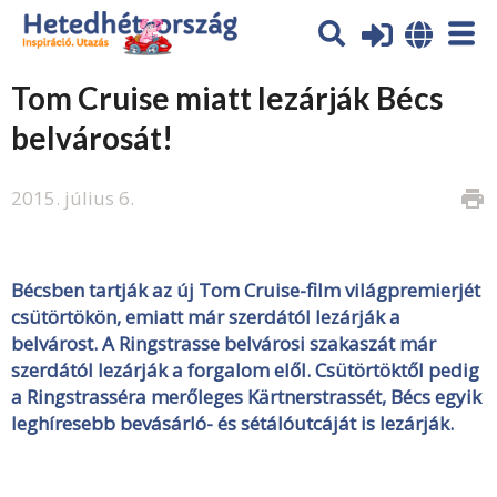
Tom Cruise miatt lezárják Bécs
belvárosát!
2015. július 6.
print
Bécsben tartják az új Tom Cruise-film világpremierjét
csütörtökön, emiatt már szerdától lezárják a
belvárost. A Ringstrasse belvárosi szakaszát már
szerdától lezárják a forgalom elől. Csütörtöktől pedig
a Ringstrasséra merőleges Kärtnerstrassét, Bécs egyik
leghíresebb bevásárló- és sétálóutcáját is lezárják.