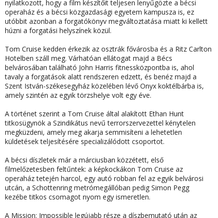
nyilatkozott, hogy a film készítőit teljesen lenyűgözte a bécsi
operaház és a bécsi közgazdasági egyetem kampusza is, ez
utóbbit azonban a forgatókönyv megváltoztatása miatt ki kellett
húzni a forgatási helyszínek közül.
Tom Cruise kedden érkezik az osztrák fővárosba és a Ritz Carlton
Hotelben száll meg.
Várhatóan ellátogat majd a Bécs
belvárosában található John Harris fitnessközpontba is, ahol
tavaly a forgatások alatt rendszeren edzett, és benéz majd a
Szent István-székesegyház közelében lévő Onyx koktélbárba is,
amely szintén az egyik törzshelye volt egy éve.
A történet szerint a Tom Cruise által alakított Ethan Hunt
titkosügynök a Szindikátus nevű terrorszervezettel kénytelen
megküzdeni, amely meg akarja semmisíteni a lehetetlen
küldetések teljesítésére specializálódott csoportot.
A bécsi díszletek már a márciusban közzétett, első
filmelőzetesben feltűntek: a képkockákon Tom Cruise az
operaház tetején harcol, egy autó robban fel az egyik belvárosi
utcán, a Schottenring metrómegállóban pedig Simon Pegg
kezébe titkos csomagot nyom egy ismeretlen.
A Mission: Impossible legújabb része a díszbemutató után az