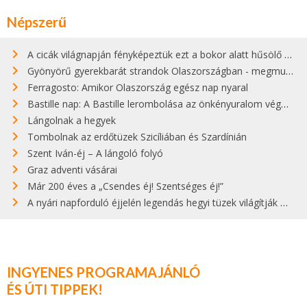
Népszerű
A cicák világnapján fényképeztük ezt a bokor alatt hűsölő cicát Kisorosziban
Gyönyörű gyerekbarát strandok Olaszországban - megmutatjuk a 15 legjobbat
Ferragosto: Amikor Olaszország egész nap nyaral
Bastille nap: A Bastille lerombolása az önkényuralom végét jelentette
Lángolnak a hegyek
Tombolnak az erdőtüzek Szicíliában és Szardínián
Szent Iván-éj – A lángoló folyó
Graz adventi vásárai
Már 200 éves a „Csendes éj! Szentséges éj!”
A nyári napforduló éjjelén legendás hegyi tüzek világítják meg Zugspitzét
INGYENES PROGRAMAJÁNLÓ
ÉS ÚTI TIPPEK!