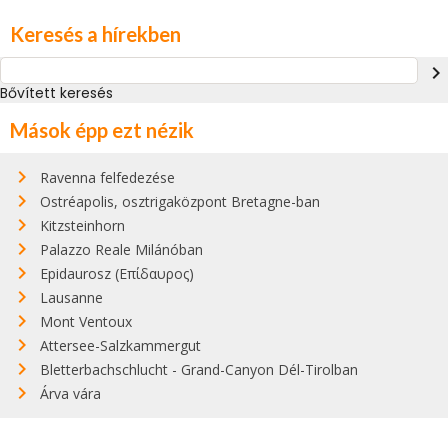
Keresés a hírekben
navigate_next
Bővített keresés
Mások épp ezt nézik
Ravenna felfedezése
Ostréapolis, osztrigaközpont Bretagne-ban
Kitzsteinhorn
Palazzo Reale Milánóban
Epidaurosz (Επίδαυρος)
Lausanne
Mont Ventoux
Attersee-Salzkammergut
Bletterbachschlucht - Grand-Canyon Dél-Tirolban
Árva vára