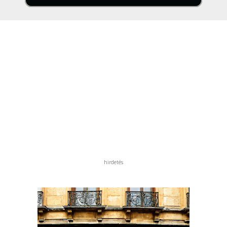
hirdetés