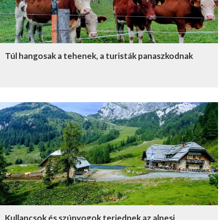
Túl hangosak a tehenek, a turisták panaszkodnak
Kullancsok és szúnyogok terjednek az alpesi