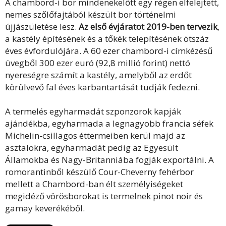
A chambord-i bor mindenekelőtt egy régen elfelejtett,
nemes szőlőfajtából készült bor történelmi
újjászületése lesz.
Az első évjáratot 2019-ben tervezik
,
a kastély építésének és a tőkék telepítésének ötszáz
éves évfordulójára. A 60 ezer chambord-i címkézésű
üvegből 300 ezer euró (92,8 millió forint) nettó
nyereségre számít a kastély, amelyből az erdőt
körülvevő fal éves karbantartását tudják fedezni.
A termelés egyharmadát szponzorok kapják
ajándékba, egyharmada a legnagyobb francia séfek
Michelin-csillagos éttermeiben kerül majd az
asztalokra, egyharmadát pedig az Egyesült
Államokba és Nagy-Britanniába fogják exportálni. A
romorantinből készülő Cour-Cheverny fehérbor
mellett a Chambord-ban élt személyiségeket
megidéző vörösborokat is termelnek pinot noir és
gamay keverékéből.