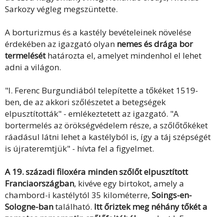
Sarkozy végleg megszüntette.
A borturizmus és a kastély bevételeinek növelése
érdekében az igazgató olyan
nemes és drága bor
termelését
határozta el, amelyet mindenhol el lehet
adni a világon.
"I. Ferenc Burgundiából telepítette a tőkéket 1519-
ben, de az akkori szőlészetet a betegségek
elpusztították" - emlékeztetett az igazgató. "A
bortermelés az örökségvédelem része, a szőlőtőkéket
ráadásul látni lehet a kastélyból is, így a táj szépségét
is újrateremtjük" - hívta fel a figyelmet.
A 19. századi filoxéra minden szőlőt elpusztított
Franciaországban
, kivéve egy birtokot, amely a
chambord-i kastélytól 35 kilométerre,
Soings-en-
Sologne-ban
található.
Itt őriztek meg néhány tőkét a