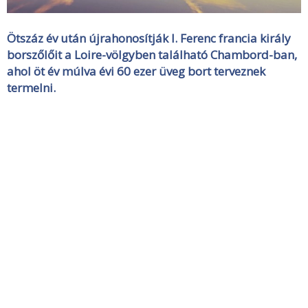
Ötszáz év után újrahonosítják I. Ferenc francia király
borszőlőit a Loire-völgyben található Chambord-ban,
ahol öt év múlva évi 60 ezer üveg bort terveznek
termelni.