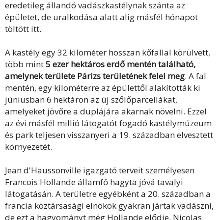
eredetileg állandó vadászkastélynak szánta az
épületet, de uralkodása alatt alig másfél hónapot
töltött itt.
A kastély egy 32 kilométer hosszan kőfallal körülvett,
több mint
5 ezer hektáros erdő mentén található,
amelynek területe Párizs területének felel meg
. A fal
mentén, egy kilométerre az épülettől alakították ki
júniusban 6 hektáron az új szőlőparcellákat,
amelyeket jövőre a duplájára akarnak növelni. Ezzel
az évi másfél millió látogatót fogadó kastélymúzeum
és park teljesen visszanyeri a 19. században elvesztett
környezetét.
Jean d'Haussonville igazgató terveit személyesen
Francois Hollande államfő hagyta jóvá tavalyi
látogatásán. A területre egyébként a 20. században a
francia köztársasági elnökök gyakran jártak vadászni,
de ezt a hagyományt még Hollande elődje, Nicolas