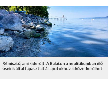
Rémisztő, ami kiderült: A Balaton a neolitikumban élő
őseink által tapasztalt állapotokhoz is közel kerülhet