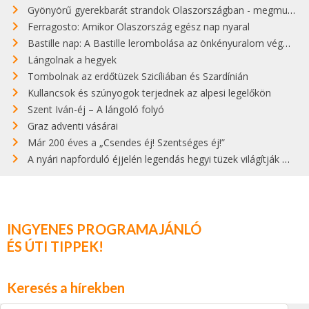
Gyönyörű gyerekbarát strandok Olaszországban - megmutatjuk a 15 legjobbat
Ferragosto: Amikor Olaszország egész nap nyaral
Bastille nap: A Bastille lerombolása az önkényuralom végét jelentette
Lángolnak a hegyek
Tombolnak az erdőtüzek Szicíliában és Szardínián
Kullancsok és szúnyogok terjednek az alpesi legelőkön
Szent Iván-éj – A lángoló folyó
Graz adventi vásárai
Már 200 éves a „Csendes éj! Szentséges éj!”
A nyári napforduló éjjelén legendás hegyi tüzek világítják meg Zugspitzét
INGYENES PROGRAMAJÁNLÓ
ÉS ÚTI TIPPEK!
Keresés a hírekben