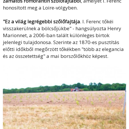
zamatos romorantin szőlőfajtából
, amelyet I. Ferenc
honosított meg a Loire-völgyben.
"Ez a világ legrégebbi szőlőfajtája
. I. Ferenc tőkéi
visszakerülnek a bölcsőjükbe" - hangsúlyozta Henry
Marionnet, a 2006-ban talált különleges birtok
jelenlegi tulajdonosa. Szerinte az 1870-es pusztítás
előtti időkből megőrzött tőkékben "több az elegancia
és az összetettség" a mai borszőlőkhöz képest.