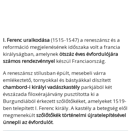
I. Ferenc uralkodása
(1515-1547) a reneszánsz és a
reformáció megjelenésének időszaka volt a francia
királyságban, amelynek
ötszáz éves évfordulójára
számos rendezvénnyel
készül Franciaország.
A reneszánsz stílusban épült, mesebeli várra
emlékeztető, tornyokkal és bástyákkal díszített
chambord-i királyi vadászkastély
parkjából két
évszázada filoxérajárvány pusztította ki a
Burgundiából érkezett szőlőtőkéket, amelyeket 1519-
ben telepített I. Ferenc király. A kastély a betegség elől
megmenekült
szőlőtőkék történelmi újratelepítésével
ünnepli az évfordulót
.