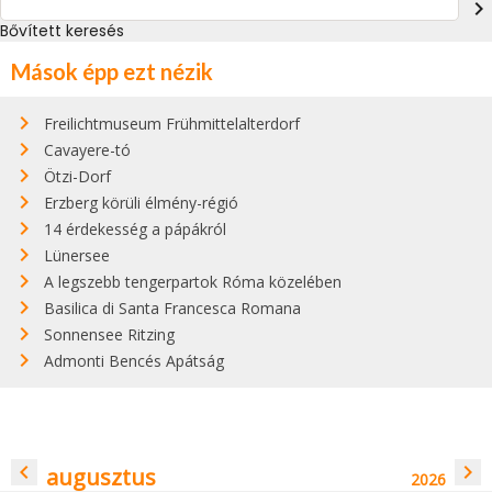
navigate_next
Bővített keresés
Mások épp ezt nézik
Freilichtmuseum Frühmittelalterdorf
Cavayere-tó
Ötzi-Dorf
Erzberg körüli élmény-régió
14 érdekesség a pápákról
Lünersee
A legszebb tengerpartok Róma közelében
Basilica di Santa Francesca Romana
Sonnensee Ritzing
Admonti Bencés Apátság
navigate_before
navigate_next
augusztus
2026