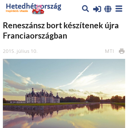
Reneszánsz bort készítenek újra
Franciaországban
2015. július 10.
MTI
print