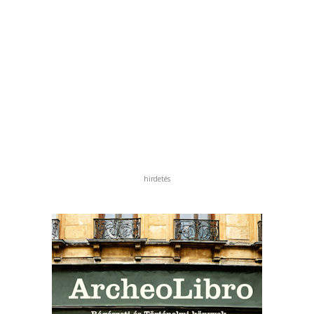
hirdetés