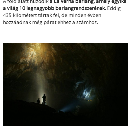
A föld alatt húzódik
a La Verna barlang, amely egyike
a világ 10 legnagyobb barlangrendszerének.
Eddig
435 kilométert tártak fel, de minden évben
hozzáadnak még párat ehhez a számhoz.