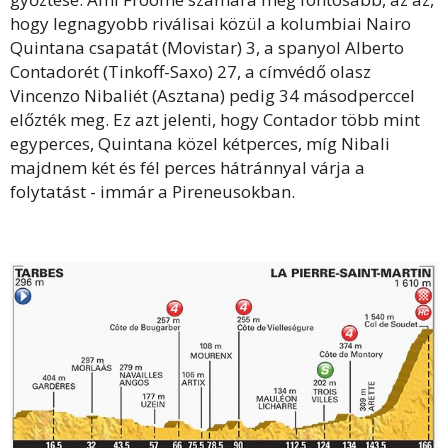
hogy legnagyobb riválisai közül a kolumbiai Nairo
Quintana csapatát (Movistar) 3, a spanyol Alberto
Contadorét (Tinkoff-Saxo) 27, a címvédő olasz
Vincenzo Nibaliét (Asztana) pedig 34 másodperccel
előzték meg. Ez azt jelenti, hogy Contador több mint
egyperces, Quintana közel kétperces, míg Nibali
majdnem két és fél perces hátránnyal várja a
folytatást - immár a Pireneusokban.