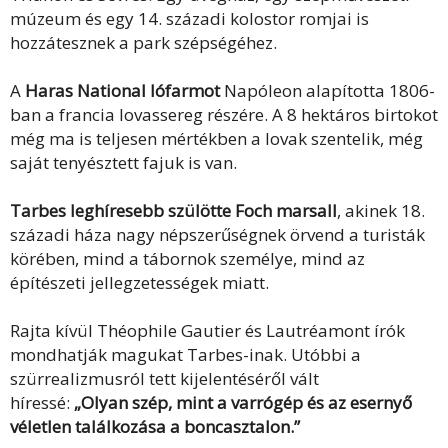
múzeum és egy 14. századi kolostor romjai is
hozzátesznek a park szépségéhez.
A
Haras National lófarmot
Napóleon alapította 1806-
ban a francia lovassereg részére. A 8 hektáros birtokot
még ma is teljesen mértékben a lovak szentelik, még
saját tenyésztett fajuk is van.
Tarbes leghíresebb szülötte Foch marsall
, akinek 18.
századi háza nagy népszerűségnek örvend a turisták
körében, mind a tábornok személye, mind az
építészeti jellegzetességek miatt.
Rajta kívül Théophile Gautier és Lautréamont írók
mondhatják magukat Tarbes-inak. Utóbbi a
szürrealizmusról tett kijelentéséről vált
híressé:
„Olyan szép, mint a varrógép és az esernyő
véletlen találkozása a boncasztalon.”