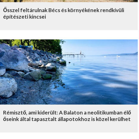
Ősszel feltárulnak Bécs és környékének rendkívüli
építészeti kincsei
Rémisztő, ami kiderült: A Balaton a neolitikumban élő
őseink által tapasztalt állapotokhoz is közel kerülhet