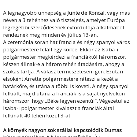
A legnagyobb ünnepség a
Junte de Roncal
, vagy más
néven a 3 tehénhez való tisztelgés, amelyet Európa
legrégebbi szerződésének évfordulója alkalmából
rendeznek meg minden év július 13-án.
A ceremónia során hat francia és négy spanyol város
polgármestere feláll egy körbe. Ekkor az Isaba-i
polgármester megkérdezi a franciáktól háromszor,
készen állnak-e a három tehén átadására, ahogy a
szokás tartja. A válasz természetesen igen. Ezután
elsőként Arrette polgármestere ráteszi a kezét a
határkőre, és utána a többi is követi. A négy spanyol
felkiált, majd utána a franciák is a saját nyelvükön
háromszor, hogy „Béke legyen ezentúl”. Végezetül az
Isaba-i polgármester kiválaszt a franciák által
felkínált 40 tehén közül 3-at.
A környék nagyon sok szállal kapcsolódik Dumas