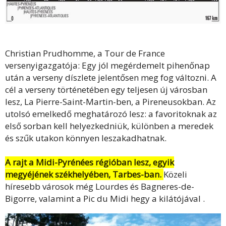
Christian Prudhomme, a Tour de France
versenyigazgatója: Egy jól megérdemelt pihenőnap
után a verseny díszlete jelentősen meg fog változni. A
cél a verseny történetében egy teljesen új városban
lesz, La Pierre-Saint-Martin-ben, a Pireneusokban. Az
utolsó emelkedő meghatározó lesz: a favoritoknak az
első sorban kell helyezkedniük, különben a meredek
és szűk utakon könnyen leszakadhatnak.
A rajt a Midi-Pyrénées régióban lesz, egyik
megyéjének székhelyében, Tarbes-ban.
Közeli
híresebb városok még Lourdes és Bagneres-de-
Bigorre, valamint a
Pic du Midi hegy a kilátójával
.