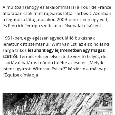
A múltban (ahogy ez alkalommal is) a Tour de France
általában csak mint rajtváros látta Tarbes-t. Azonban
a legutolsó látogatásakor, 2009-ben ez nem így volt,
és Pierrick Fédrigo szelte át a célvonalat elsőként.
1951-ben, egy egészen egyedülálló bukásnak
lehettünk itt szemtanúi: Wim van Est, az első holland
sárga trikós
lezuhant egy lejtmenetben egy magas
szirtről
. Természetesen elvesztette vezető helyét, de
csodával határos módon túlélte az esetet. „Melyik
Isten vigyázott Wim van Est-re?” kérdezte a másnapi
l’Équipe címlapja.