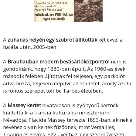
A
zuhanás helyén egy szobrot állították
két évvel a
halála után, 2005-ben.
A
Brauhauban modern bevásárlóközpontról
nem is
gondolnánk, hogy 1880-ban épült. Az 1960-as évek
második felében újították fel teljesen, egy parkolót
adva hozzá, teljesen átépítve az épületet, amely azóta
is fontos szerepet tölt be Tarbes életében.
A
Massey kertet
hivatalosan is gyönyörű kertnek
kiáltotta ki a francia kulturális minisztérium.
Névadója, Placide Massey tervezte 1853-ban, akinek a
nevéhez olyan kertek fűződnek, mint Versailles,
Trianon és Sèvres. Egy üvegház, egy szépművészeti