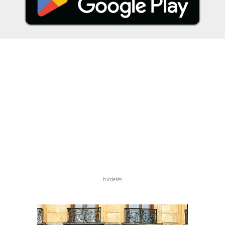
hirdetés