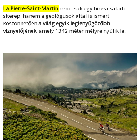
La Pierre-Saint-Martin
nem csak egy híres családi
síterep, hanem a geológusok által is ismert
köszönhetően
a világ egyik leglenyűgözőbb
víznyelőjének
, amely 1342 méter mélyre nyúlik le.