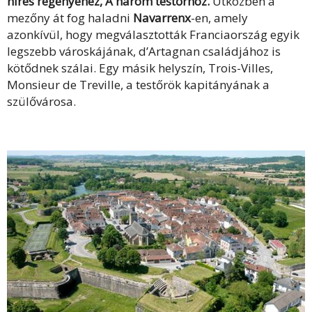
híres regényéhez, A három testőrhöz.
Útközben a
mezőny át fog haladni
Navarrenx
-en, amely
azonkívül, hogy megválasztották Franciaország egyik
legszebb városkájának, d’Artagnan családjához is
kötődnek szálai. Egy másik helyszín, Trois-Villes,
Monsieur de Treville, a testőrök kapitányának a
szülővárosa.