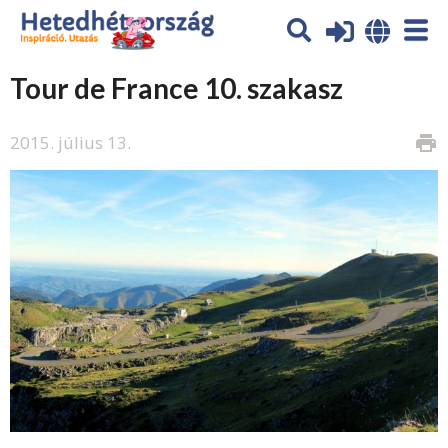
Tour de France 10. szakasz
2015. július 13.
print