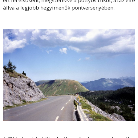
ért fel elsőként, megszerezve a pöttyös trikót, azaz élre
állva a legjobb hegyimenők pontversenyében.