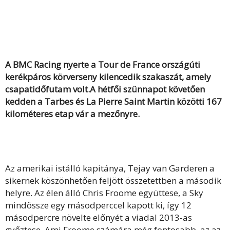
A BMC Racing nyerte a Tour de France országúti
kerékpáros körverseny kilencedik szakaszát, amely
csapatidőfutam volt.A hétfői szünnapot követően
kedden a Tarbes és La Pierre Saint Martin közötti 167
kilométeres etap vár a mezőnyre.
Az amerikai istálló kapitánya, Tejay van Garderen a
sikernek köszönhetően feljött összetettben a második
helyre. Az élen álló Chris Froome együttese, a Sky
mindössze egy másodperccel kapott ki, így 12
másodpercre növelte előnyét a viadal 2013-as
győztese. Ami Froome számára még fontosabb, az az,