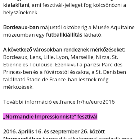
kialakítani
, ami fesztivál-jelleget fog kölcsönözni a
helyszíneknek.
Bordeaux-ban
májustól októberig a Musée Aquitaine
múzeumban egy
futballkiállítás
látható.
A következő városokban rendeznek mérkőzéseket:
Bordeaux, Lens, Lille, Lyon, Marseille, Nizza, St.
Etienne és Toulouse. Ezenkívül a párizsi Parc des
Princes-ben és a fővárostól északra, a St. Denisben
található Stade de France-ban lesznek még
mérkőzések.
További információ ee.france.fr/hu/euro2016
„Normandie Impressionniste“ fesztivál
2016. április 16. és szeptember 26. között
Normandiában
harmadik alkalommal rendezik meg