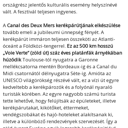
országrész jelentős kulturális esemény helyszínévé
vált. A fesztivál teljesen ingyenes.
A
Canal des Deux Mers kerékpárútjának elkészülése
tovább emeli a jubileumi ünnepség fényét. A
kerékpárút immáron teljesen összeköti az Atlanti-
óceánt a Földközi-tengerrel.
Ez az 500 km hosszú
„Voie Verte“ (zöld út) száz éves platánfák árnyékában
húzódik
Toulouse-tól nyugatra a Garonne
mellékcsatorna mentén Bordeaux-ig és a Canal du
Midi csatornától délnyugatra Sète-ig. Amióta az
UNESCO világörökség részévé vált, ez a vízi út egyre
kedveltebb a kerékpározók és a folyónál nyaraló
turisták körében. Az egyre nagyobb számú turista
tette lehetővé, hogy felújítsák az épületeket, illetve
kerékpárutakat, kikötőket, éttermeket,
vendégszobákat és hajó-hoteleket alakítsanak ki,
illetve a különböző rendezvények szervezését. Így a