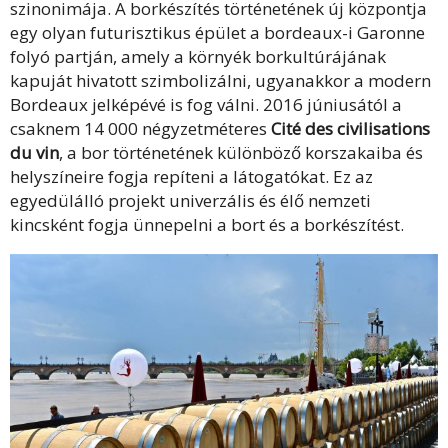
szinonimája. A borkészítés történetének új központja
egy olyan futurisztikus épület a bordeaux-i Garonne
folyó partján, amely a környék borkultúrájának
kapuját hivatott szimbolizálni, ugyanakkor a modern
Bordeaux jelképévé is fog válni. 2016 júniusától a
csaknem 14 000 négyzetméteres
Cité des civilisations
du vin
, a bor történetének különböző korszakaiba és
helyszíneire fogja repíteni a látogatókat. Ez az
egyedülálló projekt univerzális és élő nemzeti
kincsként fogja ünnepelni a bort és a borkészítést.