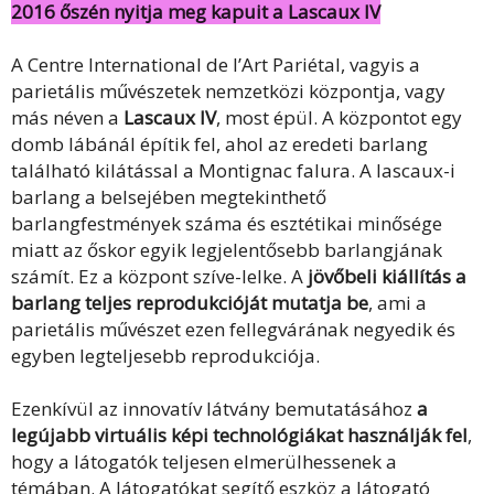
2016 őszén nyitja meg kapuit a Lascaux IV
A Centre International de l’Art Pariétal, vagyis a
parietális művészetek nemzetközi központja, vagy
más néven a
Lascaux IV
, most épül. A központot egy
domb lábánál építik fel, ahol az eredeti barlang
található kilátással a Montignac falura. A lascaux-i
barlang a belsejében megtekinthető
barlangfestmények száma és esztétikai minősége
miatt az őskor egyik legjelentősebb barlangjának
számít. Ez a központ szíve-lelke. A
jövőbeli kiállítás a
barlang teljes reprodukcióját mutatja be
, ami a
parietális művészet ezen fellegvárának negyedik és
egyben legteljesebb reprodukciója.
Ezenkívül az innovatív látvány bemutatásához
a
legújabb virtuális képi technológiákat használják fel
,
hogy a látogatók teljesen elmerülhessenek a
témában. A látogatókat segítő eszköz a látogató