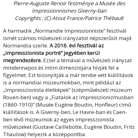
Pierre-Auguste Renoir festménye a Musée des
Impressionnismes Giverny-ban
Copyrights : (C) Atout France/Patrice Thébault
A harmadik „Normandie Impressionniste“ fesztivál
ismét számos művészeti irányzatot népszerűsít majd
Normandia szerte.
A 2016. évi fesztivál az
„impresszionista portré“ jegyében kerül
megrendezésre.
Ezzel a témával a művészeti irányzat
mindennapos és intim dimenziójára hívják fel a
figyelmet. Ezt bizonyítják a már tervbe vett kiállítások
is a normandiai múzeumokban, mint például az
„Impresszionista életképek“ (szépművészeti múzeum
Rouen-ben) vagy a „Fiatalok az impresszionizmusban
(1860-1910)“ (Musée Eugène Boudin, Honfleur) című
kiállítások is. A Giverny-ben, Le Havre-ban és Caen-
ben lévő múzeumok az egyes impresszionista
művészeket (Gustave Caillebotte, Eugène Boudin, Frits
Thaulow) helyezik a középpontba.