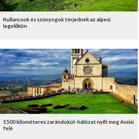
Kullancsok és szúnyogok terjednek az alpesi
legelőkön
1500 kilométeres zarándokút-hálózat nyílt meg Assisi
felé