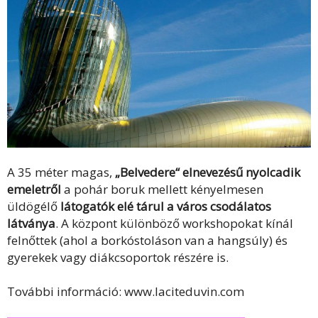
A 35 méter magas,
„Belvedere“ elnevezésű nyolcadik
emeletről
a pohár boruk mellett kényelmesen
üldögélő
látogatók elé tárul a város csodálatos
látványa
. A központ különböző workshopokat kínál
felnőttek (ahol a borkóstoláson van a hangsúly) és
gyerekek vagy diákcsoportok részére is.
További információ: www.laciteduvin.com