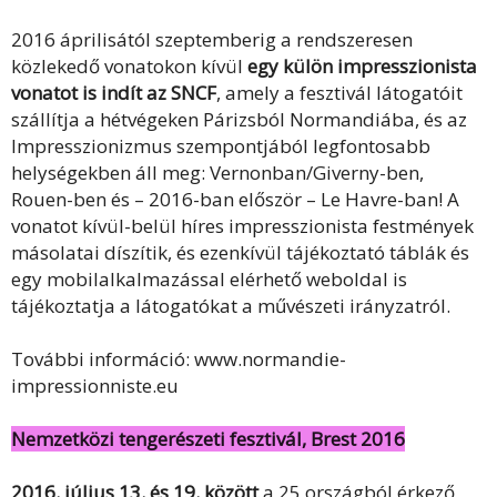
2016 áprilisától szeptemberig a rendszeresen
közlekedő vonatokon kívül
egy külön impresszionista
vonatot is indít az SNCF
, amely a fesztivál látogatóit
szállítja a hétvégeken Párizsból Normandiába, és az
Impresszionizmus szempontjából legfontosabb
helységekben áll meg: Vernonban/Giverny-ben,
Rouen-ben és – 2016-ban először – Le Havre-ban! A
vonatot kívül-belül híres impresszionista festmények
másolatai díszítik, és ezenkívül tájékoztató táblák és
egy mobilalkalmazással elérhető weboldal is
tájékoztatja a látogatókat a művészeti irányzatról.
További információ: www.normandie-
impressionniste.eu
Nemzetközi tengerészeti fesztivál, Brest 2016
2016. július 13. és 19. között
a 25 országból érkező