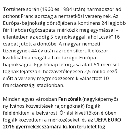
Története során (1960 és 1984 után) harmadszor ad
otthont Franciaország a nemzetközi versenynek. Az
Európa-bajnokság döntőjében a kontinens 24 legjobb
férfi labdarúgócsapata mérkőzik meg egymással –
ellentétben az eddig 5 bajnoksággal, ahol „csak“ 16
csapat jutott a döntőbe. A magyar nemzeti
tizenegynek 44 év után az idén sikerült először
kvalifikálnia magát a Labdarúgó-Európa-
bajnokságra. Egy hónap leforgása alatt 51 meccset
fognak lejátszani hozzávetőlegesen 2,5 millió néző
előtt a verseny megrendezésére kiválasztott 10
franciaországi stadionban.
Minden egyes városban
Fan zónák
(nagyképernyős
nyilvános közvetítések rajongóknak) fogják
felélénkíteni a belvárost. Óriási kivetítőkön élőben
fogják közvetíteni a mérkőzéseket, és
az UEFA EURO
2016 gyermekek számára külön területet fog