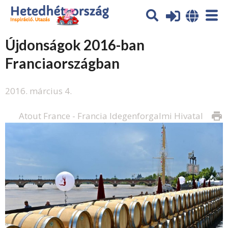
Újdonságok 2016-ban
Franciaországban
2016. március 4.
Atout France - Francia Idegenforgalmi Hivatal
print