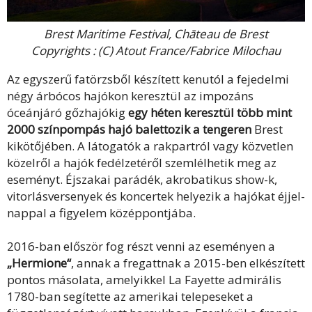
Brest Maritime Festival, Chāteau de Brest
Copyrights : (C) Atout France/Fabrice Milochau
Az egyszerű fatörzsből készített kenutól a fejedelmi
négy árbócos hajókon keresztül az impozáns
óceánjáró gőzhajókig
egy héten keresztül több mint
2000 színpompás hajó balettozik a tengeren
Brest
kikötőjében. A látogatók a rakpartról vagy közvetlen
közelről a hajók fedélzetéről szemlélhetik meg az
eseményt. Éjszakai parádék, akrobatikus show-k,
vitorlásversenyek és koncertek helyezik a hajókat éjjel-
nappal a figyelem középpontjába.
2016-ban először fog részt venni az eseményen a
„Hermione“
, annak a fregattnak a 2015-ben elkészített
pontos másolata, amelyikkel La Fayette admirális
1780-ban segítette az amerikai telepeseket a