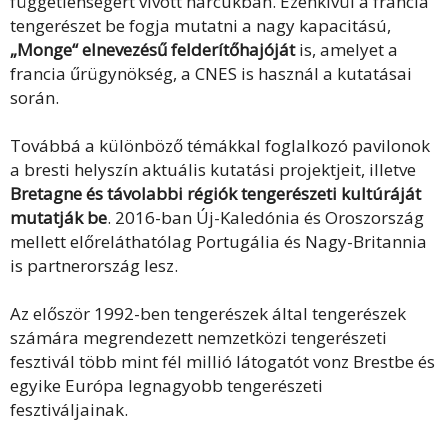
függetlenségért vívott harcukban. Ezenkívül a francia
tengerészet be fogja mutatni a nagy kapacitású,
„Monge“ elnevezésű felderítőhajóját
is, amelyet a
francia űrügynökség, a CNES is használ a kutatásai
során.
Továbbá a különböző témákkal foglalkozó pavilonok
a bresti helyszín aktuális kutatási projektjeit, illetve
Bretagne és távolabbi régiók tengerészeti kultúráját
mutatják be
. 2016-ban Új-Kaledónia és Oroszország
mellett előreláthatólag Portugália és Nagy-Britannia
is partnerország lesz.
Az először 1992-ben tengerészek által tengerészek
számára megrendezett nemzetközi tengerészeti
fesztivál több mint fél millió látogatót vonz Brestbe és
egyike Európa legnagyobb tengerészeti
fesztiváljainak.