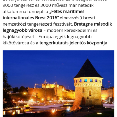
9000 tengerész és 3000 művész már hetedik
alkalommal ünnepli a
„Fêtes maritimes
internationales Brest 2016“
elnevezésű bresti
nemzetközi tengerészeti fesztivált.
Bretagne második
legnagyobb városa
– modern kereskedelmi és
hajókikötőjével – Európa egyik legnagyobb
kikötővárosa és
a tengerkutatás jelentős központja
.