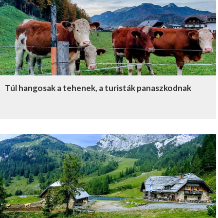
Túl hangosak a tehenek, a turisták panaszkodnak