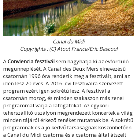
Canal du Midi
Copyrights : (C) Atout France/Eric Bascoul
A
Conviencia fesztivál
sem hagyhatja ki az évforduló
megünneplését. A Canal des Deux Mers elnevezésű
csatornán 1996 óra rendezik meg a fesztivált, ami az
idén lesz 20 éves. A 2016. évi fesztiválra szervezett
program ezért igen sokrétű lesz. A fesztivál a
csatornán mozog, és minden szakaszon más zenei
programmal várja a látogatókat. Az egykori
teherszállító uszályon megrendezett koncertek a világ
minden tájáról érkező zenéket mutatnak be. A sokrétű
programnak és a jó kedvű társaságnak köszönhetően
a Canal du Midi csatorna és a csatorna által átszelt