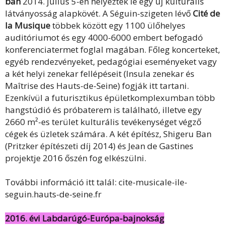
ban
2014. július 5-én helyezték le egy új kulturális
látványosság alapkövét. A Séguin-szigeten lévő
Cité de
la Musique
többek között egy 1100 ülőhelyes
auditóriumot és egy 4000-6000 embert befogadó
konferenciatermet foglal magában. Főleg koncerteket,
egyéb rendezvényeket, pedagógiai eseményeket vagy
a két helyi zenekar fellépéseit (Insula zenekar és
Maîtrise des Hauts-de-Seine) fogják itt tartani.
Ezenkívül a futurisztikus épületkomplexumban több
hangstúdió és próbaterem is található, illetve egy
2660 m²-es terület kulturális tevékenységet végző
cégek és üzletek számára. A két építész, Shigeru Ban
(Pritzker építészeti díj 2014) és Jean de Gastines
projektje 2016 őszén fog elkészülni.
További információ itt talál: cite-musicale-ile-
seguin.hauts-de-seine.fr
2016. évi Labdarúgó-Európa-bajnokság