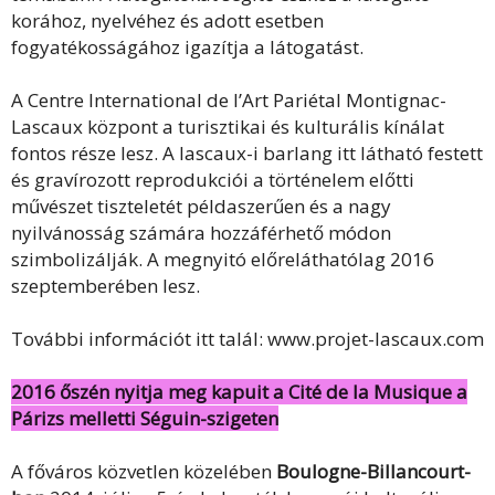
korához, nyelvéhez és adott esetben
fogyatékosságához igazítja a látogatást.
A Centre International de l’Art Pariétal Montignac-
Lascaux központ a turisztikai és kulturális kínálat
fontos része lesz. A lascaux-i barlang itt látható festett
és gravírozott reprodukciói a történelem előtti
művészet tiszteletét példaszerűen és a nagy
nyilvánosság számára hozzáférhető módon
szimbolizálják. A megnyitó előreláthatólag 2016
szeptemberében lesz.
További információt itt talál: www.projet-lascaux.com
2016 őszén nyitja meg kapuit a Cité de la Musique a
Párizs melletti Séguin-szigeten
A főváros közvetlen közelében
Boulogne-Billancourt-