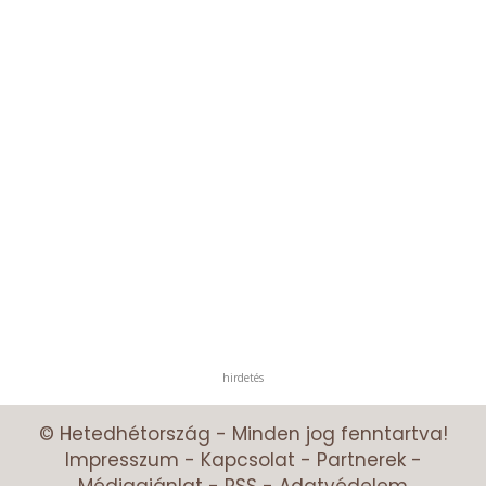
hirdetés
© Hetedhétország - Minden jog fenntartva!
Impresszum
-
Kapcsolat
-
Partnerek
-