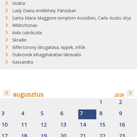
Vodice
Lady Diana emlékhely Párizsban
Santa Maria Maggiore-templom Assisiben, Carlo Acutis sírja
Wildschönau
Aida cukrászda
Skradin
Eiffel-torony látogatása, tippek, infók
Dubrovnik kihagyhatatlan látnivalói
Kassandra
navigate_before
navigate_next
augusztus
2026
1
2
3
4
5
6
7
8
9
10
11
12
13
14
15
16
17
18
19
20
21
22
23