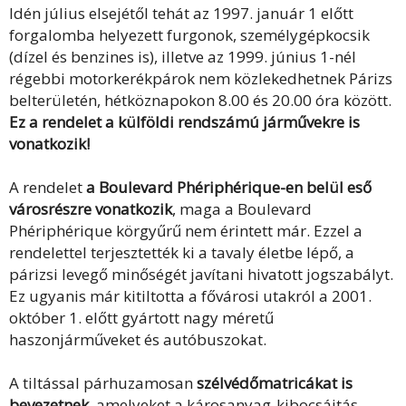
Idén július elsejétől tehát az 1997. január 1 előtt
forgalomba helyezett furgonok, személygépkocsik
(dízel és benzines is), illetve az 1999. június 1-nél
régebbi motorkerékpárok nem közlekedhetnek Párizs
belterületén, hétköznapokon 8.00 és 20.00 óra között.
Ez a rendelet a külföldi rendszámú járművekre is
vonatkozik!
A rendelet
a Boulevard Phériphérique-en belül eső
városrészre vonatkozik
, maga a Boulevard
Phériphérique körgyűrű nem érintett már. Ezzel a
rendelettel terjesztették ki a tavaly életbe lépő, a
párizsi levegő minőségét javítani hivatott jogszabályt.
Ez ugyanis már kitiltotta a fővárosi utakról a 2001.
október 1. előtt gyártott nagy méretű
haszonjárműveket és autóbuszokat.
A tiltással párhuzamosan
szélvédőmatricákat is
bevezetnek
, amelyeket a károsanyag-kibocsájtás