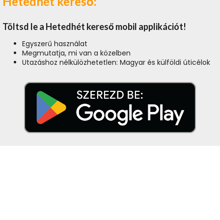
Hetedhét kereső:
Töltsd le a Hetedhét kereső mobil applikációt!
Egyszerű használat
Megmutatja, mi van a közelben
Utazáshoz nélkülözhetetlen: Magyar és külföldi úticélok