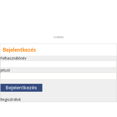
hirdetés
Bejelentkezés
Felhasználónév
Jelszó
Regisztrálok