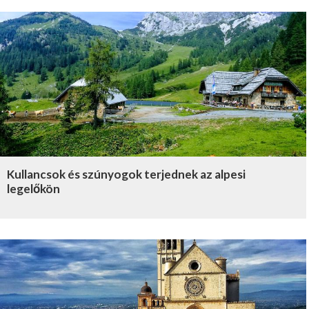
Kullancsok és szúnyogok terjednek az alpesi
legelőkön