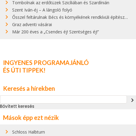
Tombolnak az erdőtüzek Szicíliában és Szardínián
Szent Iván-éj – A lángoló folyó
Ősszel feltárulnak Bécs és környékének rendkívüli építészeti kincsei
Graz adventi vásárai
Már 200 éves a „Csendes éj! Szentséges éj!”
INGYENES PROGRAMAJÁNLÓ
ÉS ÚTI TIPPEK!
Keresés a hírekben
navigate_next
Bővített keresés
Mások épp ezt nézik
Schloss Halbturn