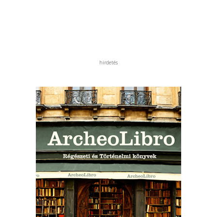
hirdetés