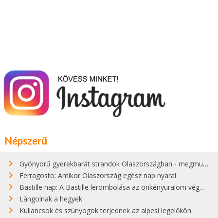
Népszerű
Gyönyörű gyerekbarát strandok Olaszországban - megmutatjuk a 15 legjobbat
Ferragosto: Amikor Olaszország egész nap nyaral
Bastille nap: A Bastille lerombolása az önkényuralom végét jelentette
Lángolnak a hegyek
Kullancsok és szúnyogok terjednek az alpesi legelőkön