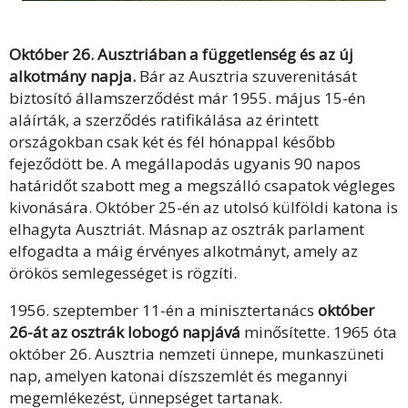
Október 26. Ausztriában a függetlenség és az új
alkotmány napja.
Bár az Ausztria szuverenitását
biztosító államszerződést már 1955. május 15-én
aláírták, a szerződés ratifikálása az érintett
országokban csak két és fél hónappal később
fejeződött be. A megállapodás ugyanis 90 napos
határidőt szabott meg a megszálló csapatok végleges
kivonására. Október 25-én az utolsó külföldi katona is
elhagyta Ausztriát. Másnap az osztrák parlament
elfogadta a máig érvényes alkotmányt, amely az
örökös semlegességet is rögzíti.
1956. szeptember 11-én a minisztertanács
október
26-át az osztrák lobogó napjává
minősítette. 1965 óta
október 26. Ausztria nemzeti ünnepe, munkaszüneti
nap, amelyen katonai díszszemlét és megannyi
megemlékezést, ünnepséget tartanak.