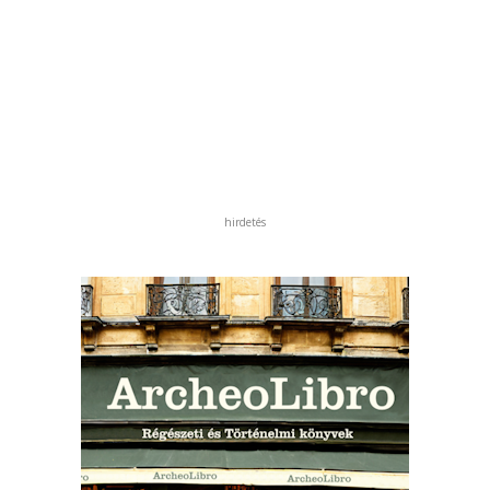
hirdetés