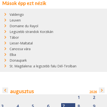
Mások épp ezt nézik
Valdengo
Leuven
Domaine du Rayol
Legszebb strandok Korzikán
Tábor
Lieser-Maltatal
Canossa vára
Elba
Donaupark
St. Magdalena: a legszebb falu Dél-Tirolban
navigate_before
navigate_next
augusztus
2026
1
2
3
4
5
6
7
8
9