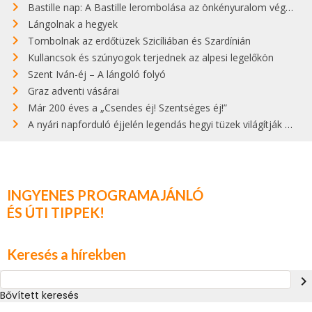
Bastille nap: A Bastille lerombolása az önkényuralom végét jelentette
Lángolnak a hegyek
Tombolnak az erdőtüzek Szicíliában és Szardínián
Kullancsok és szúnyogok terjednek az alpesi legelőkön
Szent Iván-éj – A lángoló folyó
Graz adventi vásárai
Már 200 éves a „Csendes éj! Szentséges éj!”
A nyári napforduló éjjelén legendás hegyi tüzek világítják meg Zugspitzét
INGYENES PROGRAMAJÁNLÓ
ÉS ÚTI TIPPEK!
Keresés a hírekben
navigate_next
Bővített keresés