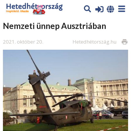
Nemzeti ünnep Ausztriában
2021. október 20.
Hetedhétország.hu
print