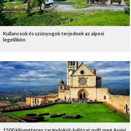
Kullancsok és szúnyogok terjednek az alpesi
legelőkön
1500 kilométeres zarándokút-hálózat nyílt meg Assisi