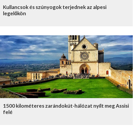
Kullancsok és szúnyogok terjednek az alpesi
legelőkön
1500 kilométeres zarándokút-hálózat nyílt meg Assisi
felé