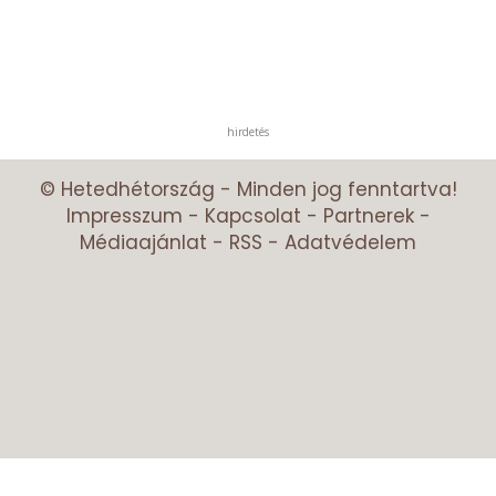
hirdetés
© Hetedhétország - Minden jog fenntartva!
Impresszum
-
Kapcsolat
-
Partnerek
-
Médiaajánlat
-
RSS
-
Adatvédelem