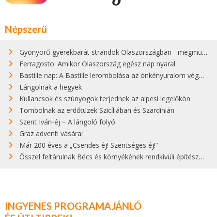
Népszerű
Gyönyörű gyerekbarát strandok Olaszországban - megmutatjuk a 15 legjobbat
Ferragosto: Amikor Olaszország egész nap nyaral
Bastille nap: A Bastille lerombolása az önkényuralom végét jelentette
Lángolnak a hegyek
Kullancsok és szúnyogok terjednek az alpesi legelőkön
Tombolnak az erdőtüzek Szicíliában és Szardínián
Szent Iván-éj – A lángoló folyó
Graz adventi vásárai
Már 200 éves a „Csendes éj! Szentséges éj!”
Ősszel feltárulnak Bécs és környékének rendkívüli építészeti kincsei
INGYENES PROGRAMAJÁNLÓ