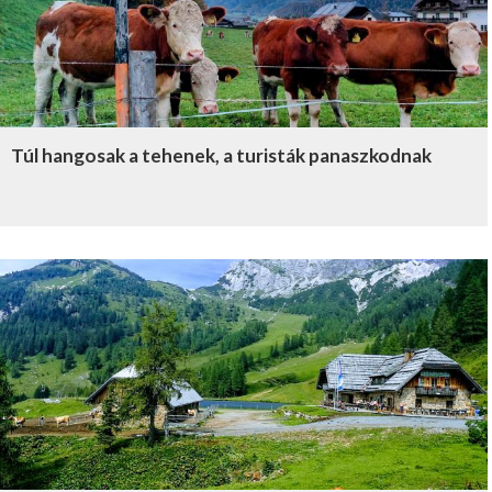
Túl hangosak a tehenek, a turisták panaszkodnak