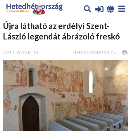
Újra látható az erdélyi Szent-
László legendát ábrázoló freskó
2017. május 19.
Hetedhétország.hu
print