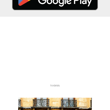
hirdetés