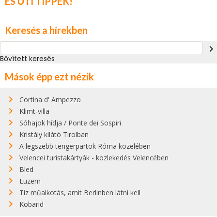
ÉS ÚTI TIPPEK!
Keresés a hírekben
navigate_next
Bővített keresés
Mások épp ezt nézik
Cortina d' Ampezzo
Klimt-villa
Sóhajok hídja / Ponte dei Sospiri
Kristály kilátó Tirolban
A legszebb tengerpartok Róma közelében
Velencei turistakártyák - közlekedés Velencében
Bled
Luzern
Tíz műalkotás, amit Berlinben látni kell
Kobarid