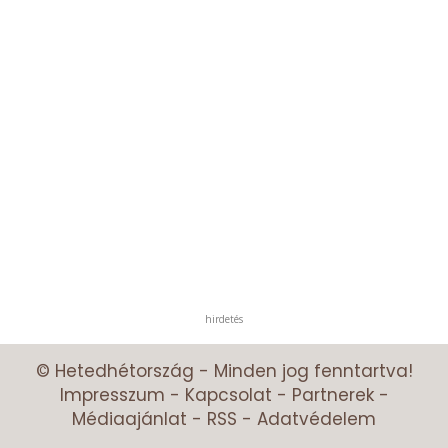
hirdetés
© Hetedhétország - Minden jog fenntartva!
Impresszum
-
Kapcsolat
-
Partnerek
-
Médiaajánlat
-
RSS
-
Adatvédelem