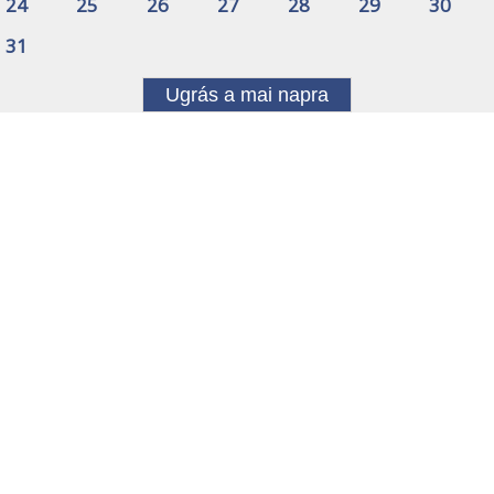
24
25
26
27
28
29
30
31
Ugrás a mai napra