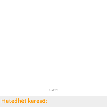
hirdetés
Hetedhét kereső: