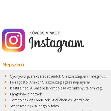
Népszerű
Gyönyörű gyerekbarát strandok Olaszországban - megmutatjuk a 15 legjobbat
Ferragosto: Amikor Olaszország egész nap nyaral
Bastille nap: A Bastille lerombolása az önkényuralom végét jelentette
Lángolnak a hegyek
Tombolnak az erdőtüzek Szicíliában és Szardínián
Szent Iván-éj – A lángoló folyó