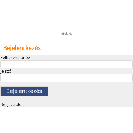
hirdetés
Bejelentkezés
Felhasználónév
Jelszó
Regisztrálok