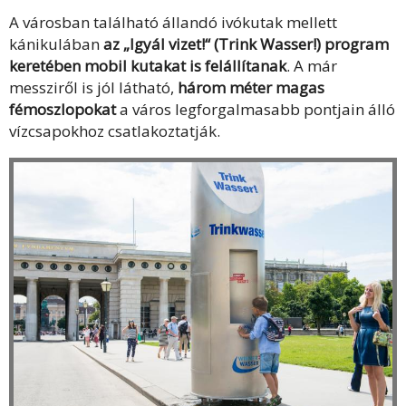
A városban található állandó ivókutak mellett
kánikulában
az „Igyál vizet!“ (Trink Wasser!) program
keretében mobil kutakat is felállítanak
. A már
messziről is jól látható,
három méter magas
fémoszlopokat
a város legforgalmasabb pontjain álló
vízcsapokhoz csatlakoztatják.