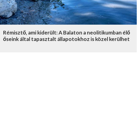
Rémisztő, ami kiderült: A Balaton a neolitikumban élő
őseink által tapasztalt állapotokhoz is közel kerülhet