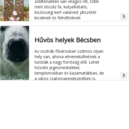
zöldterületen van virágos rét, több
mint ötszáz fa, kutyafuttató,
közösségi kert valamint játszótér
navigate_next
kicsiknek és felnőtteknek
egyaránt. Így akár az is beugorhat egy
kis ejtőzésre, akinek van egy kis ideje
a vonatindulásig, és boltok helyett
Hűvös helyek Bécsben
inkább egy kis zöldre vágyik.
Az osztrák fővárosban számos olyan
hely van, ahova elmenekülhetnek a
turisták a nagy forróság elől. Lehet
hűsölni jegesmedvékkel,
templomokban és kazamatákban, de
navigate_next
a város csatornarendszerében is.