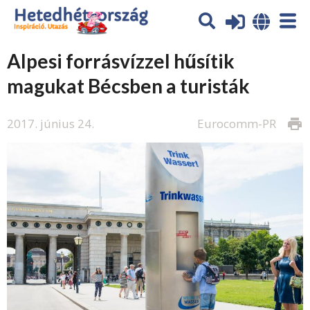
Alpesi forrásvízzel hűsítik
magukat Bécsben a turisták
2017. június 24.
Eurocomm-PR
print