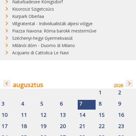
Naturbadesee Königsdorf
Kisoroszi Szigetcsúcs
Kurpark Oberlaa
Villgratental - Individualisták alpesi völgye
Piazza Navona: Róma barokk mesterműve
Széchenyi-hegyi Gyermekvasút
Milánói dóm - Duomo di Milano
Acquario di Cattolica Le Navi
navigate_before
navigate_next
augusztus
2026
1
2
3
4
5
6
7
8
9
10
11
12
13
14
15
16
17
18
19
20
21
22
23