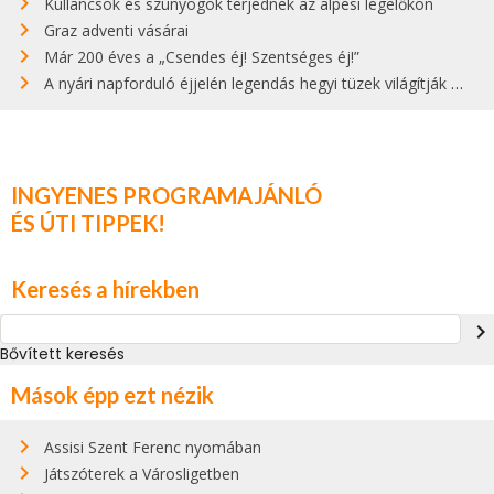
Kullancsok és szúnyogok terjednek az alpesi legelőkön
Graz adventi vásárai
Már 200 éves a „Csendes éj! Szentséges éj!”
A nyári napforduló éjjelén legendás hegyi tüzek világítják meg Zugspitzét
INGYENES PROGRAMAJÁNLÓ
ÉS ÚTI TIPPEK!
Keresés a hírekben
navigate_next
Bővített keresés
Mások épp ezt nézik
Assisi Szent Ferenc nyomában
Játszóterek a Városligetben