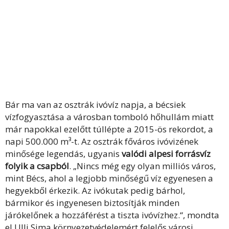
Bár ma van az osztrák ivóvíz napja, a bécsiek
vízfogyasztása a városban tomboló hőhullám miatt
már napokkal ezelőtt túllépte a 2015-ös rekordot, a
napi 500.000 m³-t. Az osztrák főváros ivóvizének
minősége legendás, ugyanis
valódi alpesi forrásvíz
folyik a csapból
. „Nincs még egy olyan milliós város,
mint Bécs, ahol a legjobb minőségű víz egyenesen a
hegyekből érkezik. Az ivókutak pedig bárhol,
bármikor és ingyenesen biztosítják minden
járókelőnek a hozzáférést a tiszta ivóvízhez.“, mondta
el Ulli Sima környezetvédelemért felelős városi