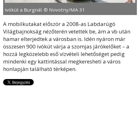
ivókút a Burgnál. © Novotny/MA 31
A mobilkutakat először a 2008-as Labdarúgó
Világbajnokság nézőterén vetették be, ám a vb után
hamar elterjedtek a városban is. Idén nyáron már
összesen 900 ivókút várja a szomjas járókelőket – a
hozzá legközelebb eső vízvételi lehetőséget pedig
mindenki egy kattintással megkeresheti a város
honlapján található térképen.