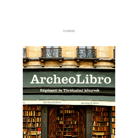
hirdetés