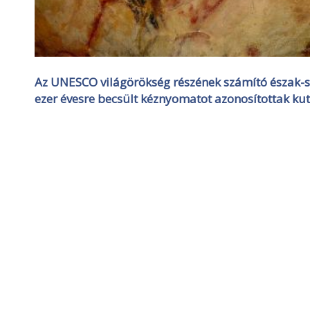
Az UNESCO világörökség részének számító észak-
ezer évesre becsült kéznyomatot azonosítottak kut