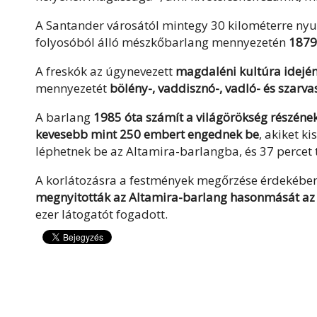
A Santander városától mintegy 30 kilométerre nyu
folyosóból álló mészkőbarlang mennyezetén
1879
A freskók az úgynevezett
magdaléni kultúra idején,
mennyezetét
bölény-, vaddisznó-, vadló- és szarv
A barlang
1985 óta számít a világörökség részéne
kevesebb mint 250 embert engednek be
, akiket k
léphetnek be az Altamira-barlangba, és 37 percet t
A korlátozásra a festmények megőrzése érdekében 
megnyitották az Altamira-barlang hasonmását az 
ezer látogatót fogadott.