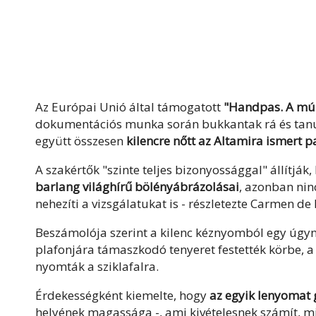
Az Európai Unió által támogatott
"Handpas. A múl
dokumentációs munka során bukkantak rá és tanu
együtt összesen
kilencre nőtt az Altamira ismert 
A szakértők "szinte teljes bizonyossággal" állítják
barlang világhírű bölényábrázolásai
, azonban nin
nehezíti a vizsgálatukat is - részletezte Carmen d
Beszámolója szerint a kilenc kéznyomból egy úgyne
plafonjára támaszkodó tenyeret festették körbe, a 
nyomták a sziklafalra.
Érdekességként kiemelte, hogy
az egyik lenyomat 
helyének magassága -, ami kivételesnek számít, mi