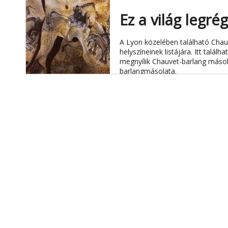
Ez a világ legré
A Lyon közelében található Chauv
helyszíneinek listájára. Itt talál
megnyílik Chauvet-barlang másola
barlangmásolata.