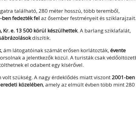
gatra található, 280 méter hosszú, több teremből,
-ben fedezték fel
az ősember festményeit és sziklarajzait
 Kr. e. 13 500 körül készülhettek
. A barlang sziklafalát,
asábrázolások
díszítik.
k
, ám látogatóinak számát erősen korlátozták,
évente
isorsolnak a jelentkezők közül. A turisták csak védőöltöze
ölthetnek el odabent egy kísérővel.
volt szükség. A nagy érdeklődés miatt viszont
2001-ben
eredeti közelében
, amely az elmúlt évben több mint 280