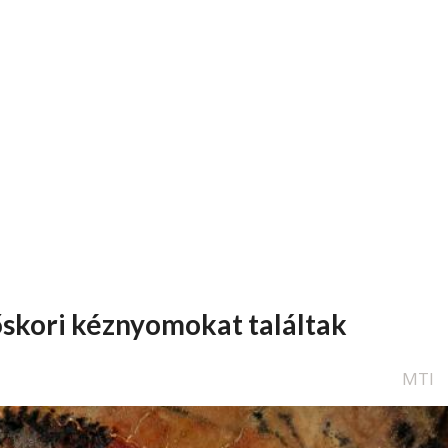
őskori kéznyomokat találtak
MTI