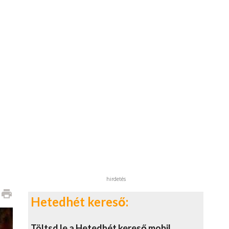
hirdetés
print
Hetedhét kereső:
Töltsd le a Hetedhét kereső mobil