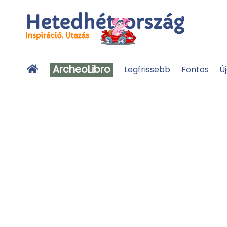
ArcheoLibro
Legfrissebb
Fontos
Ú