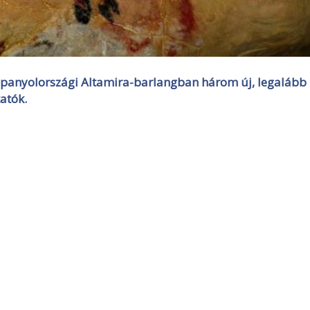
spanyolországi Altamira-barlangban három új, legalább
atók.