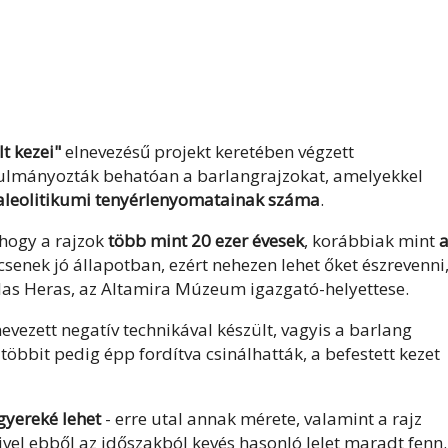
t kezei"
elnevezésű projekt keretében végzett
lmányozták behatóan a barlangrajzokat, amelyekkel
paleolitikumi tenyérlenyomatainak száma
.
, hogy a rajzok
több mint 20 ezer évesek
, korábbiak mint
csenek jó állapotban, ezért nehezen lehet őket észrevenni,
e las Heras, az Altamira Múzeum igazgató-helyettese.
vezett negatív technikával készült, vagyis a barlang
többit pedig épp fordítva csinálhatták, a befestett kezet
gyereké lehet
- erre utal annak mérete, valamint a rajz
vel ebből az időszakból kevés hasonló lelet maradt fenn.