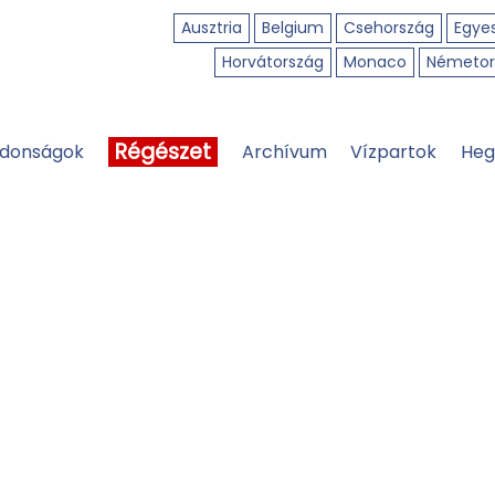
Ausztria
Belgium
Csehország
Egyes
Horvátország
Monaco
Németor
Régészet
jdonságok
Archívum
Vízpartok
Heg