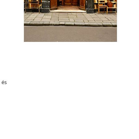
a
 és