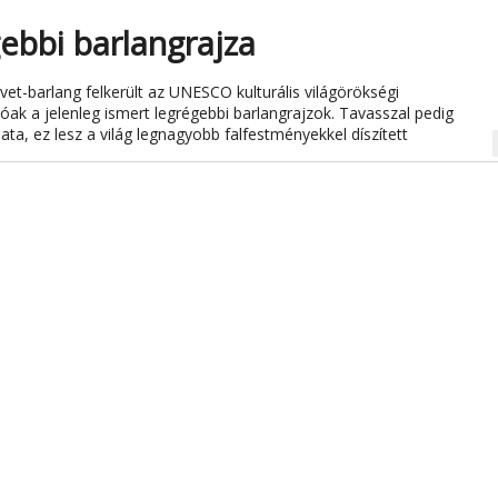
gebbi barlangrajza
et-barlang felkerült az UNESCO kulturális világörökségi
hatóak a jelenleg ismert legrégebbi barlangrajzok. Tavasszal pedig
ta, ez lesz a világ legnagyobb falfestményekkel díszített
na