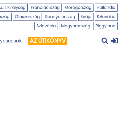
ült Királyság
Franciaország
Görögország
Hollandia
szág
Olaszország
Spanyolország
Svájc
Szlovákia
Szlovénia
Magyarország
Piggyland
AZ ÚTIKÖNYV
ycsúcsok