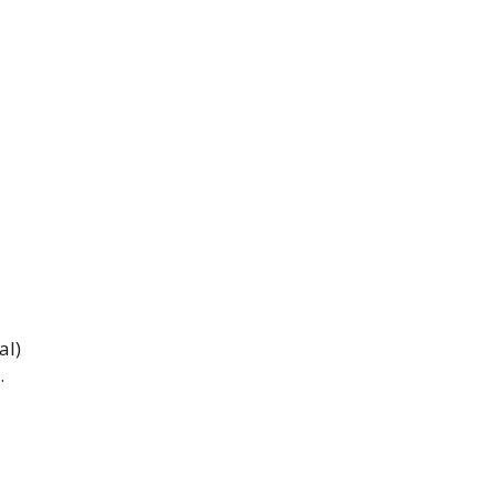
al)
.