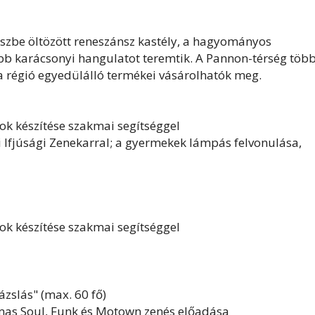
díszbe öltözött reneszánsz kastély, a hagyományos
bb karácsonyi hangulatot teremtik. A Pannon-térség töb
 a régió egyedülálló termékei vásárolhatók meg.
k készítése szakmai segítséggel
júsági Zenekarral; a gyermekek lámpás felvonulása,
k készítése szakmai segítséggel
zslás" (max. 60 fő)
mas Soul, Funk és Motown zenés előadása