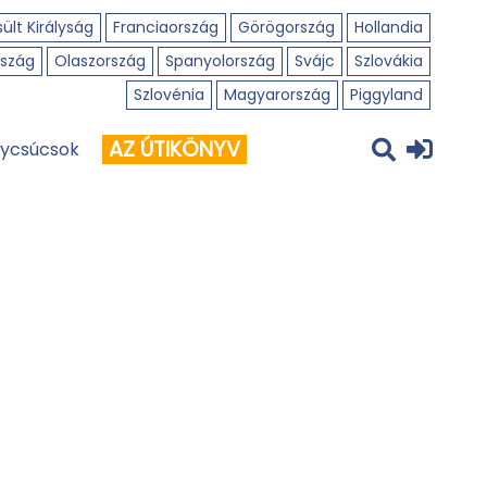
ült Királyság
Franciaország
Görögország
Hollandia
szág
Olaszország
Spanyolország
Svájc
Szlovákia
Szlovénia
Magyarország
Piggyland
AZ ÚTIKÖNYV
ycsúcsok