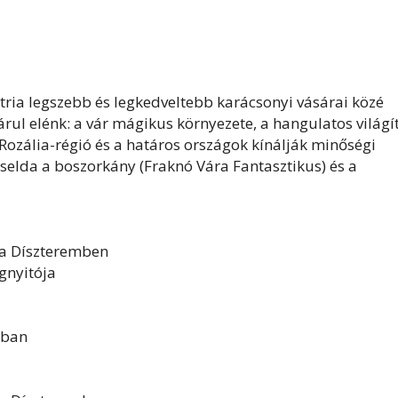
tria legszebb és legkedveltebb karácsonyi vásárai közé
árul elénk: a vár mágikus környezete, a hangulatos világí
 Rozália-régió és a határos országok kínálják minőségi
selda a boszorkány (Fraknó Vára Fantasztikus) és a
 Díszteremben
nyitója
ában