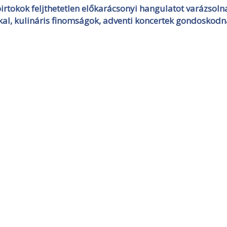
rtokok feljthetetlen előkarácsonyi hangulatot varázsoln
kal, kulináris finomságok, adventi koncertek gondoskod