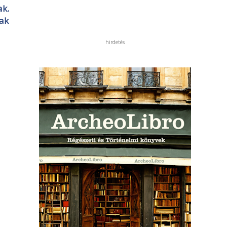
ak.
nak
hirdetés