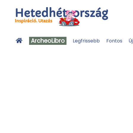
ArcheoLibro
Legfrissebb
Fontos
Ú