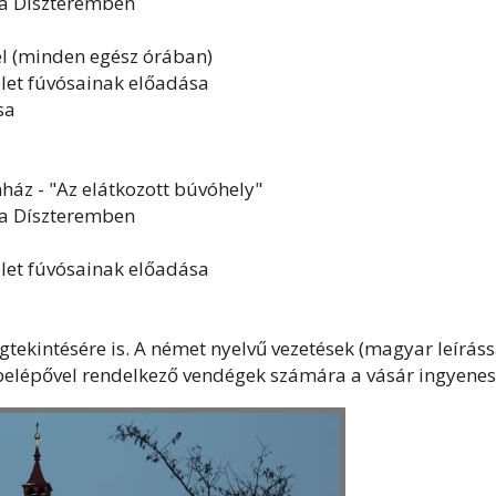
 Díszteremben
 (minden egész órában)
let fúvósainak előadása
sa
ház - "Az elátkozott búvóhely"
 Díszteremben
let fúvósainak előadása
gtekintésére is. A német nyelvű vezetések (magyar leíráss
belépővel rendelkező vendégek számára a vásár ingyenes