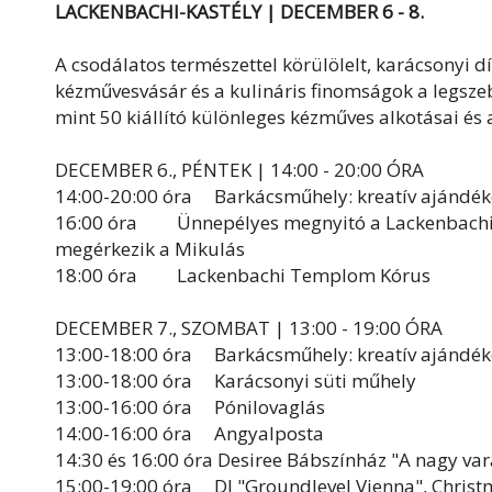
LACKENBACHI-KASTÉLY | DECEMBER 6 - 8.
A csodálatos természettel körülölelt, karácsonyi 
kézművesvásár és a kulináris finomságok a legsze
mint 50 kiállító különleges kézműves alkotásai és
DECEMBER 6., PÉNTEK | 14:00 - 20:00 ÓRA
14:00-20:00 óra Barkácsműhely: kreatív ajándéko
16:00 óra Ünnepélyes megnyitó a Lackenbachi If
megérkezik a Mikulás
18:00 óra Lackenbachi Templom Kórus
DECEMBER 7., SZOMBAT | 13:00 - 19:00 ÓRA
13:00-18:00 óra Barkácsműhely: kreatív ajándéko
13:00-18:00 óra Karácsonyi süti műhely
13:00-16:00 óra Pónilovaglás
14:00-16:00 óra Angyalposta
14:30 és 16:00 óra Desiree Bábszínház "A nagy vará
15:00-19:00 óra DJ "Groundlevel Vienna", Christ