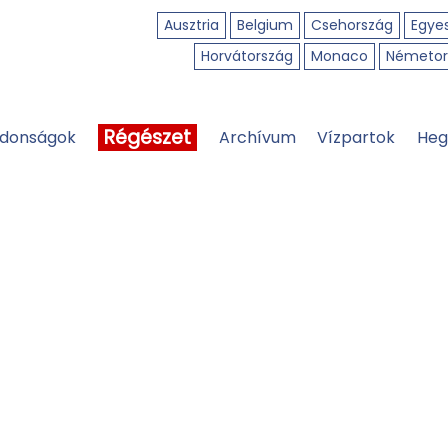
Ausztria
Belgium
Csehország
Egyes
Horvátország
Monaco
Németor
Régészet
jdonságok
Archívum
Vízpartok
Heg