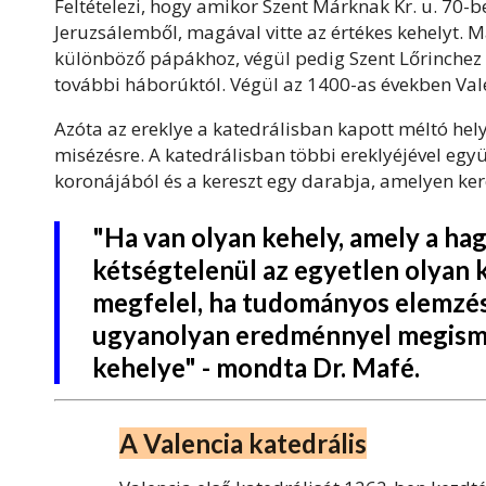
Feltételezi, hogy amikor Szent Márknak Kr. u. 70-b
Jeruzsálemből, magával vitte az értékes kehelyt. 
különböző pápákhoz, végül pedig Szent Lőrinchez 
további háborúktól. Végül az 1400-as években Vale
Azóta az ereklye a katedrálisban kapott méltó hely
misézésre. A katedrálisban többi ereklyéjével együt
koronájából és a kereszt egy darabja, amelyen kere
"Ha van olyan kehely, amely a ha
kétségtelenül az egyetlen olyan
megfelel, ha tudományos elemzésn
ugyanolyan eredménnyel megismét
kehelye" - mondta Dr. Mafé.
A Valencia katedrális