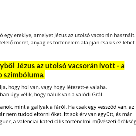
ó egy ereklye, amelyet Jézus az utolsó vacsorán használt.
lelő méret, anyag és történelem alapján csakis ez lehet
yből Jézus az utolsó vacsorán ivott - a
b szimbóluma.
ja, hogy hol van, vagy hogy létezett-e valaha.
an úgy vélik, hogy náluk van a valódi Grál.
ok, mint a gallyak a fáról. Ha csak egy vessződ van, az
ár nem tudod eltörni őket. Itt sok érv van együtt, és már
uer, a valenciai katedrális történelmi-művészeti örökség