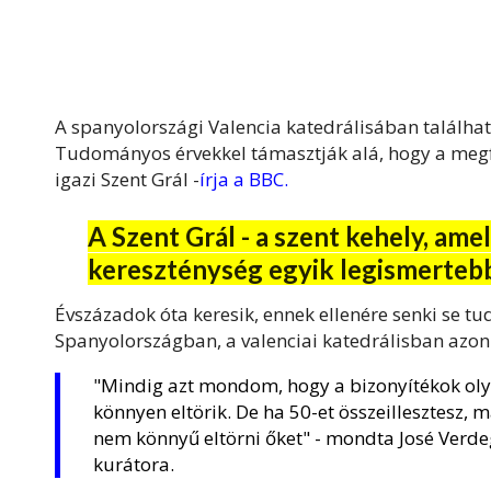
A spanyolországi Valencia katedrálisában találhat
Tudományos érvekkel támasztják alá, hogy a megfe
igazi Szent Grál -
írja a BBC
.
A Szent Grál - a szent kehely, amel
kereszténység egyik legismerteb
Évszázadok óta keresik, ennek ellenére senki se tud
Spanyolországban, a valenciai katedrálisban azonb
"Mindig azt mondom, hogy a bizonyítékok olyan
könnyen eltörik. De ha 50-et összeillesztesz, m
nem könnyű eltörni őket" - mondta José Verdeg
kurátora.