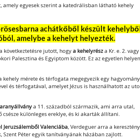
 amely egyesek szerint a katedrálisban látható kehely
vörösesbarna achátkőből készült kehelybő
óból, amelybe a kehelyt helyezték.
 következtetésre jutott, hogy
a kehelyrész
a Kr. e. 2. vagy
ókori Palesztina és Egyiptom között. Ez az egyetlen helyen
t a kehely mérete és térfogata megegyezik egy hagyomán
vel és térfogatával, amelyet Jézus is használhatott az uto
 aranyállvány
a 11. századból származik, ami arra utal,
csésze különleges ereklye, és ki akarták állítani.
el Jeruzsálemből Valenciába
, Verdeguer arra a keresztény
k, Szent Péter egyik tanítványának házában zajlott.