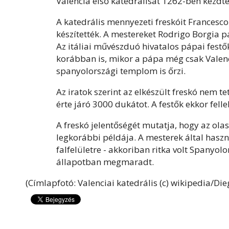
Valencia első katedrálisát 1262-ben kezdté
A katedrális mennyezeti freskóit Francesc
készítették. A mestereket Rodrigo Borgia p
Az itáliai művészduó hivatalos pápai festő
korábban is, mikor a pápa még csak Valenc
spanyolországi templom is őrzi.
Az iratok szerint az elkészült freskó nem te
érte járó 3000 dukátot. A festők ekkor fel
A freskó jelentőségét mutatja, hogy az ol
legkorábbi példája. A mesterek által haszn
falfelületre - akkoriban ritka volt Spanyolo
állapotban megmaradt.
(Címlapfotó: Valenciai katedrális (c) wikipedia/Die