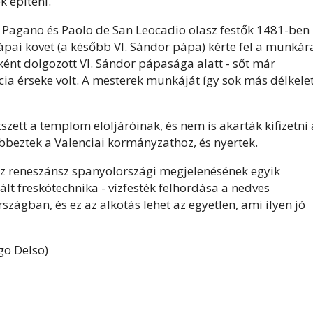
k építeni.
o Pagano és Paolo de San Leocadio olasz festők 1481-ben
ápai követ (a később VI. Sándor pápa) kérte fel a munkár
ként dolgozott VI. Sándor pápasága alatt - sőt már
ia érseke volt. A mesterek munkáját így sok más délkelet
tszett a templom elöljáróinak, és nem is akarták kifizetni 
lebbeztek a Valenciai kormányzathoz, és nyertek.
asz reneszánsz spanyolországi megjelenésének egyik
ált freskótechnika - vízfesték felhordása a nedves
rszágban, és ez az alkotás lehet az egyetlen, ami ilyen jó
go Delso)