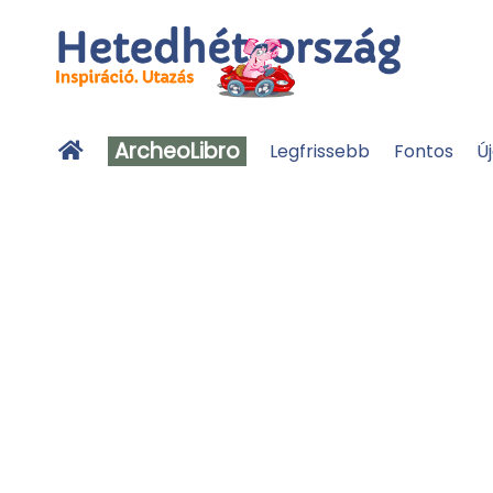
ArcheoLibro
Legfrissebb
Fontos
Ú