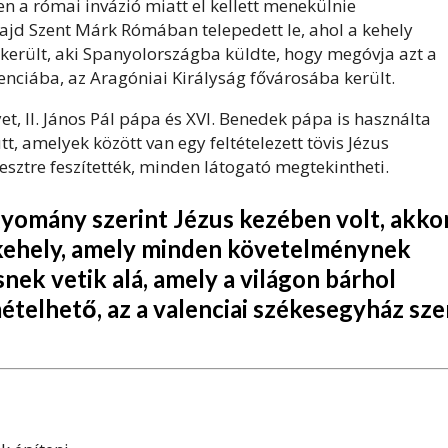
en a római invázió miatt el kellett menekülnie
Majd Szent Márk Rómában telepedett le, ahol a kehely
került, aki Spanyolországba küldte, hogy megóvja azt a
nciába, az Aragóniai Királyság fővárosába került.
et, II. János Pál pápa és XVI. Benedek pápa is használta
t, amelyek között van egy feltételezett tövis Jézus
sztre feszítették, minden látogató megtekintheti.
gyomány szerint Jézus kezében volt, akko
 kehely, amely minden követelménynek
ek vetik alá, amely a világon bárhol
elhető, az a valenciai székesegyház sze