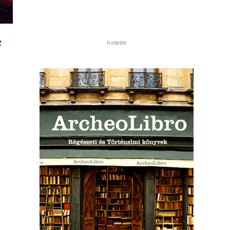
z
hirdetés