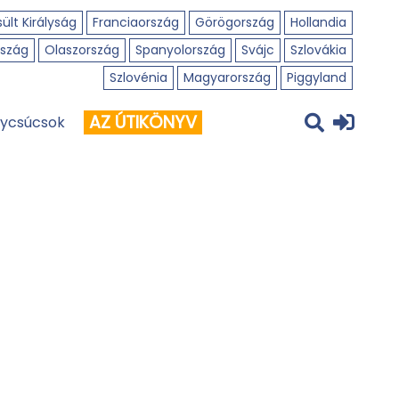
ült Királyság
Franciaország
Görögország
Hollandia
szág
Olaszország
Spanyolország
Svájc
Szlovákia
Szlovénia
Magyarország
Piggyland
AZ ÚTIKÖNYV
ycsúcsok