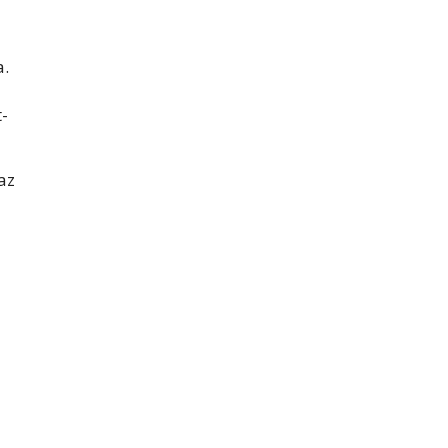
a.
-
az