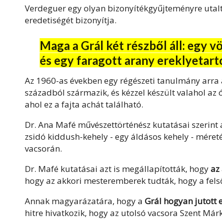
Verdeguer egy olyan bizonyítékgyűjteményre utalt,
eredetiségét bizonyítja.
Maga a Grál két részből áll: egy 
és egy faragott arany ereklyetart
Az 1960-as években egy régészeti tanulmány arra a
századból származik, és kézzel készült valahol az 
ahol ez a fajta achát található.
Dr. Ana Mafé művészettörténész kutatásai szerin
zsidó kiddush-kehely - egy áldásos kehely - méreté
vacsorán.
Dr. Mafé kutatásai azt is megállapították, hogy
az
hogy az akkori mesteremberek tudták, hogy a felső 
Annak magyarázatára, hogy a
Grál hogyan jutott 
hitre hivatkozik, hogy az utolsó vacsora Szent Már