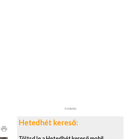
hirdetés
Hetedhét kereső:
print
Töltsd le a Hetedhét kereső mobil