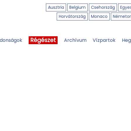
Ausztria
Belgium
Csehország
Egyes
Horvátország
Monaco
Németor
Régészet
jdonságok
Archívum
Vízpartok
Heg