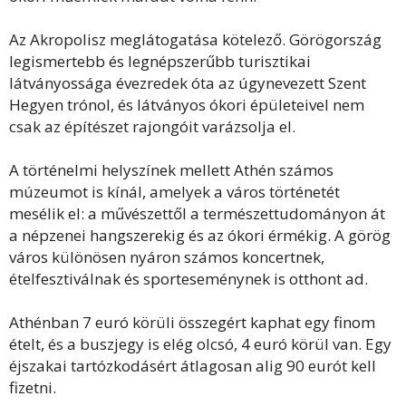
Az Akropolisz meglátogatása kötelező. Görögország
legismertebb és legnépszerűbb turisztikai
látványossága évezredek óta az úgynevezett Szent
Hegyen trónol, és látványos ókori épületeivel nem
csak az építészet rajongóit varázsolja el.
A történelmi helyszínek mellett Athén számos
múzeumot is kínál, amelyek a város történetét
mesélik el: a művészettől a természettudományon át
a népzenei hangszerekig és az ókori érmékig. A görög
város különösen nyáron számos koncertnek,
ételfesztiválnak és sporteseménynek is otthont ad.
Athénban 7 euró körüli összegért kaphat egy finom
ételt, és a buszjegy is elég olcsó, 4 euró körül van. Egy
éjszakai tartózkodásért átlagosan alig 90 eurót kell
fizetni.