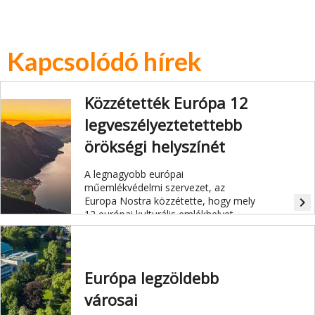
Kapcsolódó hírek
Közzétették Európa 12
legveszélyeztetettebb
örökségi helyszínét
A legnagyobb európai
műemlékvédelmi szervezet, az
Europa Nostra közzétette, hogy mely
navigate_next
12 európai kulturális emlékhelyet
fenyegeti leginkább a pusztulás.
Európa legzöldebb
városai