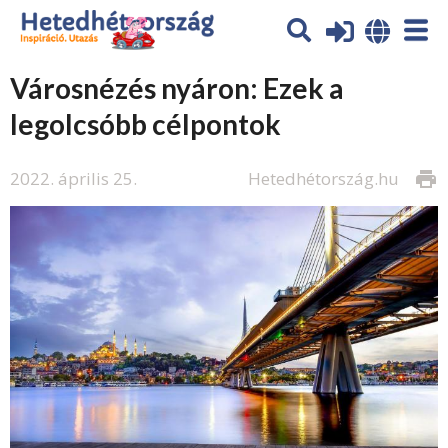
Városnézés nyáron: Ezek a
legolcsóbb célpontok
2022. április 25.
Hetedhétország.hu
print