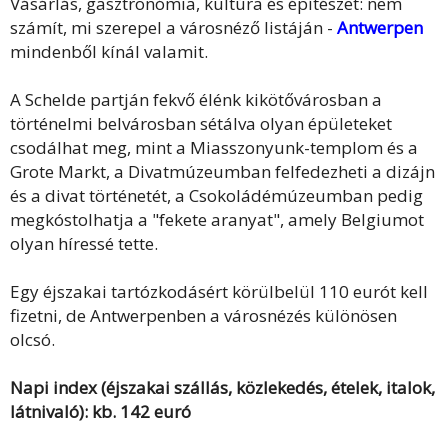
Vásárlás, gasztronómia, kultúra és építészet: nem
számít, mi szerepel a városnéző listáján -
Antwerpen
mindenből kínál valamit.
A Schelde partján fekvő élénk kikötővárosban a
történelmi belvárosban sétálva olyan épületeket
csodálhat meg, mint a Miasszonyunk-templom és a
Grote Markt, a Divatmúzeumban felfedezheti a dizájn
és a divat történetét, a Csokoládémúzeumban pedig
megkóstolhatja a "fekete aranyat", amely Belgiumot
olyan híressé tette.
Egy éjszakai tartózkodásért körülbelül 110 eurót kell
fizetni, de Antwerpenben a városnézés különösen
olcsó.
Napi index (éjszakai szállás, közlekedés, ételek, italok,
látnivaló): kb. 142 euró