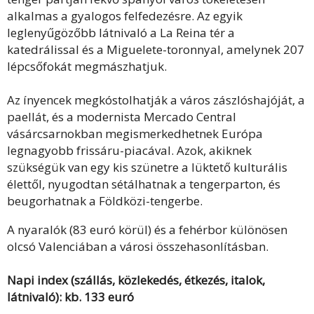
alkalmas a gyalogos felfedezésre. Az egyik
leglenyűgözőbb látnivaló a La Reina tér a
katedrálissal és a Miguelete-toronnyal, amelynek 207
lépcsőfokát megmászhatjuk.
Az ínyencek megkóstolhatják a város zászlóshajóját, a
paellát, és a modernista Mercado Central
vásárcsarnokban megismerkedhetnek Európa
legnagyobb frissáru-piacával. Azok, akiknek
szükségük van egy kis szünetre a lüktető kulturális
élettől, nyugodtan sétálhatnak a tengerparton, és
beugorhatnak a Földközi-tengerbe.
A nyaralók (83 euró körül) és a fehérbor különösen
olcsó Valenciában a városi összehasonlításban.
Napi index (szállás, közlekedés, étkezés, italok,
látnivaló): kb. 133 euró