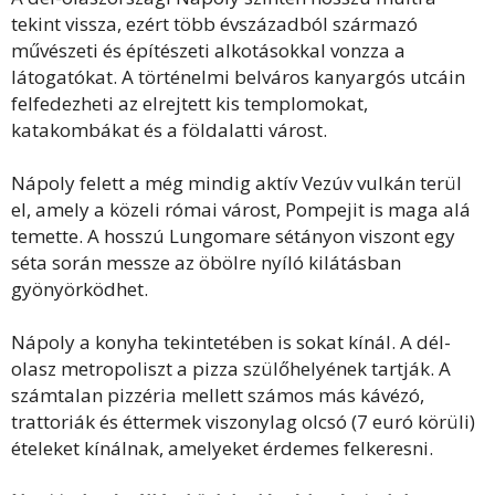
tekint vissza, ezért több évszázadból származó
művészeti és építészeti alkotásokkal vonzza a
látogatókat. A történelmi belváros kanyargós utcáin
felfedezheti az elrejtett kis templomokat,
katakombákat és a földalatti várost.
Nápoly felett a még mindig aktív Vezúv vulkán terül
el, amely a közeli római várost, Pompejit is maga alá
temette. A hosszú Lungomare sétányon viszont egy
séta során messze az öbölre nyíló kilátásban
gyönyörködhet.
Nápoly a konyha tekintetében is sokat kínál. A dél-
olasz metropoliszt a pizza szülőhelyének tartják. A
számtalan pizzéria mellett számos más kávézó,
trattoriák és éttermek viszonylag olcsó (7 euró körüli)
ételeket kínálnak, amelyeket érdemes felkeresni.