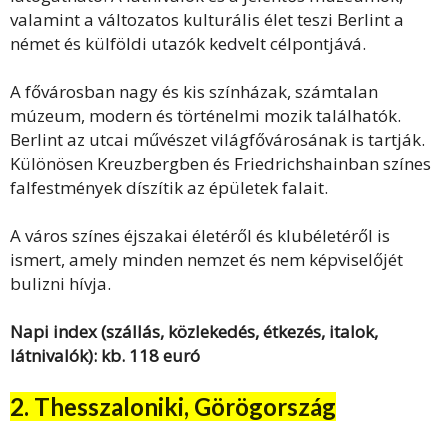
valamint a változatos kulturális élet teszi Berlint a
német és külföldi utazók kedvelt célpontjává.
A fővárosban nagy és kis színházak, számtalan
múzeum, modern és történelmi mozik találhatók.
Berlint az utcai művészet világfővárosának is tartják.
Különösen Kreuzbergben és Friedrichshainban színes
falfestmények díszítik az épületek falait.
A város színes éjszakai életéről és klubéletéről is
ismert, amely minden nemzet és nem képviselőjét
bulizni hívja.
Napi index (szállás, közlekedés, étkezés, italok,
látnivalók): kb. 118 euró
2. Thesszaloniki, Görögország