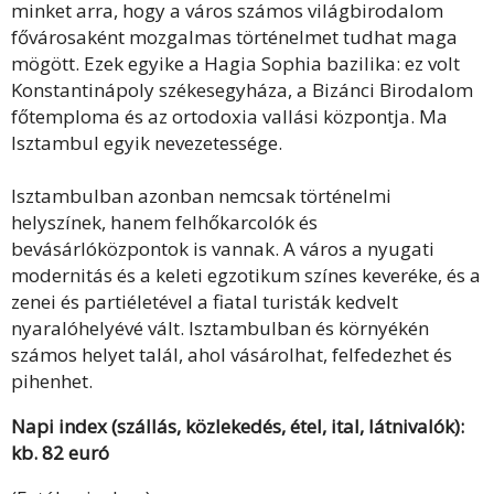
minket arra, hogy a város számos világbirodalom
fővárosaként mozgalmas történelmet tudhat maga
mögött. Ezek egyike a Hagia Sophia bazilika: ez volt
Konstantinápoly székesegyháza, a Bizánci Birodalom
főtemploma és az ortodoxia vallási központja. Ma
Isztambul egyik nevezetessége.
Isztambulban azonban nemcsak történelmi
helyszínek, hanem felhőkarcolók és
bevásárlóközpontok is vannak. A város a nyugati
modernitás és a keleti egzotikum színes keveréke, és a
zenei és partiéletével a fiatal turisták kedvelt
nyaralóhelyévé vált. Isztambulban és környékén
számos helyet talál, ahol vásárolhat, felfedezhet és
pihenhet.
Napi index (szállás, közlekedés, étel, ital, látnivalók):
kb. 82 euró