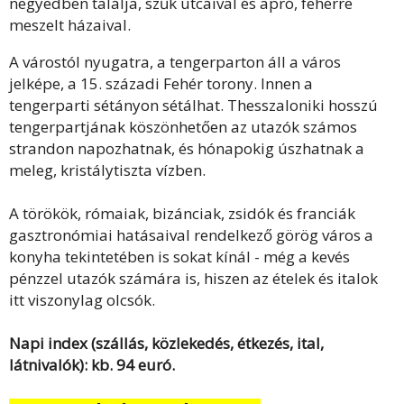
negyedben találja, szűk utcáival és apró, fehérre
meszelt házaival.
A várostól nyugatra, a tengerparton áll a város
jelképe, a 15. századi Fehér torony. Innen a
tengerparti sétányon sétálhat. Thesszaloniki hosszú
tengerpartjának köszönhetően az utazók számos
strandon napozhatnak, és hónapokig úszhatnak a
meleg, kristálytiszta vízben.
A törökök, rómaiak, bizánciak, zsidók és franciák
gasztronómiai hatásaival rendelkező görög város a
konyha tekintetében is sokat kínál - még a kevés
pénzzel utazók számára is, hiszen az ételek és italok
itt viszonylag olcsók.
Napi index (szállás, közlekedés, étkezés, ital,
látnivalók): kb. 94 euró.