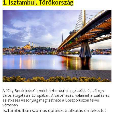
1. Isztambul, Törökország
A "City Break Index" szerint Isztambul a legolcsóbb úti cél egy
városlátogatásra Európában. A városnézés, valamint a szállás és
az étkezés viszonylag megfizethető a Boszporuszon fekvő
városban.
Isztambulban számos építészeti alkotás emlékeztet