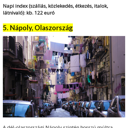
Napi index (szállás, közlekedés, étkezés, italok,
látnivaló): kb. 122 euró
5. Nápoly, Olaszország
A dél-olaszországi Nápoly szintén hosszú múltra