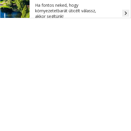
Ha fontos neked, hogy
környezetetbarát úticélt válassz,
navigate_next
akkor segítünk!