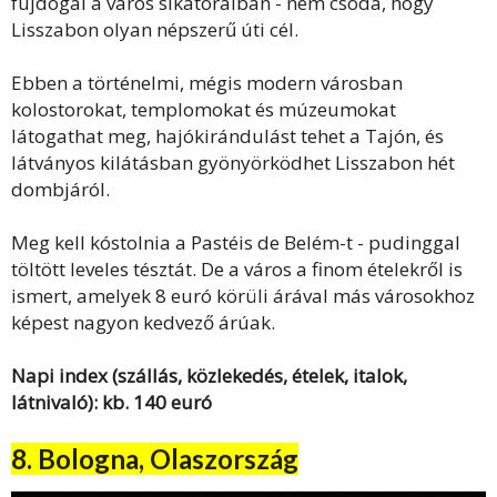
fújdogál a város sikátoraiban - nem csoda, hogy
Lisszabon olyan népszerű úti cél.
Ebben a történelmi, mégis modern városban
kolostorokat, templomokat és múzeumokat
látogathat meg, hajókirándulást tehet a Tajón, és
látványos kilátásban gyönyörködhet Lisszabon hét
dombjáról.
Meg kell kóstolnia a Pastéis de Belém-t - pudinggal
töltött leveles tésztát. De a város a finom ételekről is
ismert, amelyek 8 euró körüli árával más városokhoz
képest nagyon kedvező árúak.
Napi index (szállás, közlekedés, ételek, italok,
látnivaló): kb. 140 euró
8. Bologna, Olaszország