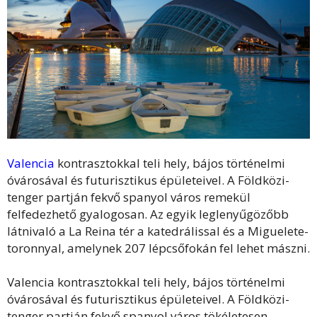
Valencia
kontrasztokkal teli hely, bájos történelmi
óvárosával és futurisztikus épületeivel. A Földközi-
tenger partján fekvő spanyol város remekül
felfedezhető gyalogosan. Az egyik leglenyűgözőbb
látnivaló a La Reina tér a katedrálissal és a Miguelete-
toronnyal, amelynek 207 lépcsőfokán fel lehet mászni.
Valencia kontrasztokkal teli hely, bájos történelmi
óvárosával és futurisztikus épületeivel. A Földközi-
tenger partján fekvő spanyol város tökéletesen