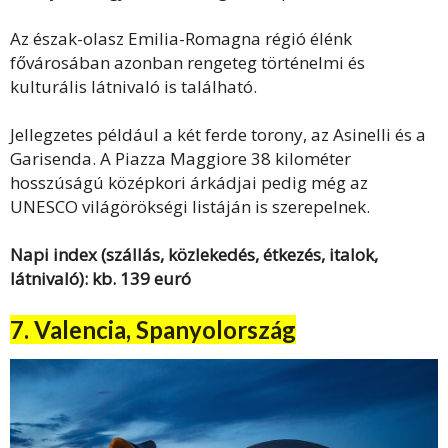
Az észak-olasz Emilia-Romagna régió élénk
fővárosában azonban rengeteg történelmi és
kulturális látnivaló is található.
Jellegzetes például a két ferde torony, az Asinelli és a
Garisenda. A Piazza Maggiore 38 kilométer
hosszúságú középkori árkádjai pedig még az
UNESCO világörökségi listáján is szerepelnek.
Napi index (szállás, közlekedés, étkezés, italok,
látnivaló): kb. 139 euró
7. Valencia, Spanyolország