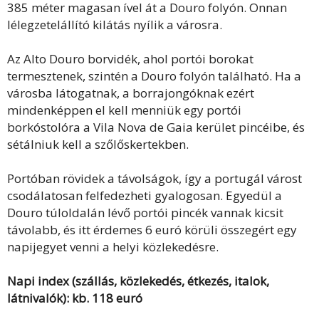
385 méter magasan ível át a Douro folyón. Onnan
lélegzetelállító kilátás nyílik a városra.
Az Alto Douro borvidék, ahol portói borokat
termesztenek, szintén a Douro folyón található. Ha a
városba látogatnak, a borrajongóknak ezért
mindenképpen el kell menniük egy portói
borkóstolóra a Vila Nova de Gaia kerület pincéibe, és
sétálniuk kell a szőlőskertekben.
Portóban rövidek a távolságok, így a portugál várost
csodálatosan felfedezheti gyalogosan. Egyedül a
Douro túloldalán lévő portói pincék vannak kicsit
távolabb, és itt érdemes 6 euró körüli összegért egy
napijegyet venni a helyi közlekedésre.
Napi index (szállás, közlekedés, étkezés, italok,
látnivalók): kb. 118 euró