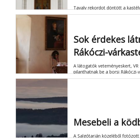
Tavaly rekordot döntött a kastél
Sok érdekes látn
Rákóczi-várkast
A látogatók veteményeskert, VR 
pilanthatnak be a borsi Rákóczi-
Mesebeli a köd
A Salgótarján közeléből fotózott 