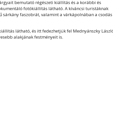
yait bemutató régészeti kiállítás és a korábbi és
mentáló fotókiállítás látható. A kíváncsi turistáknak
 sárkány faszobrát, valamint a várkápolnában a csodás
iállítás látható, és itt fedezhetjük fel Mednyánszky Lászl
yesebb alakjának festményeit is.