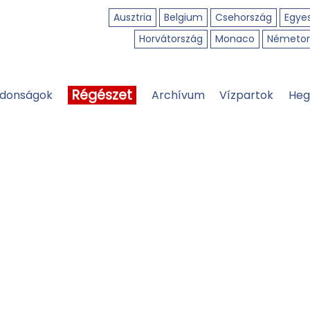
Ausztria
Belgium
Csehország
Egyes
Horvátország
Monaco
Németor
Régészet
jdonságok
Archívum
Vízpartok
Heg