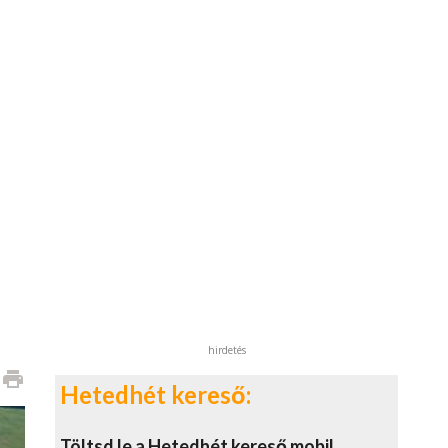
hirdetés
print
Hetedhét kereső:
Töltsd le a Hetedhét kereső mobil