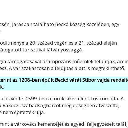
ncséni járásban található Beckó község közelében, egy
.
dítménye a 20. század végén és a 21. század elején
 látogatott turisztikai látványossággá.
gia támogatásával az impozáns műemlék felújítják, ami
esz. A vár szakaszosan a felújítás alatt is megtekinthető.
erint az 1208-ban épült Beckó várát Stíbor vajda rendelt
k.
al is védte. 1599-ben a török sikertelenül ostromolta. A
r a Rákóczi-szabadságharcot még épségben átvészelte,
 nem építették újjá.
int a várkovács kemencéjét és egyedi feljegyzéseit találj