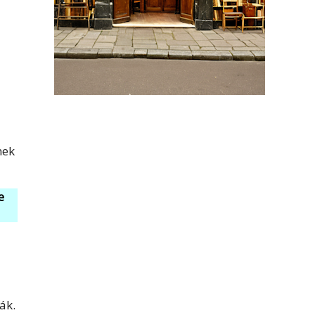
nek
e
ák.