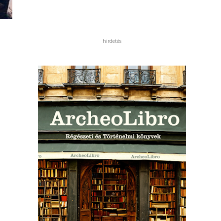
hirdetés