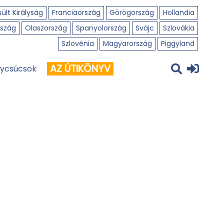
ült Királyság
Franciaország
Görögország
Hollandia
szág
Olaszország
Spanyolország
Svájc
Szlovákia
Szlovénia
Magyarország
Piggyland
AZ ÚTIKÖNYV
ycsúcsok