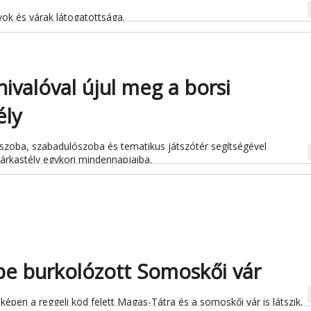
na
yok és várak látogatottsága.
ivalóval újul meg a borsi
ély
szoba, szabadulószoba és tematikus játszótér segítségével
na
várkastély egykori mindennapjaiba.
be burkolózott Somoskői vár
na
képen a reggeli köd felett Magas-Tátra és a somoskői vár is látszik.