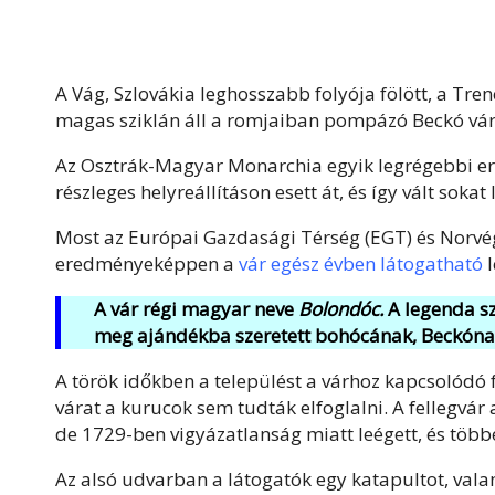
A Vág, Szlovákia leghosszabb folyója fölött, a Tre
magas sziklán áll a romjaiban pompázó Beckó vár
Az Osztrák-Magyar Monarchia egyik legrégebbi erő
részleges helyreállításon esett át, és így vált sokat
Most az Európai Gazdasági Térség (EGT) és Norvé
eredményeképpen a
vár egész évben látogatható
l
A vár régi magyar neve
Bolondóc.
A legenda sz
meg ajándékba szeretett bohócának, Beckóna
A török időkben a települést a várhoz kapcsolódó f
várat a kurucok sem tudták elfoglalni. A fellegvá
de 1729-ben vigyázatlanság miatt leégett, és többé
Az alsó udvarban a látogatók egy katapultot, valam