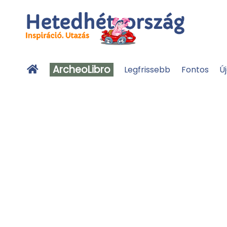
ArcheoLibro
Legfrissebb
Fontos
Ú