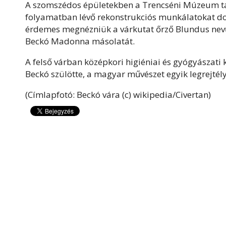
A szomszédos épületekben a Trencséni Múzeum tárg
folyamatban lévő rekonstrukciós munkálatokat doku
érdemes megnézniük a várkutat őrző Blundus nevű
Beckó Madonna másolatát.
A felső várban középkori higiéniai és gyógyászati k
Beckó szülötte, a magyar művészet egyik legrejtél
(Címlapfotó: Beckó vára (c) wikipedia/Civertan)