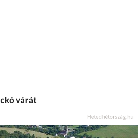
eckó várát
Hetedhétország.hu