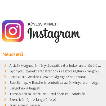
Népszerű
A cicák világnapján fényképeztük ezt a bokor alatt hűsölő cicát Kisorosziban
Gyönyörű gyerekbarát strandok Olaszországban - megmutatjuk a 15 legjobbat
Ferragosto: Amikor Olaszország egész nap nyaral
Bastille nap: A Bastille lerombolása az önkényuralom végét jelentette
Lángolnak a hegyek
Tombolnak az erdőtüzek Szicíliában és Szardínián
Szent Iván-éj – A lángoló folyó
Graz adventi vásárai