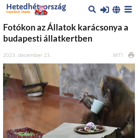
Fotókon az Állatok karácsonya a
budapesti állatkertben
2023. december 23.
MTI
print