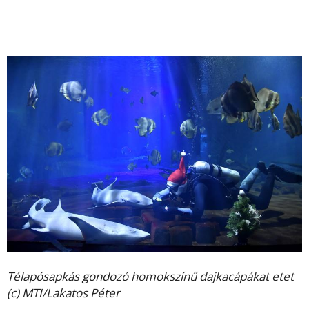
Télapósapkás gondozó homokszínű dajkacápákat etet
(c) MTI/Lakatos Péter