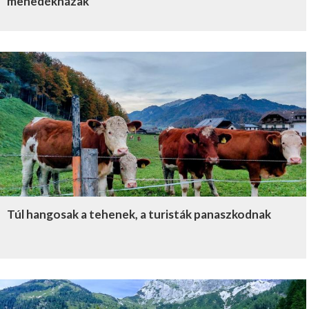
menedékházak
Túl hangosak a tehenek, a turisták panaszkodnak