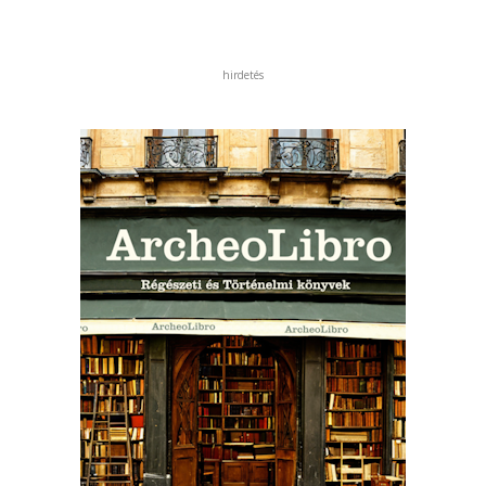
hirdetés