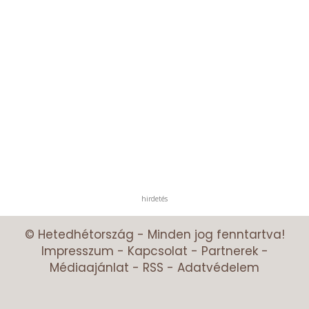
hirdetés
© Hetedhétország - Minden jog fenntartva!
Impresszum
-
Kapcsolat
-
Partnerek
-
Médiaajánlat
-
RSS
-
Adatvédelem