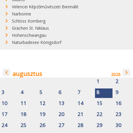
Velencei Képzőművészeti Biennálé
Narbonne
Schloss Kornberg
Grächen St. Niklaus
Hohenschwangau
Naturbadesee Königsdorf
navigate_before
navigate_next
augusztus
2026
1
2
3
4
5
6
7
8
9
10
11
12
13
14
15
16
17
18
19
20
21
22
23
24
25
26
27
28
29
30