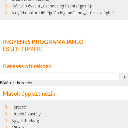
Már 200 éves a „Csendes éj! Szentséges éj!”
A nyári napforduló éjjelén legendás hegyi tüzek világítják meg Zugspitzét
INGYENES PROGRAMAJÁNLÓ
ÉS ÚTI TIPPEK!
Keresés a hírekben
navigate_next
Bővített keresés
Mások épp ezt nézik
Fertő tó
Hluboká kastély
Aggitis-barlang
Milánó