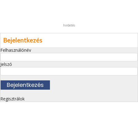
hirdetés
Bejelentkezés
Felhasználónév
Jelszó
Regisztrálok