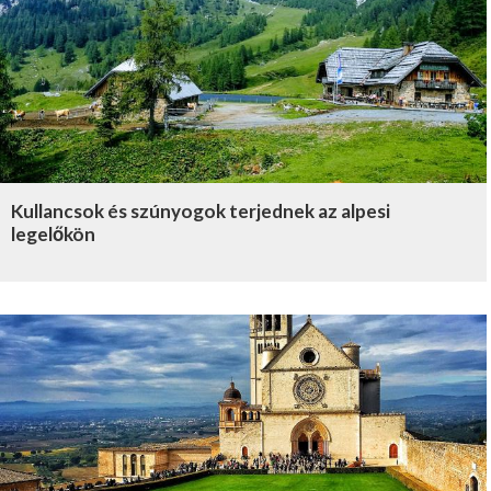
Kullancsok és szúnyogok terjednek az alpesi
legelőkön