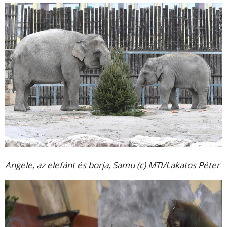
Angele, az elefánt és borja, Samu (c) MTI/Lakatos Péter