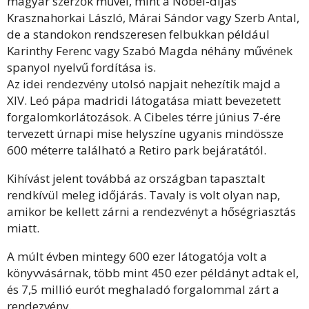
magyar szerzők művei, mint a Nobel-díjas
Krasznahorkai László, Márai Sándor vagy Szerb Antal,
de a standokon rendszeresen felbukkan például
Karinthy Ferenc vagy Szabó Magda néhány művének
spanyol nyelvű fordítása is.
Az idei rendezvény utolsó napjait nehezítik majd a
XIV. Leó pápa madridi látogatása miatt bevezetett
forgalomkorlátozások. A Cibeles térre június 7-ére
tervezett úrnapi mise helyszíne ugyanis mindössze
600 méterre található a Retiro park bejáratától.
Kihívást jelent továbbá az országban tapasztalt
rendkívül meleg időjárás. Tavaly is volt olyan nap,
amikor be kellett zárni a rendezvényt a hőségriasztás
miatt.
A múlt évben mintegy 600 ezer látogatója volt a
könyvvásárnak, több mint 450 ezer példányt adtak el,
és 7,5 millió eurót meghaladó forgalommal zárt a
rendezvény.