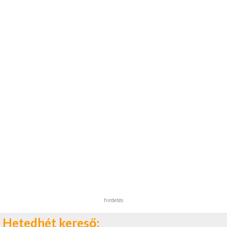
hirdetés
Hetedhét kereső: