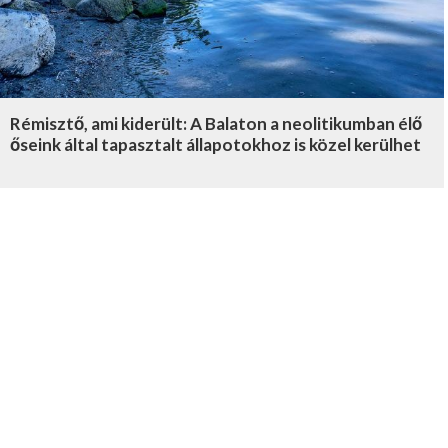
Rémisztő, ami kiderült: A Balaton a neolitikumban élő
őseink által tapasztalt állapotokhoz is közel kerülhet