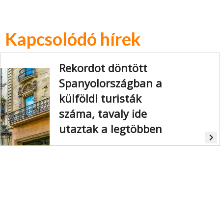
Kapcsolódó hírek
Rekordot döntött
Spanyolországban a
külföldi turisták
száma, tavaly ide
utaztak a legtöbben
navigate_next
96,7 millió külföldi turista utazott az
országba.