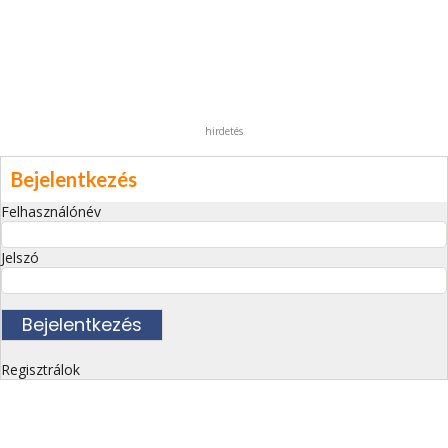
hirdetés
Bejelentkezés
Felhasználónév
Jelszó
Regisztrálok