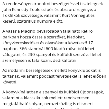
A rendezvényen irodalmi beszélgetéssel tisztelegnek
John Kennedy Toole csípős és abszurd regénye, a
Tökfilkók szövetsége, valamint Kurt Vonnegut és
keserű, szatírikus humora előtt.
A vásár a Madrid bevárosában található Retiro
parkban hozza össze a szerzőket, kiadókat,
könyvkereskedőket és olvasókat a következő 17
napban. 366 standnál 600 kiadó műveiből lehet
válogatni, és 230 spanyol és külföldi szerzővel lehet
személyesen is találkozni, dedikáltatni.
Az irodalmi beszélgetések mellett könyvklubokat is
tartanak, valamint podcast felvételeket is lehet élőben
követni.
A könyvkínálatban a spanyol és külföldi újdonságok,
valamint a klasszikusok mellett rendszeresen
megtalálhatók olyan, nemzetközileg is elismert