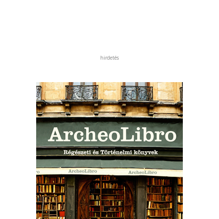
hirdetés