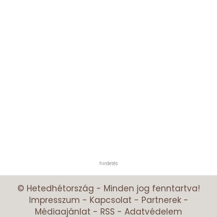
hirdetés
© Hetedhétország - Minden jog fenntartva!
Impresszum
-
Kapcsolat
-
Partnerek
-
Médiaajánlat
-
RSS
-
Adatvédelem