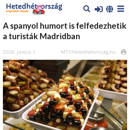
A spanyol humort is felfedezhetik
a turisták Madridban
2026. június 1.
MTI/Hetedhétország.hu
print