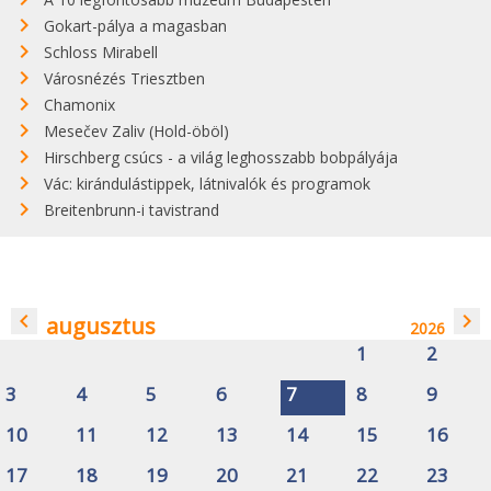
Gokart-pálya a magasban
Schloss Mirabell
Városnézés Triesztben
Chamonix
Mesečev Zaliv (Hold-öböl)
Hirschberg csúcs - a világ leghosszabb bobpályája
Vác: kirándulástippek, látnivalók és programok
Breitenbrunn-i tavistrand
navigate_before
navigate_next
augusztus
2026
1
2
3
4
5
6
7
8
9
10
11
12
13
14
15
16
17
18
19
20
21
22
23