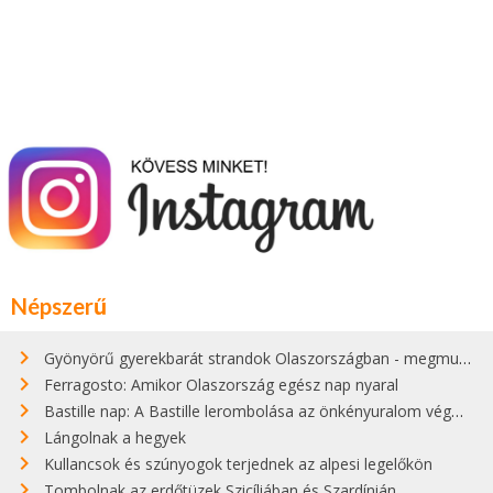
Népszerű
Gyönyörű gyerekbarát strandok Olaszországban - megmutatjuk a 15 legjobbat
Ferragosto: Amikor Olaszország egész nap nyaral
Bastille nap: A Bastille lerombolása az önkényuralom végét jelentette
Lángolnak a hegyek
Kullancsok és szúnyogok terjednek az alpesi legelőkön
Tombolnak az erdőtüzek Szicíliában és Szardínián