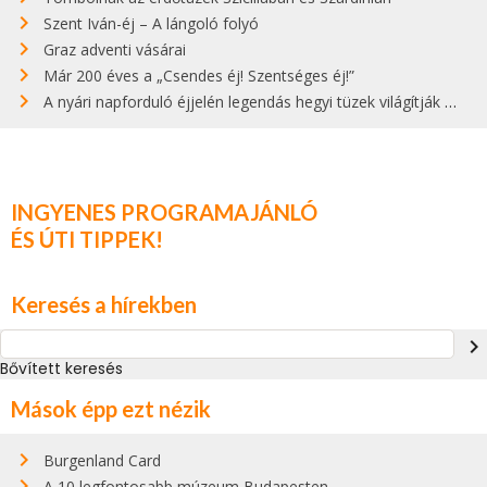
Szent Iván-éj – A lángoló folyó
Graz adventi vásárai
Már 200 éves a „Csendes éj! Szentséges éj!”
A nyári napforduló éjjelén legendás hegyi tüzek világítják meg Zugspitzét
INGYENES PROGRAMAJÁNLÓ
ÉS ÚTI TIPPEK!
Keresés a hírekben
navigate_next
Bővített keresés
Mások épp ezt nézik
Burgenland Card
A 10 legfontosabb múzeum Budapesten