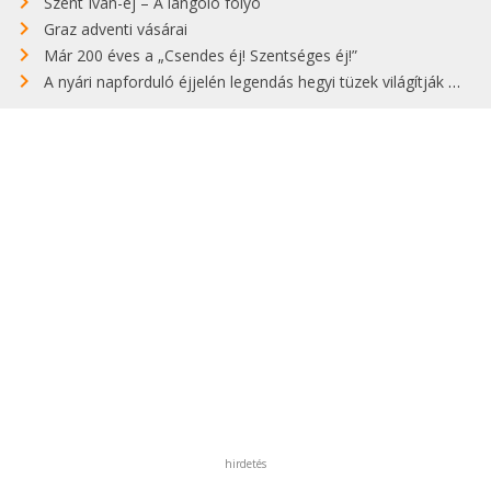
Szent Iván-éj – A lángoló folyó
Graz adventi vásárai
Már 200 éves a „Csendes éj! Szentséges éj!”
A nyári napforduló éjjelén legendás hegyi tüzek világítják meg Zugspitzét
hirdetés