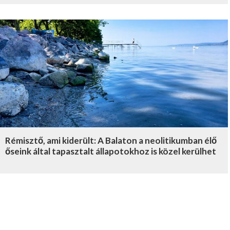
Rémisztő, ami kiderült: A Balaton a neolitikumban élő
őseink által tapasztalt állapotokhoz is közel kerülhet