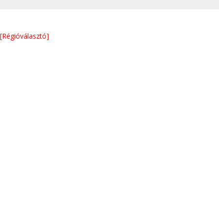
[Régióválasztó]