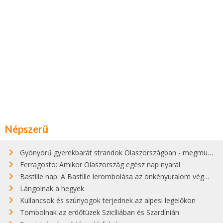
Népszerű
Gyönyörű gyerekbarát strandok Olaszországban - megmutatjuk a 15 legjobbat
Ferragosto: Amikor Olaszország egész nap nyaral
Bastille nap: A Bastille lerombolása az önkényuralom végét jelentette
Lángolnak a hegyek
Kullancsok és szúnyogok terjednek az alpesi legelőkön
Tombolnak az erdőtüzek Szicíliában és Szardínián