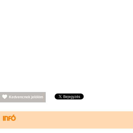
Kedvencnek jelölöm