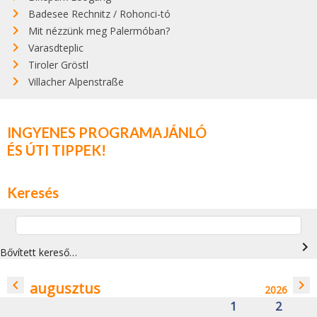
Badesee Rechnitz / Rohonci-tó
Mit nézzünk meg Palermóban?
Varasdteplic
Tiroler Gröstl
Villacher Alpenstraße
INGYENES PROGRAMAJÁNLÓ
ÉS ÚTI TIPPEK!
Keresés
navigate_next
Bővített kereső…
navigate_before
navigate_next
augusztus
2026
1
2