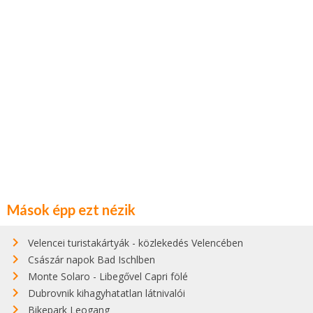
Mások épp ezt nézik
Velencei turistakártyák - közlekedés Velencében
Császár napok Bad Ischlben
Monte Solaro - Libegővel Capri fölé
Dubrovnik kihagyhatatlan látnivalói
Bikepark Leogang