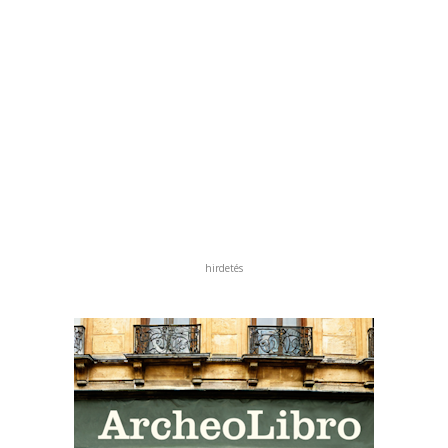
hirdetés