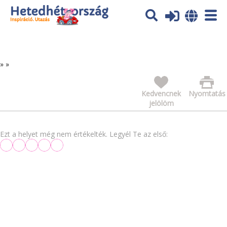
Az oldal sütiket (cookies) használ. További tájékoztatás itt:
Adatvédelmi tájékoztató
Ok
»
»
Kedvencnek
Nyomtatás
jelölöm
Ezt a helyet még nem értékelték. Legyél Te az első: