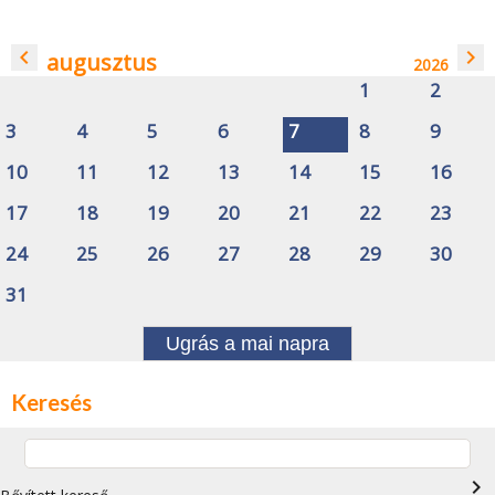
navigate_before
navigate_next
augusztus
2026
1
2
3
4
5
6
7
8
9
10
11
12
13
14
15
16
17
18
19
20
21
22
23
24
25
26
27
28
29
30
31
Ugrás a mai napra
Keresés
navigate_next