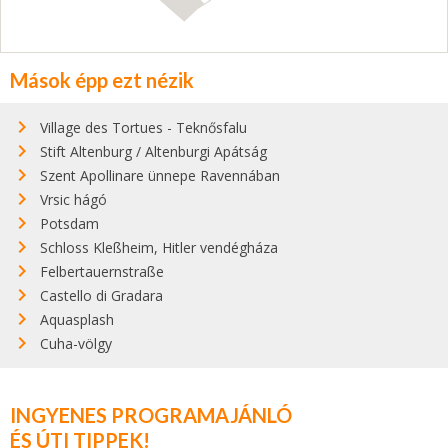
Mások épp ezt nézik
Village des Tortues - Teknősfalu
Stift Altenburg / Altenburgi Apátság
Szent Apollinare ünnepe Ravennában
Vrsic hágó
Potsdam
Schloss Kleßheim, Hitler vendégháza
Felbertauernstraße
Castello di Gradara
Aquasplash
Cuha-völgy
INGYENES PROGRAMAJÁNLÓ
ÉS ÚTI TIPPEK!