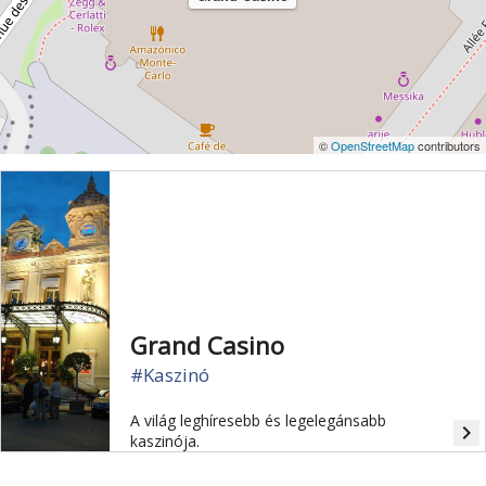
©
OpenStreetMap
contributors
Grand Casino
#Kaszinó
A világ leghíresebb és legelegánsabb
navigate_next
kaszinója.