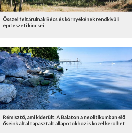
Ősszel feltárulnak Bécs és környékének rendkívüli
építészeti kincsei
Rémisztő, ami kiderült: A Balaton a neolitikumban élő
őseink által tapasztalt állapotokhoz is közel kerülhet