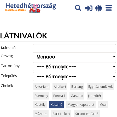
Az oldal sütiket (cookies) használ. További tájékoztatás itt:
Adatvédelmi tájékoztató
Ok
LÁTNIVALÓK
Kulcsszó
Ország
Tartomány
Település
Címkék
Akvárium
Állatkert
Barlang
Egyházi emlékek
Esemény
Forma 1
Gasztro
játszótér
Kastély
Kaszinó
Magyar kapcsolat
Mozi
Múzeum
Park és kert
Strand és fürdő