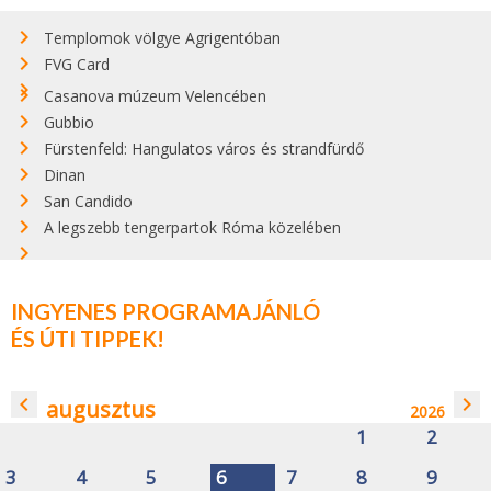
Templomok völgye Agrigentóban
FVG Card
Casanova múzeum Velencében
Gubbio
Fürstenfeld: Hangulatos város és strandfürdő
Dinan
San Candido
A legszebb tengerpartok Róma közelében
INGYENES PROGRAMAJÁNLÓ
ÉS ÚTI TIPPEK!
navigate_before
navigate_next
augusztus
2026
1
2
3
4
5
6
7
8
9