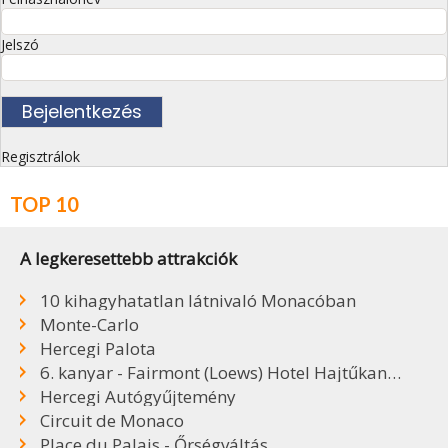
Jelszó
Regisztrálok
TOP 10
A legkeresettebb attrakciók
10 kihagyhatatlan látnivaló Monacóban
Monte-Carlo
Hercegi Palota
6. kanyar - Fairmont (Loews) Hotel Hajtűkanyar
Hercegi Autógyűjtemény
Circuit de Monaco
Place du Palais - Őrségváltás