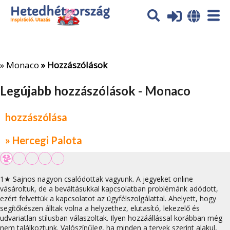
Az oldal sütiket (cookies) használ. További tájékoztatás itt:
Adatvédelmi tájékoztató
Ok
»
Monaco
» Hozzászólások
Legújabb hozzászólások - Monaco
hozzászólása
» Hercegi Palota
1★ Sajnos nagyon csalódottak vagyunk. A jegyeket online
vásároltuk, de a beváltásukkal kapcsolatban problémánk adódott,
ezért felvettük a kapcsolatot az ügyfélszolgálattal. Ahelyett, hogy
segítőkészen álltak volna a helyzethez, elutasító, lekezelő és
udvariatlan stílusban válaszoltak. Ilyen hozzáállással korábban még
nem találkoztunk. Valószínűleg, ha minden a tervek szerint alakul,