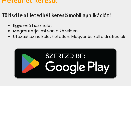
Hetedhét kereső:
Töltsd le a Hetedhét kereső mobil applikációt!
Egyszerű használat
Megmutatja, mi van a közelben
Utazáshoz nélkülözhetetlen: Magyar és külföldi úticélok