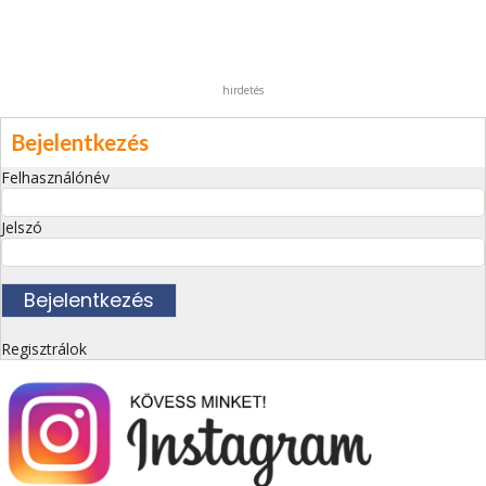
hirdetés
Bejelentkezés
Felhasználónév
Jelszó
Regisztrálok