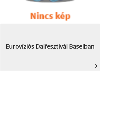
Eurovíziós Dalfesztivál Baselban
navigate_next