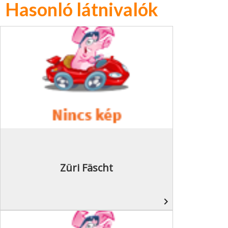
Hasonló látnivalók
Züri Fäscht
navigate_next