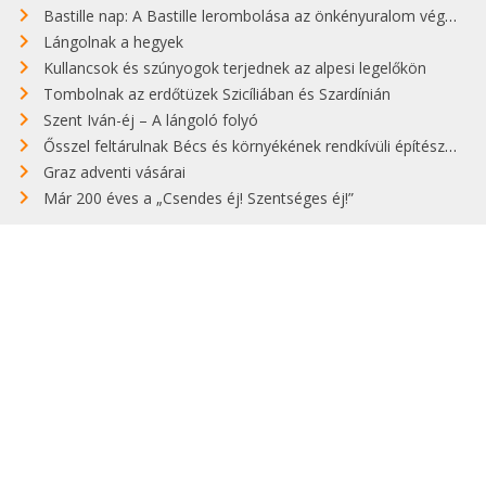
Bastille nap: A Bastille lerombolása az önkényuralom végét jelentette
Lángolnak a hegyek
Kullancsok és szúnyogok terjednek az alpesi legelőkön
Tombolnak az erdőtüzek Szicíliában és Szardínián
Szent Iván-éj – A lángoló folyó
Ősszel feltárulnak Bécs és környékének rendkívüli építészeti kincsei
Graz adventi vásárai
Már 200 éves a „Csendes éj! Szentséges éj!”