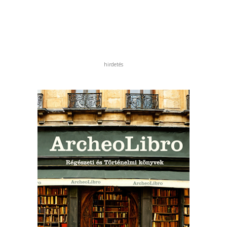
hirdetés