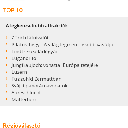
TOP 10
A legkeresettebb attrakciók
Zürich látnivalói
Pilatus-hegy - A világ legmeredekebb vasútja
Lindt Csokoládégyár
Luganói-tó
Jungfraujoch: vonattal Európa tetejére
Luzern
Függőhíd Zermattban
Svájci panorámavonatok
Aareschlucht
Matterhorn
Régióválasztó