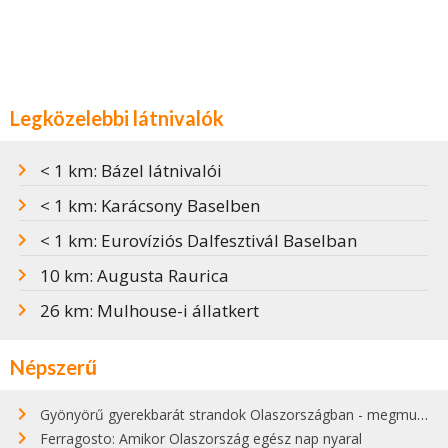
Legközelebbi látnivalók
< 1 km: Bázel látnivalói
< 1 km: Karácsony Baselben
< 1 km: Eurovíziós Dalfesztivál Baselban
10 km: Augusta Raurica
26 km: Mulhouse-i állatkert
Népszerű
Gyönyörű gyerekbarát strandok Olaszországban - megmutatjuk a 15 legjobbat
Ferragosto: Amikor Olaszország egész nap nyaral