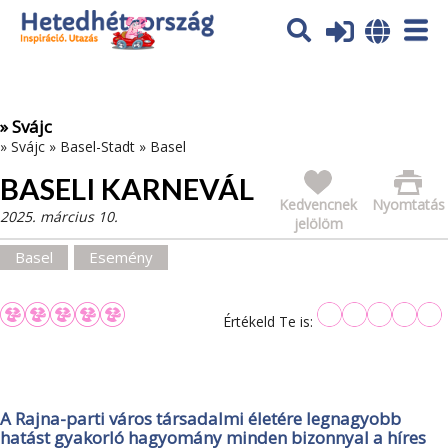
Az oldal sütiket (cookies) használ. További tájékoztatás itt:
Adatvédelmi tájékoztató
Ok
» Svájc
»
Svájc
»
Basel-Stadt
»
Basel
BASELI KARNEVÁL
Kedvencnek
Nyomtatás
2025. március 10.
jelölöm
Basel
Esemény
Értékeld Te is:
A Rajna-parti város társadalmi életére legnagyobb
hatást gyakorló hagyomány minden bizonnyal a híres