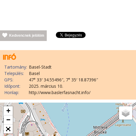
Kedvencnek jelölöm
Tartomány:
Basel-Stadt
Település:
Basel
GPS:
47° 33′ 34.55496″, 7° 35′ 18.87396″
Időpont:
2025. március 10.
Honlap:
http://www.baslerfasnacht.info/
+
−