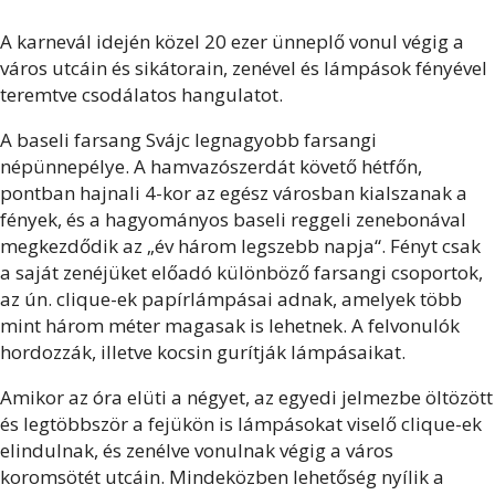
A karnevál idején közel 20 ezer ünneplő vonul végig a
város utcáin és sikátorain, zenével és lámpások fényével
teremtve csodálatos hangulatot.
A baseli farsang Svájc legnagyobb farsangi
népünnepélye. A hamvazószerdát követő hétfőn,
pontban hajnali 4-kor az egész városban kialszanak a
fények, és a hagyományos baseli reggeli zenebonával
megkezdődik az „év három legszebb napja“. Fényt csak
a saját zenéjüket előadó különböző farsangi csoportok,
az ún. clique-ek papírlámpásai adnak, amelyek több
mint három méter magasak is lehetnek. A felvonulók
hordozzák, illetve kocsin gurítják lámpásaikat.
Amikor az óra elüti a négyet, az egyedi jelmezbe öltözött
és legtöbbször a fejükön is lámpásokat viselő clique-ek
elindulnak, és zenélve vonulnak végig a város
koromsötét utcáin. Mindeközben lehetőség nyílik a