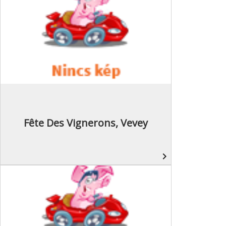
Fête Des Vignerons, Vevey
navigate_next