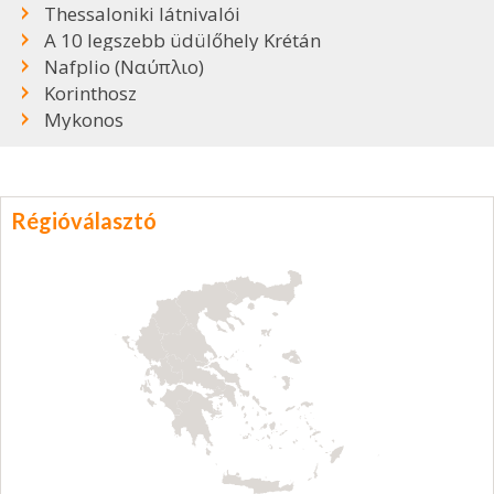
Thessaloniki látnivalói
A 10 legszebb üdülőhely Krétán
Nafplio (Ναύπλιο)
Korinthosz
Mykonos
Régióválasztó