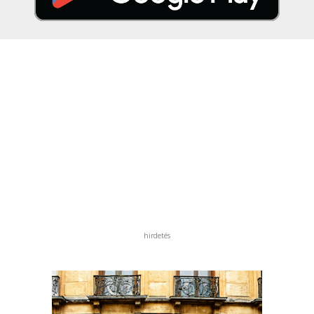
hirdetés