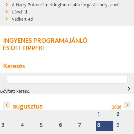
A Harry Potter-filmek legfontosabb forgatási helyszínei
Lánchíd
Vadkerti-tó
INGYENES PROGRAMAJÁNLÓ
ÉS ÚTI TIPPEK!
Keresés
navigate_next
Bővített kereső…
navigate_before
navigate_next
augusztus
2026
1
2
3
4
5
6
7
8
9