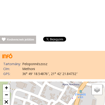
Kedvencnek jelölöm
Tartomány:
Peloponnészosz
Cím:
Methoni
GPS:
36° 49′ 18.54876″, 21° 42′ 21.84732″
+
−