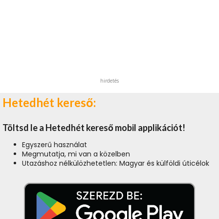
hirdetés
Hetedhét kereső:
Töltsd le a Hetedhét kereső mobil applikációt!
Egyszerű használat
Megmutatja, mi van a közelben
Utazáshoz nélkülözhetetlen: Magyar és külföldi úticélok