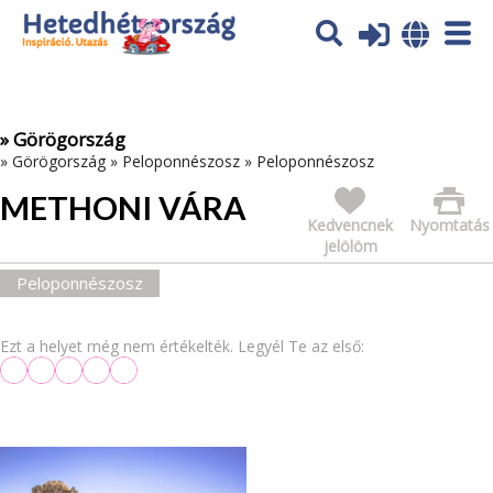
Az oldal sütiket (cookies) használ. További tájékoztatás itt:
Adatvédelmi tájékoztató
Ok
» Görögország
»
Görögország
»
Peloponnészosz
»
Peloponnészosz
METHONI VÁRA
Kedvencnek
Nyomtatás
jelölöm
Peloponnészosz
Ezt a helyet még nem értékelték. Legyél Te az első: