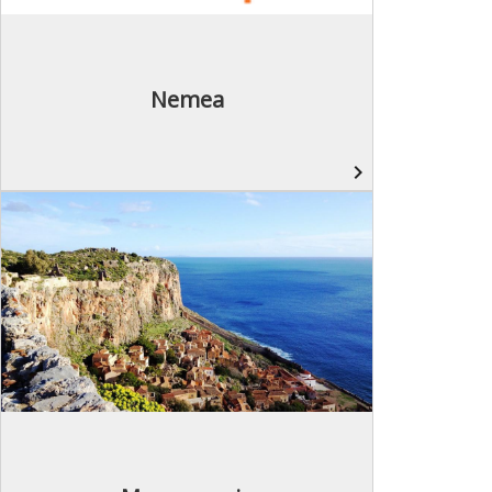
Nemea
navigate_next