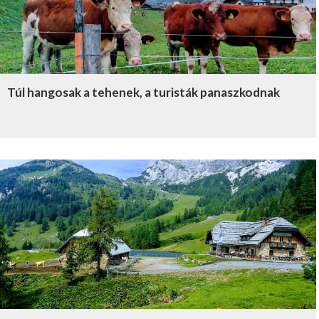
Túl hangosak a tehenek, a turisták panaszkodnak