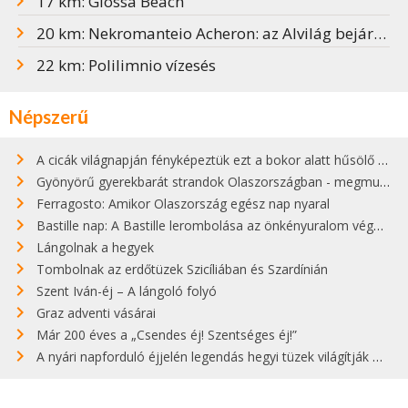
17 km: Glossa Beach
20 km: Nekromanteio Acheron: az Alvilág bejárata
22 km: Polilimnio vízesés
Népszerű
A cicák világnapján fényképeztük ezt a bokor alatt hűsölő cicát Kisorosziban
Gyönyörű gyerekbarát strandok Olaszországban - megmutatjuk a 15 legjobbat
Ferragosto: Amikor Olaszország egész nap nyaral
Bastille nap: A Bastille lerombolása az önkényuralom végét jelentette
Lángolnak a hegyek
Tombolnak az erdőtüzek Szicíliában és Szardínián
Szent Iván-éj – A lángoló folyó
Graz adventi vásárai
Már 200 éves a „Csendes éj! Szentséges éj!”
A nyári napforduló éjjelén legendás hegyi tüzek világítják meg Zugspitzét