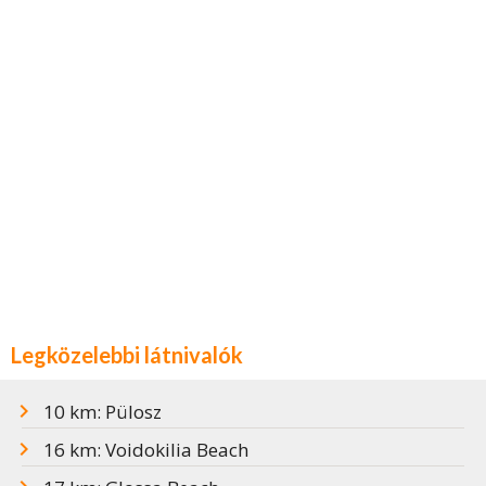
Legközelebbi látnivalók
10 km: Pülosz
16 km: Voidokilia Beach