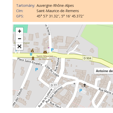
Tartomány:
Auvergne-Rhône-Alpes
Cím:
Saint-Maurice-de-Remens
GPS:
45° 57′ 31.32″, 5° 16′ 45.372″
+
−
Antoine de