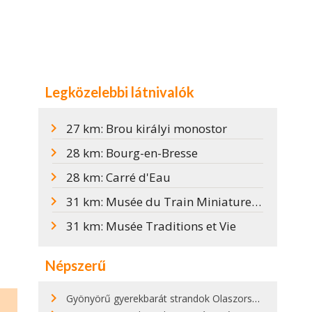
Legközelebbi látnivalók
27 km: Brou királyi monostor
28 km: Bourg-en-Bresse
28 km: Carré d'Eau
31 km: Musée du Train Miniature / Makettvonat múzeum
31 km: Musée Traditions et Vie
Népszerű
Gyönyörű gyerekbarát strandok Olaszországban - megmutatjuk a 15 legjobbat