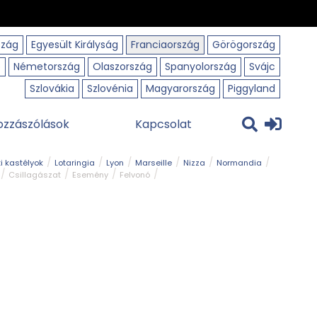
szág
Egyesült Királyság
Franciaország
Görögország
o
Németország
Olaszország
Spanyolország
Svájc
Szlovákia
Szlovénia
Magyarország
Piggyland
ozzászólások
Kapcsolat
i kastélyok
Lotaringia
Lyon
Marseille
Nizza
Normandia
Csillagászat
Esemény
Felvonó
r
Panorámaút
Park és kert
Római emlék
Szabadidőpark