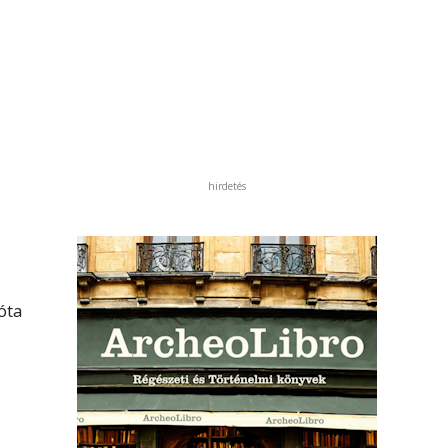
hirdetés
óta