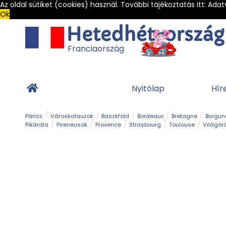
Az oldal sütiket (cookies) használ. További tájékoztatás itt:
Adat
Ok
Franciaország
Nyitólap
Hír
Párizs
Városkalauzok
Baszkföld
Bordeaux
Bretagne
Burgun
Pikárdia
Pireneusok
Provence
Strasbourg
Toulouse
Világör
Franciaország Legszebb Városkái
Gleccser
Hegy és csúcs
Kalandpark
Kerékpár
Kilá
Sziget
Szirt és fok
Szurdok
Tavak
Templom és kolostor
Teng