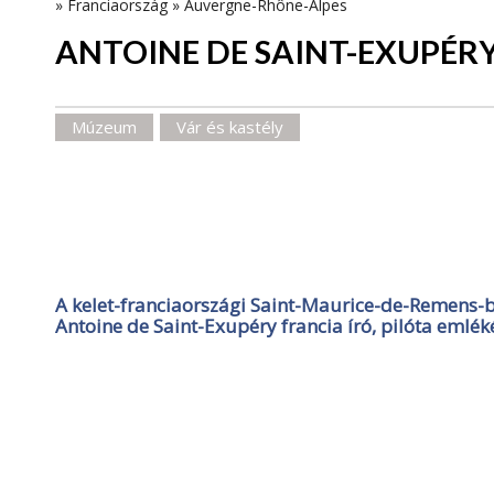
»
Franciaország
»
Auvergne-Rhône-Alpes
ANTOINE DE SAINT-EXUPÉR
Múzeum
Vár és kastély
A kelet-franciaországi Saint-Maurice-de-Remens-
Antoine de Saint-Exupéry francia író, pilóta emlék