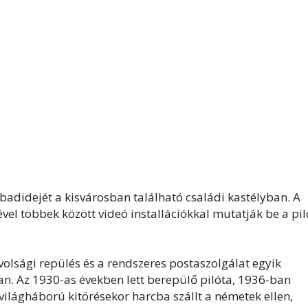
abadidejét a kisvárosban található családi kastélyban. A
vel többek között videó installációkkal mutatják be a pil
távolsági repülés és a rendszeres postaszolgálat egyik
nban. Az 1930-as években lett berepülő pilóta, 1936-ban
világháború kitörésekor harcba szállt a németek ellen,