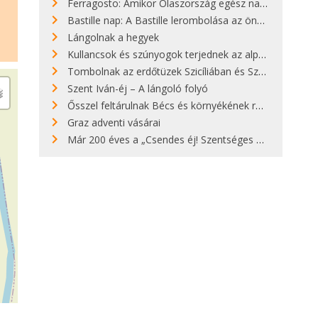
Ferragosto: Amikor Olaszország egész nap nyaral
Bastille nap: A Bastille lerombolása az önkényuralom végét jelentette
Lángolnak a hegyek
Kullancsok és szúnyogok terjednek az alpesi legelőkön
Tombolnak az erdőtüzek Szicíliában és Szardínián
Szent Iván-éj – A lángoló folyó
Ősszel feltárulnak Bécs és környékének rendkívüli építészeti kincsei
Graz adventi vásárai
Már 200 éves a „Csendes éj! Szentséges éj!”