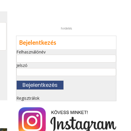
hirdetés
Bejelentkezés
Felhasználónév
Jelszó
Regisztrálok