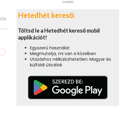
hirdetés
Hetedhét kereső:
tás
Töltsd le a Hetedhét kereső mobil
applikációt!
Egyszerű használat
Megmutatja, mi van a közelben
Utazáshoz nélkülözhetetlen: Magyar és
külföldi úticélok