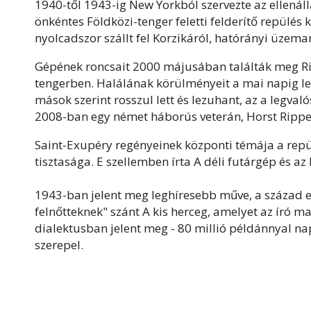
1940-től 1943-ig New Yorkból szervezte az ellenáll
önkéntes Földközi-tenger feletti felderítő repülés 
nyolcadszor szállt fel Korzikáról, hatórányi üzema
Gépének roncsait 2000 májusában találták meg Ri
tengerben. Halálának körülményeit a mai napig lege
mások szerint rosszul lett és lezuhant, az a legval
2008-ban egy német háborús veterán, Horst Rippert a
Saint-Exupéry regényeinek központi témája a rep
tisztasága. E szellemben írta A déli futárgép és az
1943-ban jelent meg leghíresebb műve, a század 
felnőtteknek" szánt A kis herceg, amelyet az író ma
dialektusban jelent meg - 80 millió példánnyal na
szerepel.