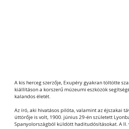
A kis herceg szerzője, Exupéry gyakran töltötte sz
kiállításon a korszerű múzeumi eszközök segítségé
kalandos életét.
Az író, aki hivatásos pilóta, valamint az éjszakai 
úttörője is volt, 1900. június 29-én született Lyo
Spanyolországból küldött haditudósításokat. A II. 