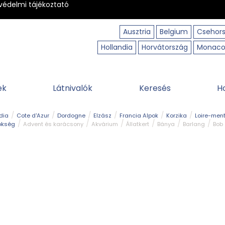
védelmi tájékoztató
Ausztria
Belgium
Csehor
Hollandia
Horvátország
Monac
ek
Látnivalók
Keresés
H
dia
Cote d'Azur
Dordogne
Elzász
Francia Alpok
Korzika
Loire-ment
ökség
Advent és karácsony
Akvárium
Állatkert
Bánya
Barlang
Bob
tó
Közlekedés
Legjobb & legszebb
Magyar kapcsolat
Múzeum
Ősko
erpart
Természeti park
Túra
Vár és kastély
Vidámpark