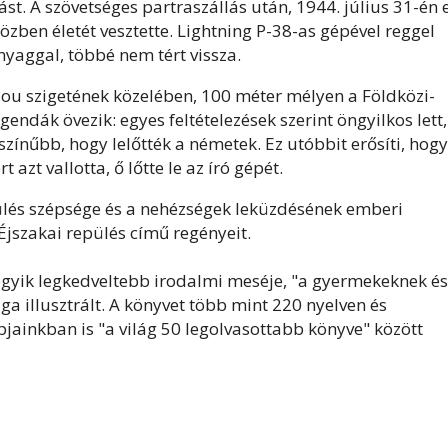
ást. A szövetséges partraszállás után, 1944. július 31-én 
közben életét vesztette. Lightning P-38-as gépével reggel
nyaggal, többé nem tért vissza.
ou szigetének közelében, 100 méter mélyen a Földközi-
ndák övezik: egyes feltételezések szerint öngyilkos lett,
ószínűbb, hogy lelőtték a németek. Ez utóbbit erősíti, hogy
zt vallotta, ő lőtte le az író gépét.
ülés szépsége és a nehézségek leküzdésének emberi
 Éjszakai repülés című regényeit.
egyik legkedveltebb irodalmi meséje, "a gyermekeknek és
ga illusztrált. A könyvet több mint 220 nyelven és
pjainkban is "a világ 50 legolvasottabb könyve" között