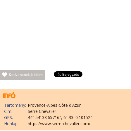
Kedvencnek jelölöm
Tartomány:
Provence-Alpes-Côte d'Azur
Cím:
Serre Chevalier
GPS:
44° 54′ 38.65716″, 6° 33′ 0.10152″
Honlap:
https://www.serre-chevalier.com/