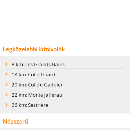
Legközelebbi látnivalók
8 km: Les Grands Bains
18 km: Col d’Izoard
20 km: Col du Galibier
22 km: Monte Jafferau
26 km: Sestrière
Népszerű