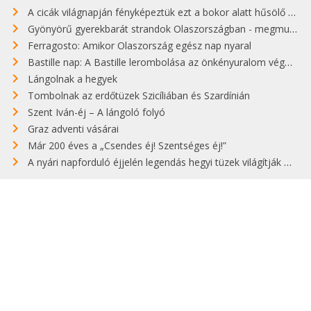
A cicák világnapján fényképeztük ezt a bokor alatt hűsölő cicát Kisorosziban
Gyönyörű gyerekbarát strandok Olaszországban - megmutatjuk a 15 legjobbat
Ferragosto: Amikor Olaszország egész nap nyaral
Bastille nap: A Bastille lerombolása az önkényuralom végét jelentette
Lángolnak a hegyek
Tombolnak az erdőtüzek Szicíliában és Szardínián
Szent Iván-éj – A lángoló folyó
Graz adventi vásárai
Már 200 éves a „Csendes éj! Szentséges éj!”
A nyári napforduló éjjelén legendás hegyi tüzek világítják meg Zugspitzét