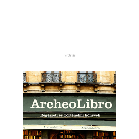
hirdetés