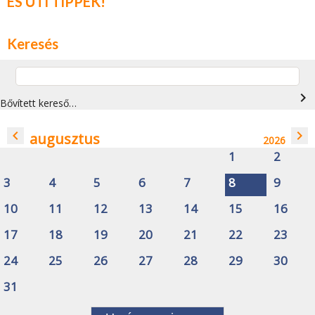
ÉS ÚTI TIPPEK!
Keresés
navigate_next
Bővített kereső…
navigate_before
navigate_next
augusztus
2026
1
2
3
4
5
6
7
8
9
10
11
12
13
14
15
16
17
18
19
20
21
22
23
24
25
26
27
28
29
30
31