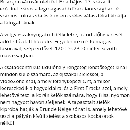
Briançon városát öleli fel. Ez a bájos, 17. századi
erődített város a legmagasabb Franciaországban, és
számos cukrászda és étterem széles választékát kínálja
a látogatóknak.
A völgy északnyugatról délkeletre, az üdülőhely nevét
adó lejtő alatt húzódik. Figyelemre méltó magas
fasorával, szép erdővel, 1200 és 2800 méter közötti
magasságban.
A családcentrikus üdülőhely rengeteg lehetőséget kínál
minden síelő számára, az éjszakai síeléssel, a
VideoZone-szal, amely lefényképezi Önt, amikor
leereszkedik a hegyoldalra, és a First Tracks-szel, amely
lehetővé teszi a korán kelők számára, hogy friss, nyomon
nem hagyott havon síeljenek. A tapasztalt síelők
kipróbálhatják a Brut de Neige zónát is, amely lehetővé
teszi a pályán kívüli síelést a szokásos kockázatok
nélkül.