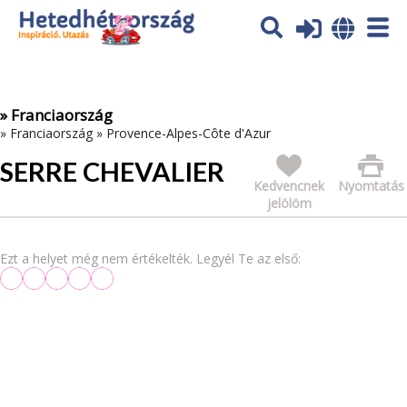
Az oldal sütiket (cookies) használ. További tájékoztatás itt:
Adatvédelmi tájékoztató
Ok
» Franciaország
»
Franciaország
»
Provence-Alpes-Côte d'Azur
SERRE CHEVALIER
Kedvencnek
Nyomtatás
jelölöm
Ezt a helyet még nem értékelték. Legyél Te az első: