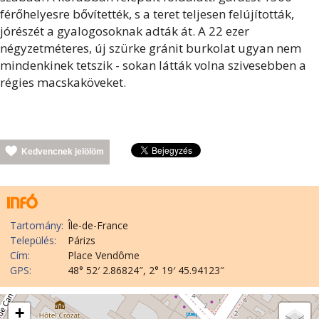
férőhelyesre bővítették, s a teret teljesen felújították,
jórészét a gyalogosoknak adták át. A 22 ezer
négyzetméteres, új szürke gránit burkolat ugyan nem
mindenkinek tetszik - sokan látták volna szivesebben a
régies macskaköveket.
Kedvencnek jelölöm
Tartomány:
Île-de-France
Település:
Párizs
Cím:
Place Vendôme
GPS:
48° 52′ 2.86824″, 2° 19′ 45.94123″
+