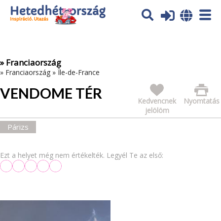
Az oldal sütiket (cookies) használ. További tájékoztatás itt:
Adatvédelmi tájékoztató
Ok
» Franciaország
»
Franciaország
»
Île-de-France
VENDOME TÉR
Kedvencnek
Nyomtatás
jelölöm
Párizs
Ezt a helyet még nem értékelték. Legyél Te az első: