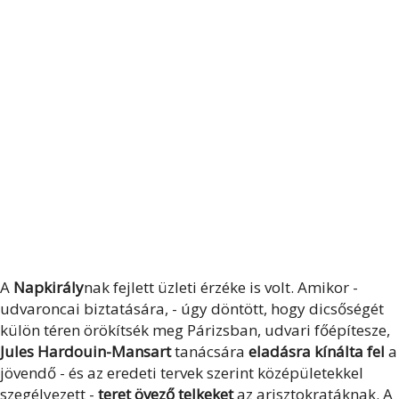
A
Napkirály
nak fejlett üzleti érzéke is volt. Amikor -
udvaroncai biztatására, - úgy döntött, hogy dicsőségét
külön téren örökítsék meg Párizsban, udvari főépítesze,
Jules Hardouin-Mansart
tanácsára
eladásra kínálta fel
a
jövendő - és az eredeti tervek szerint középületekkel
szegélyezett -
teret övező telkeket
az arisztokratáknak. A