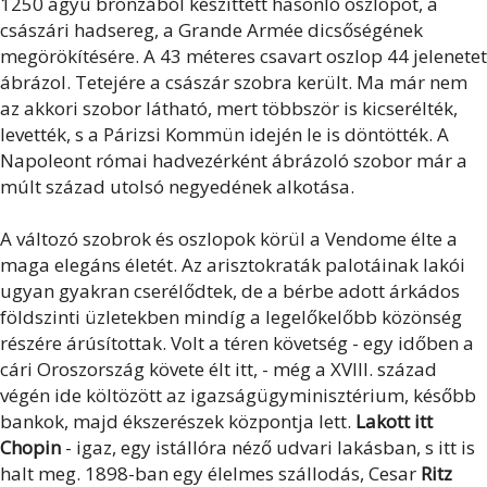
1250 ágyú bronzából készíttett hasonló oszlopot, a
császári hadsereg, a Grande Armée dicsőségének
megörökítésére. A 43 méteres csavart oszlop 44 jelenetet
ábrázol. Tetejére a császár szobra került. Ma már nem
az akkori szobor látható, mert többször is kicserélték,
levették, s a Párizsi Kommün idején le is döntötték. A
Napoleont római hadvezérként ábrázoló szobor már a
múlt század utolsó negyedének alkotása.
A változó szobrok és oszlopok körül a Vendome élte a
maga elegáns életét. Az arisztokraták palotáinak lakói
ugyan gyakran cserélődtek, de a bérbe adott árkádos
földszinti üzletekben mindíg a legelőkelőbb közönség
részére árúsítottak. Volt a téren követség - egy időben a
cári Oroszország követe élt itt, - még a XVIII. század
végén ide költözött az igazságügyminisztérium, később
bankok, majd ékszerészek központja lett.
Lakott itt
Chopin
- igaz, egy istállóra néző udvari lakásban, s itt is
halt meg. 1898-ban egy élelmes szállodás, Cesar
Ritz