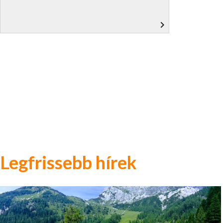
navigate_next
Legfrissebb hírek