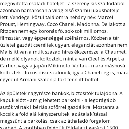
megnyitotta családi hoteljét - a szerény kis szállodából
azonban hamarosan a világ első számú luxushotelje
lett. Vendégei közül találomra néhány név: Marcel
Proust, Hemingway, Coco Chanel, Madonna. De lakott a
Ritzben nem egy koronás fő, sok-sok milliomos,
filmsztár, vagy éppenséggel szélhámos. Közben a tér
üzletei gazdát cseréltek ugyan, eleganciát azonban nem.
Ma is itt van a múlt század híres ékszerésze, a Chaumet,
de mellé olyanok költöztek, mint a van Cleef és Arpel, a
Cartier, vagy a japán Mikimoto. Voltak - mára máshová
költöztek - luxus divatszalonok, így a Chanel cég is, mára
egyedül Armani szalonja tart fenn itt boltot.
Az épületek nagyrésze bankok, biztosítók tulajdona. A
kapuk előtt - amig lehetett parkolni - a legdrágább
autók vártak libériás sofőrrel gazdáikra. Mostanra a
kocsik a föld alá kényszerültek: az átalakítással
megszűnt a parkolás, csak az áthaladó forgalom
szabad. A korábban felépült földalatti garázst 1500