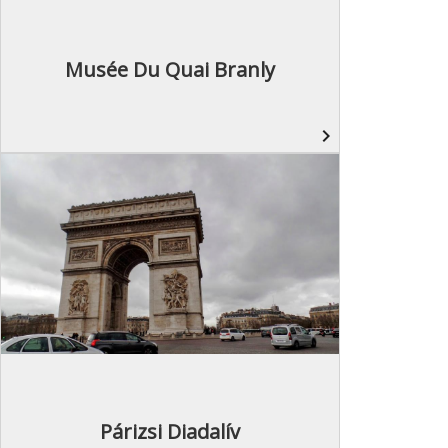
Musée Du Quai Branly
navigate_next
Párizsi Diadalív