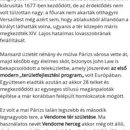
kiárusítás 1677-ben kezdődött, de az érdeklődés nem
volt túlzottan nagy: a főurak nem akarták otthagyni
Versaillest még azért sem, hogy ablakukból állandóan a
királyt láthatták volna, ugyanis a tér közepén máris
megkezdték XIV. Lajos hatalmas lovasszobrának
felállítását.
Mansard üzletét néhány év múlva Párizs városa vette át,
majd később egy élelmes skót, bizonyos John Law is
bekapcsolódott a teleküzletbe, amely jószerével
az első
modern ,,területfejlesztési program,,
volt Európában.
Együttesen eladták azután az akkor 28 telket és
megkezdődött az egyseges stílusú magánpaloták
építése a már korábban felépült homlokzatok mögött.
Ez volt a mai Párizs talán legszebb és második
legnagyobb tere, a
Vendome tér születése
. Ma
használatos nevét
Vendome herceg
akkor még ott álló,