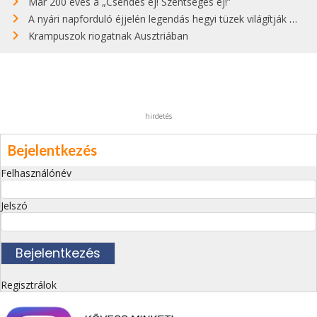
Már 200 éves a „Csendes éj! Szentséges éj!”
A nyári napforduló éjjelén legendás hegyi tüzek világítják meg Zugspitzét
Krampuszok riogatnak Ausztriában
hirdetés
Bejelentkezés
Felhasználónév
Jelszó
Regisztrálok