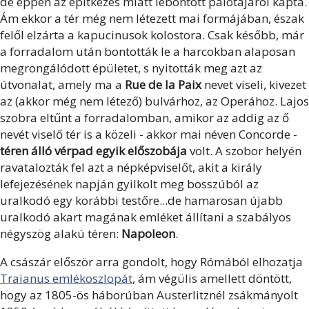
de éppen az építkezés miatt lebontott palotájáról kapta.
Ám ekkor a tér még nem létezett mai formájában, észak
felől elzárta a kapucinusok kolostora. Csak később, már
a forradalom után bontották le a harcokban alaposan
megrongálódott épületet, s nyitották meg azt az
útvonalat, amely ma a
Rue de la Paix
nevet viseli, kivezet
az (akkor még nem létező) bulvárhoz, az Operához. Lajos
szobra eltűnt a forradalomban, amikor az addig az ő
nevét viselő tér is a közeli - akkor mai néven Concorde -
téren álló vérpad egyik előszobája
volt. A szobor helyén
ravatalozták fel azt a népképviselőt, akit a király
lefejezésének napján gyilkolt meg bosszúból az
uralkodó egy korábbi testőre...de hamarosan újabb
uralkodó akart magának emléket állítani a szabályos
négyszög alakú téren:
Napoleon
.
A császár először arra gondolt, hogy Rómából elhozatja
Traianus emlékoszlopát
, ám végülis amellett döntött,
hogy az 1805-ös háborúban Austerlitznél zsákmányolt