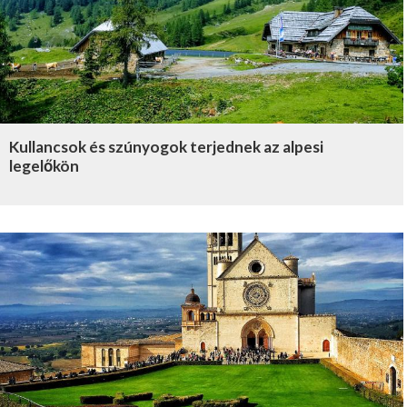
Kullancsok és szúnyogok terjednek az alpesi
legelőkön