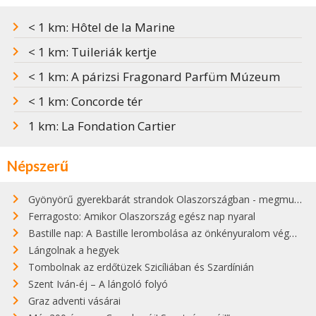
< 1 km: Hôtel de la Marine
< 1 km: Tuileriák kertje
< 1 km: A párizsi Fragonard Parfüm Múzeum
< 1 km: Concorde tér
1 km: La Fondation Cartier
Népszerű
Gyönyörű gyerekbarát strandok Olaszországban - megmutatjuk a 15 legjobbat
Ferragosto: Amikor Olaszország egész nap nyaral
Bastille nap: A Bastille lerombolása az önkényuralom végét jelentette
Lángolnak a hegyek
Tombolnak az erdőtüzek Szicíliában és Szardínián
Szent Iván-éj – A lángoló folyó
Graz adventi vásárai