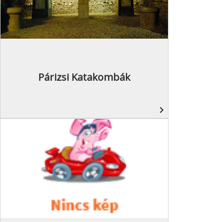
Párizsi Katakombák
navigate_next