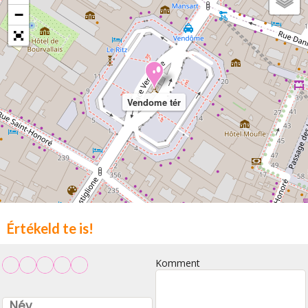
−
Vendome tér
Értékeld te is!
Komment