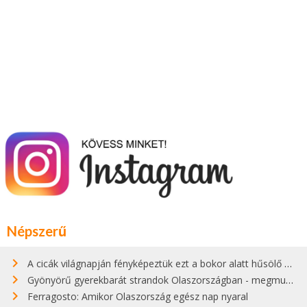
Népszerű
A cicák világnapján fényképeztük ezt a bokor alatt hűsölő cicát Kisorosziban
Gyönyörű gyerekbarát strandok Olaszországban - megmutatjuk a 15 legjobbat
Ferragosto: Amikor Olaszország egész nap nyaral