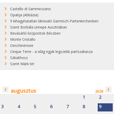
Castello di Sammezzano
Opatija (Abbázia)
9 kihagyhatatlan látnivaló Garmisch-Partenkirchenben
Szent Borbála ünnepe Ausztriában
Bevásárló központok Bécsben
Monte Cristallo
Oeschinensee
Cinque Terre - a világ egyik legszebb partszakasza
Szkiathosz
Szent Márk tér
navigate_before
navigate_next
augusztus
2026
1
2
3
4
5
6
7
8
9