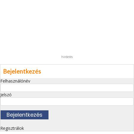
hirdetés
Bejelentkezés
Felhasználónév
Jelszó
Regisztrálok