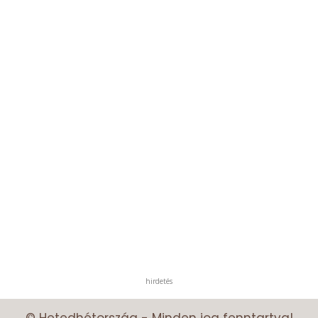
hirdetés
© Hetedhétország - Minden jog fenntartva!