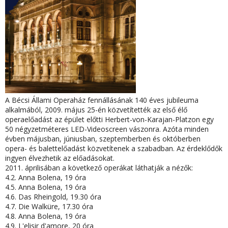
A Bécsi Állami Operaház fennállásának 140 éves jubileuma
alkalmából, 2009. május 25-én közvetítették az első élő
operaelőadást az épület előtti Herbert-von-Karajan-Platzon egy
50 négyzetméteres LED-Videoscreen vászonra. Azóta minden
évben májusban, júniusban, szeptemberben és októberben
opera- és balettelőadást közvetítenek a szabadban. Az érdeklődők
ingyen élvezhetik az előadásokat.
2011. áprilisában a következő operákat láthatják a nézők:
4.2. Anna Bolena, 19 óra
4.5. Anna Bolena, 19 óra
4.6. Das Rheingold, 19.30 óra
4.7. Die Walküre, 17.30 óra
4.8. Anna Bolena, 19 óra
4.9. L'elisir d'amore, 20 óra