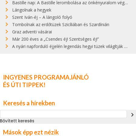
Bastille nap: A Bastille lerombolása az önkényuralom végét jelentette
Lángolnak a hegyek
Szent Iván-éj – A lángoló folyó
Tombolnak az erdőtüzek Szicíliában és Szardínián
Graz adventi vásárai
Már 200 éves a „Csendes éj! Szentséges éj!”
A nyári napforduló éjjelén legendás hegyi tüzek világítják meg Zugspitzét
INGYENES PROGRAMAJÁNLÓ
ÉS ÚTI TIPPEK!
Keresés a hírekben
navigate_next
Bővített keresés
Mások épp ezt nézik