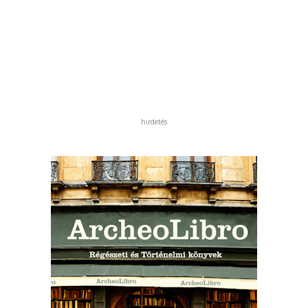
hirdetés