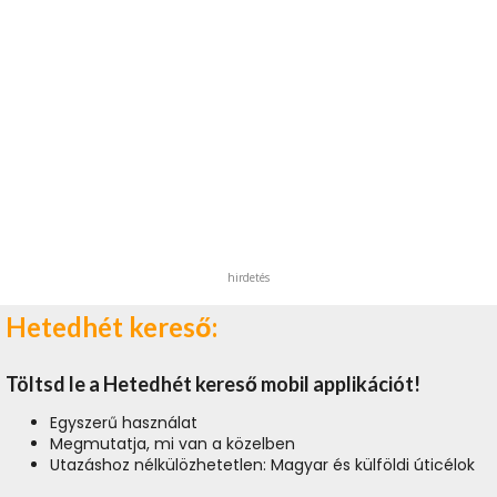
hirdetés
Hetedhét kereső:
Töltsd le a Hetedhét kereső mobil applikációt!
Egyszerű használat
Megmutatja, mi van a közelben
Utazáshoz nélkülözhetetlen: Magyar és külföldi úticélok