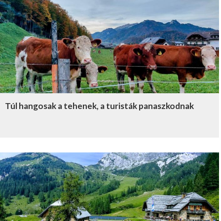
Túl hangosak a tehenek, a turisták panaszkodnak