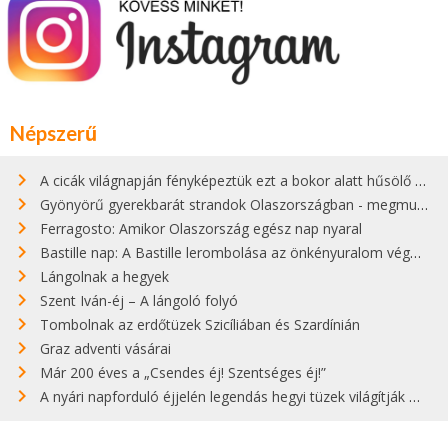
Népszerű
A cicák világnapján fényképeztük ezt a bokor alatt hűsölő cicát Kisorosziban
Gyönyörű gyerekbarát strandok Olaszországban - megmutatjuk a 15 legjobbat
Ferragosto: Amikor Olaszország egész nap nyaral
Bastille nap: A Bastille lerombolása az önkényuralom végét jelentette
Lángolnak a hegyek
Szent Iván-éj – A lángoló folyó
Tombolnak az erdőtüzek Szicíliában és Szardínián
Graz adventi vásárai
Már 200 éves a „Csendes éj! Szentséges éj!”
A nyári napforduló éjjelén legendás hegyi tüzek világítják meg Zugspitzét