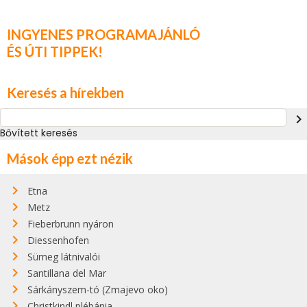
INGYENES PROGRAMAJÁNLÓ
ÉS ÚTI TIPPEK!
Keresés a hírekben
navigate_next
Bővített keresés
Mások épp ezt nézik
Etna
Metz
Fieberbrunn nyáron
Diessenhofen
Sümeg látnivalói
Santillana del Mar
Sárkányszem-tó (Zmajevo oko)
Christkindl plébánia