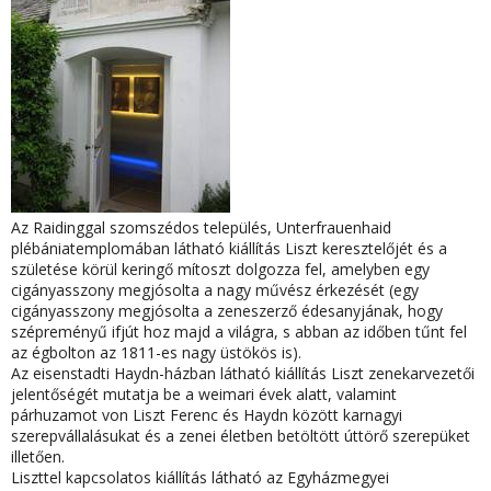
Az Raidinggal szomszédos település, Unterfrauenhaid
plébániatemplomában látható kiállítás Liszt keresztelőjét és a
születése körül keringő mítoszt dolgozza fel, amelyben egy
cigányasszony megjósolta a nagy művész érkezését (egy
cigányasszony megjósolta a zeneszerző édesanyjának, hogy
szépreményű ifjút hoz majd a világra, s abban az időben tűnt fel
az égbolton az 1811-es nagy üstökös is).
Az eisenstadti Haydn-házban látható kiállítás Liszt zenekarvezetői
jelentőségét mutatja be a weimari évek alatt, valamint
párhuzamot von Liszt Ferenc és Haydn között karnagyi
szerepvállalásukat és a zenei életben betöltött úttörő szerepüket
illetően.
Liszttel kapcsolatos kiállítás látható az Egyházmegyei