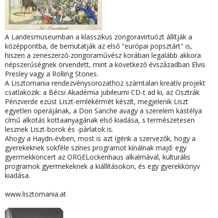
A Landesmuseumban a klasszikus zongoravirtuózt állítják a
középpontba, de bemutatják az első "európai popsztárt" is,
hiszen a zeneszerző-zongoraművész korában legalább akkora
népszerűségnek örvendett, mint a következő évszázadban Elvis
Presley vagy a Rolling Stones.
A Lisztomania rendezvénysorozathoz számtalan kreatív projekt
csatlakozik: a Bécsi Akadémia jubileumi CD-t ad ki, az Osztrák
Pénzverde ezüst Liszt-emlékérmét készít, megjelenik Liszt
egyetlen operájának, a Don Sanche avagy a szerelem kastélya
című alkotás kottaanyagának első kiadása, s természetesen
lesznek Liszt-borok és -párlatok is.
Ahogy a Haydn-évben, most is azt ígérik a szervezők, hogy a
gyerekeknek sokféle színes programot kínálnak majd: egy
gyermekkoncert az ORGELockenhaus alkalmával, kulturális
programok gyermekeknek a kiállításokon, és egy gyerekkönyv
kiadása.
www.lisztomania.at