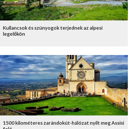
Kullancsok és szúnyogok terjednek az alpesi
legelőkön
1500 kilométeres zarándokút-hálózat nyílt meg Assisi
felé