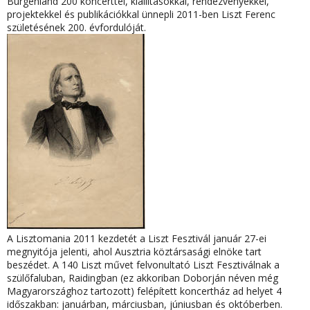
Burgenland 200 koncerttel, kiállításokkal, rendezvényekkel,
projektekkel és publikációkkal ünnepli 2011-ben Liszt Ferenc
születésének 200. évfordulóját.
A Lisztomania 2011 kezdetét a Liszt Fesztivál január 27-ei
megnyitója jelenti, ahol Ausztria köztársasági elnöke tart
beszédet. A 140 Liszt művet felvonultató Liszt Fesztiválnak a
szülőfaluban, Raidingban (ez akkoriban Doborján néven még
Magyarországhoz tartozott) felépített koncertház ad helyet 4
időszakban: januárban, márciusban, júniusban és októberben.