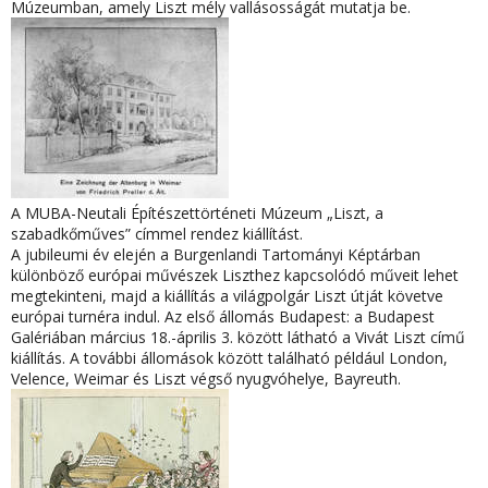
Múzeumban, amely Liszt mély vallásosságát mutatja be.
A MUBA-Neutali Építészettörténeti Múzeum „Liszt, a
szabadkőműves” címmel rendez kiállítást.
A jubileumi év elején a Burgenlandi Tartományi Képtárban
különböző európai művészek Liszthez kapcsolódó műveit lehet
megtekinteni, majd a kiállítás a világpolgár Liszt útját követve
európai turnéra indul. Az első állomás Budapest: a Budapest
Galériában március 18.-április 3. között látható a Vivát Liszt című
kiállítás. A további állomások között található például London,
Velence, Weimar és Liszt végső nyugvóhelye, Bayreuth.