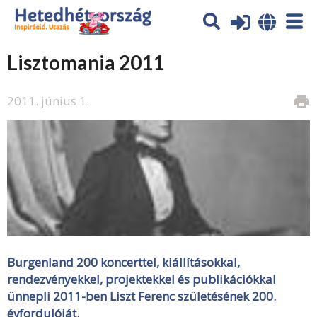
Lisztomania 2011
2011. június 1.
print
Burgenland 200 koncerttel, kiállításokkal,
rendezvényekkel, projektekkel és publikációkkal
ünnepli 2011-ben Liszt Ferenc születésének 200.
évfordulóját.