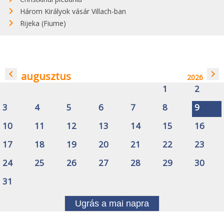
Három Királyok vásár Villach-ban
Rijeka (Fiume)
navigate_before
navigate_next
augusztus
2026
1
2
3
4
5
6
7
8
9
10
11
12
13
14
15
16
17
18
19
20
21
22
23
24
25
26
27
28
29
30
31
Ugrás a mai napra