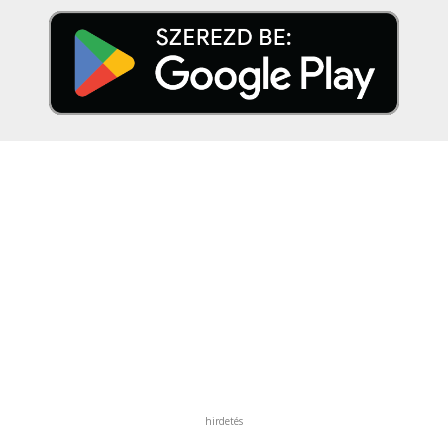
hirdetés