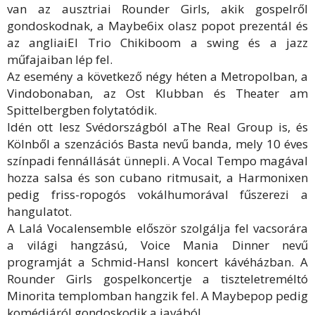
van az ausztriai Rounder Girls, akik gospelről
gondoskodnak, a Maybe6ix olasz popot prezentál és
az angliaiEl Trio Chikiboom a swing és a jazz
műfajaiban lép fel.
Az esemény a következő négy héten a Metropolban, a
Vindobonaban, az Ost Klubban és Theater am
Spittelbergben folytatódik.
Idén ott lesz Svédországból aThe Real Group is, és
Kölnből a szenzációs Basta nevű banda, mely 10 éves
színpadi fennállását ünnepli. A Vocal Tempo magával
hozza salsa és son cubano ritmusait, a Harmonixen
pedig friss-ropogós vokálhumorával fűszerezi a
hangulatot.
A Lalá Vocalensemble először szolgálja fel vacsorára
a világi hangzású, Voice Mania Dinner nevű
programját a Schmid-Hansl koncert kávéházban. A
Rounder Girls gospelkoncertje a tiszteletreméltó
Minorita templomban hangzik fel. A Maybepop pedig
komédiáról gondoskodik a javából.