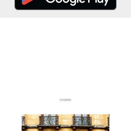
hirdetés