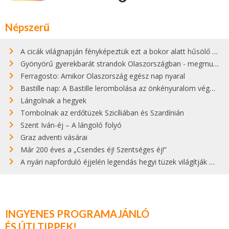
Népszerű
A cicák világnapján fényképeztük ezt a bokor alatt hűsölő cicát Kisorosziban
Gyönyörű gyerekbarát strandok Olaszországban - megmutatjuk a 15 legjobbat
Ferragosto: Amikor Olaszország egész nap nyaral
Bastille nap: A Bastille lerombolása az önkényuralom végét jelentette
Lángolnak a hegyek
Tombolnak az erdőtüzek Szicíliában és Szardínián
Szent Iván-éj – A lángoló folyó
Graz adventi vásárai
Már 200 éves a „Csendes éj! Szentséges éj!”
A nyári napforduló éjjelén legendás hegyi tüzek világítják meg Zugspitzét
INGYENES PROGRAMAJÁNLÓ
ÉS ÚTI TIPPEK!