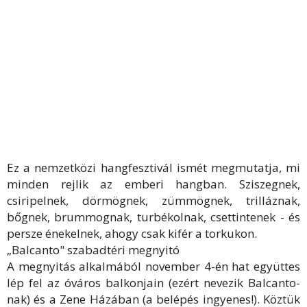
Ez a nemzetközi hangfesztivál ismét megmutatja, mi
minden rejlik az emberi hangban. Sziszegnek,
csiripelnek, dörmögnek, zümmögnek, trilláznak,
bőgnek, brummognak, turbékolnak, csettintenek - és
persze énekelnek, ahogy csak kifér a torkukon.
„Balcanto" szabadtéri megnyitó
A megnyitás alkalmából november 4-én hat együttes
lép fel az óváros balkonjain (ezért nevezik Balcanto-
nak) és a Zene Házában (a belépés ingyenes!). Köztük