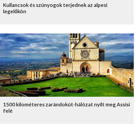
Kullancsok és szúnyogok terjednek az alpesi
legelőkön
1500 kilométeres zarándokút-hálózat nyílt meg Assisi
felé