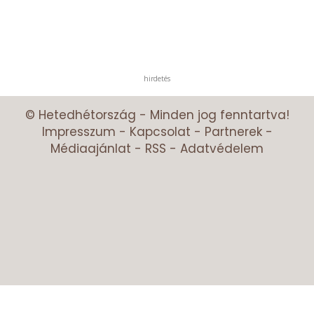
hirdetés
© Hetedhétország - Minden jog fenntartva!
Impresszum
-
Kapcsolat
-
Partnerek
-
Médiaajánlat
-
RSS
-
Adatvédelem