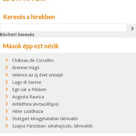
Keresés a hírekben
navigate_next
Bővített keresés
Mások épp ezt nézik
Château de Corcelles
Brenner-hágó
Velence az új évet ünnepli
Lago di Varese
Egri vár a Pilisben
Augusta Raurica
Antikíthira (Αντικύθηρα)
Hitler szülőháza
Stuttgart kihagyhatatlan látnivalói
Szajna Párizsban: sétahajózás, látnivalók