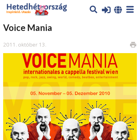
Voice Mania
2011. október 13.
print