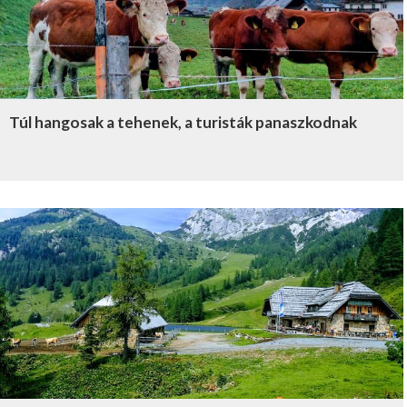
Túl hangosak a tehenek, a turisták panaszkodnak