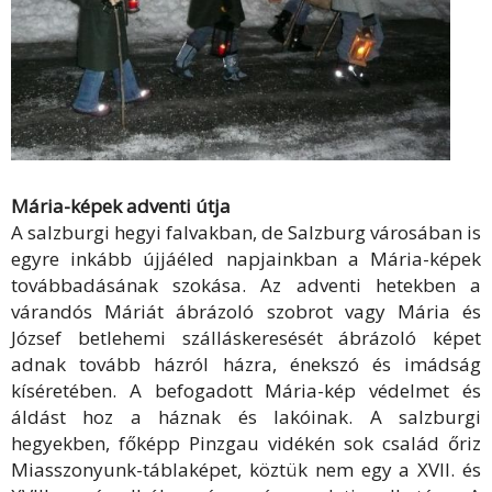
Mária-képek adventi útja
A salzburgi hegyi falvakban, de Salzburg városában is
egyre inkább újjáéled napjainkban a Mária-képek
továbbadásának szokása. Az adventi hetekben a
várandós Máriát ábrázoló szobrot vagy Mária és
József betlehemi szálláskeresését ábrázoló képet
adnak tovább házról házra, énekszó és imádság
kíséretében. A befogadott Mária-kép védelmet és
áldást hoz a háznak és lakóinak. A salzburgi
hegyekben, főképp Pinzgau vidékén sok család őriz
Miasszonyunk-táblaképet, köztük nem egy a XVII. és