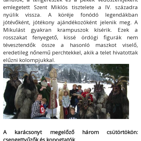
emlegetett Szent Miklós tisztelete a IV. századra
nyúlik vissza. A köréje fonódó legendákban
jótévőként, jótékony ajándékozóként jelenik meg. A
Mikulást gyakran krampuszok kísérik. Ezek a
rosszakat fenyegető, kissé ördögi figurák nem
tévesztendők össze a hasonló maszkot viselő,
eredetileg nőnemű perchtekkel, akik a telet hivatottak
elűzni kolompjukkal.
A karácsonyt megelőző három csütörtökön:
csengettyűzők és kopogtatók