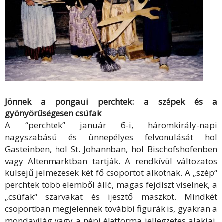
Jönnek a pongaui perchtek: a szépek és a
gyönyörűségesen csúfak
A “perchtek” január 6-i, háromkirály-napi
nagyszabású és ünnepélyes felvonulását hol
Gasteinben, hol St. Johannban, hol Bischofshofenben
vagy Altenmarktban tartják. A rendkívül változatos
külsejű jelmezesek két fő csoportot alkotnak. A „szép“
perchtek több elemből álló, magas fejdíszt viselnek, a
„csúfak“ szarvakat és ijesztő maszkot. Mindkét
csoportban megjelennek további figurák is, gyakran a
mondavilág vagy a népi életforma jellegzetes alakjai.