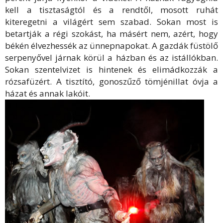
kell a tisztaságtól és a rendtől, mosott ruhát
kiteregetni a világért sem szabad. Sokan most is
betartják a régi szokást, ha másért nem, azért, hogy
békén élvezhessék az ünnepnapokat. A gazdák füstölő
serpenyővel járnak körül a házban és az istállókban.
Sokan szentelvizet is hintenek és elimádkozzák a
rózsafüzért. A tisztító, gonoszűző tömjénillat óvja a
házat és annak lakóit.