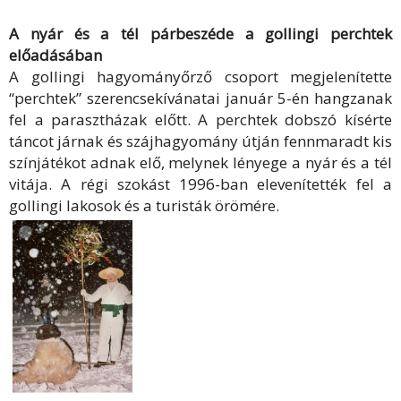
A nyár és a tél párbeszéde a gollingi perchtek
előadásában
A gollingi hagyományőrző csoport megjelenítette
“perchtek” szerencsekívánatai január 5-én hangzanak
fel a parasztházak előtt. A perchtek dobszó kísérte
táncot járnak és szájhagyomány útján fennmaradt kis
színjátékot adnak elő, melynek lényege a nyár és a tél
vitája. A régi szokást 1996-ban elevenítették fel a
gollingi lakosok és a turisták örömére.