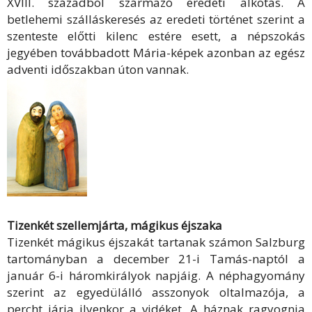
XVIII. századból származó eredeti alkotás. A
betlehemi szálláskeresés az eredeti történet szerint a
szenteste előtti kilenc estére esett, a népszokás
jegyében továbbadott Mária-képek azonban az egész
adventi időszakban úton vannak.
Tizenkét szellemjárta, mágikus éjszaka
Tizenkét mágikus éjszakát tartanak számon Salzburg
tartományban a december 21-i Tamás-naptól a
január 6-i háromkirályok napjáig. A néphagyomány
szerint az egyedülálló asszonyok oltalmazója, a
percht járja ilyenkor a vidéket. A háznak ragyognia