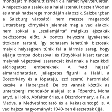
mondáját mindenütt ismerik a német nyelvterületen.
A népszokás a szelek és a halál istenéül tisztelt Wodan
és annak hadserege mondáján alapszik. Salzburgban
a Salzburg városától nem messze magasodó
Untersberg környékén jelennek meg a vad alakok,
nem sokkal a „szellemjárta“ mágikus éjszakák
beköszöntte előtt. A pontos helyszínt igyekeznek
titokban tartani, így sohasem lehetünk biztosak,
melyik helységben tűnik fel a lármás sereg, hogy
eljárja tompa dobszóval és füttyökkel kísért táncát,
melynek végeztével szerencsét kívánnak a házaikból
előriogatott embereknek. A “vad hajsza”
elmaradhatatlan, jellegzetes figurái a Halál, a
Boszorkány és a lópatájú, izzó szemű, háromlábú
kecske, a Habergoaß. De ott vannak köztük az
untersbergi mondakör alakjai is: a Főpercht, Moha
anyó, a Holló, Abfalter óriás, a Disznóormány, a Fa, a
Medve, a Medvetáncoltató és a Kakaskuncogó is. A
vad hajsza hagyományát 1949-ben élesztették újjá.