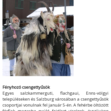
Fényhozó csengettyűsök
Egyes salzkammerguti, flachgaui, Enns-völgyi
településeken és Salzburg városában a csengettyűsök
csoportjai vonulnak fel január 5-én. A fehérbe öltözött
férfiak magasba nyúló fejdíszt viselnek, övszíjukon