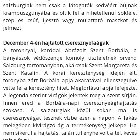
salzburgiak nem csak a látogatók kedvéért bújnak
krampuszgúnyába és öltik fel a hihetetlenül sokféle,
szép és csúf, ijesztő vagy mulattató maszkot és
jelmezt.
December 4-én hajtatott cseresznyefaágak
A toronnyal, karddal ábrázolt Szent Borbála, a
bányászok védőszentje komoly tiszteletnek örvend
Salzburg tartományban, akárcsak Szent Margaréta és
Szent Katalin. A korai kereszténység idején élt,
toronyba zárt Borbála apja akaratával ellenszegülve
vette fel a keresztény hitet. Megtorlásul apja lefejezte.
A legenda szerint virágok jelentek meg a szent sírján.
Innen ered a Borbála-napi cseresznyeághajtatás
szokása. A salzburgiak közül sokan ma is
cseresznyeágat tesznek vízbe ezen a napon. A lakás
melegében kivirágzó ág a termékenység jelképe. Ha
nem sikerül a hajtatás, talán túl enyhe volt a tél, kevés