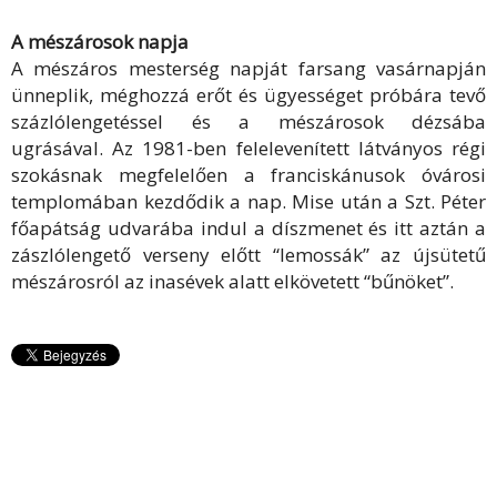
A mészárosok napja
A mészáros mesterség napját farsang vasárnapján
ünneplik, méghozzá erőt és ügyességet próbára tevő
százlólengetéssel és a mészárosok dézsába
ugrásával. Az 1981-ben felelevenített látványos régi
szokásnak megfelelően a franciskánusok óvárosi
templomában kezdődik a nap. Mise után a Szt. Péter
főapátság udvarába indul a díszmenet és itt aztán a
zászlólengető verseny előtt “lemossák” az újsütetű
mészárosról az inasévek alatt elkövetett “bűnöket”.