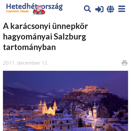
A karácsonyi ünnepkör
hagyományai Salzburg
tartományban
2011. december 12.
print