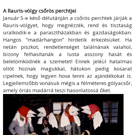
A Rauris-völgy csőrös perchtjei
Január 5-e késő délutánján a csőrös perchtek járják a
Rauris-völgyet, hogy megnézzék, rend és tisztaság
uralkodik-e a parasztházakban és gazdaságokban.
Hangos “madárhangon” hirdetik érkezésüket. Ha
netán piszkot, rendetlenséget találnának valahol,
bizony felhasítanák a lusta asszony hasát és
beletömködnék a szemetet! Ennek jeléül hatalmas
ollót hoznak magukkal, hátukon pedig kosarat
cipelnek, hogy legyen hova tenni az ajándékokat is.
Legjellemzőbb vonásuk mégis a félméteres gólyacsőr,
amely óriás madárrá teszi hasonlatossá őket.