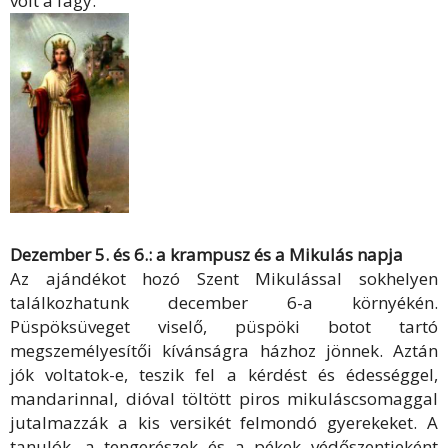
volt a fagy.
Dezember 5. és 6.: a krampusz és a Mikulás napja
Az ajándékot hozó Szent Mikulással sokhelyen
találkozhatunk december 6-a környékén.
Püspöksüveget viselő, püspöki botot tartó
megszemélyesítői kívánságra házhoz jönnek. Aztán
jók voltatok-e, teszik fel a kérdést és édességgel,
mandarinnal, dióval töltött piros mikuláscsomaggal
jutalmazzák a kis versikét felmondó gyerekeket. A
tanulók, a tengerészek és a pékek védőszentjeként