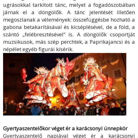
ugrásokkal tarkított tánc, melyet a fogadószobában
járnak el a döngölők. A tánc jelentését illetően
megoszlanak a vélemények: összefüggésbe hozható a
gabona betakarításával és kicséplésével, de a föld, a
szántó „felébresztésével“ is. A döngölők csoportját
muzsikusok, más szép perchtek, a Paprikajancsi és a
népélet egyéb figurái kísérik.
Gyertyaszentelőkor véget ér a karácsonyi ünnepkör
Gyertyaszentelő napjával véget ér a karácsonyi