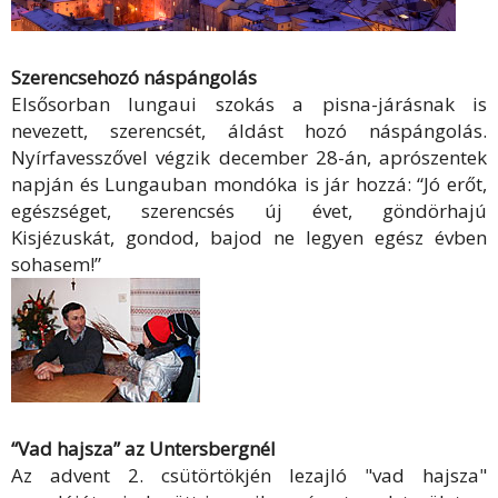
Szerencsehozó náspángolás
Elsősorban lungaui szokás a pisna-járásnak is
nevezett, szerencsét, áldást hozó náspángolás.
Nyírfavesszővel végzik december 28-án, aprószentek
napján és Lungauban mondóka is jár hozzá: “Jó erőt,
egészséget, szerencsés új évet, göndörhajú
Kisjézuskát, gondod, bajod ne legyen egész évben
sohasem!”
“Vad hajsza” az Untersbergnél
Az advent 2. csütörtökjén lezajló "vad hajsza"