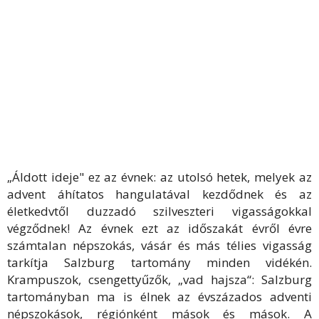
„Áldott ideje" ez az évnek: az utolsó hetek, melyek az
advent áhítatos hangulatával kezdődnek és az
életkedvtől duzzadó szilveszteri vigasságokkal
végződnek! Az évnek ezt az időszakát évről évre
számtalan népszokás, vásár és más télies vigasság
tarkítja Salzburg tartomány minden vidékén.
Krampuszok, csengettyűzők, „vad hajsza“: Salzburg
tartományban ma is élnek az évszázados adventi
népszokások, régiónként mások és mások. A