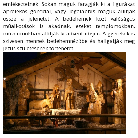
emlékeztetnek. Sokan maguk faragják ki a figurákat
aprólékos gonddal, vagy legalábbis maguk állítják
össze a jelenetet. A betlehemek közt valóságos
műalkotások is akadnak, ezeket templomokban,
múzeumokban állítják ki advent idején. A gyerekek is
szívesen mennek betlehemnézőbe és hallgatják meg
Jézus születésének történetét.