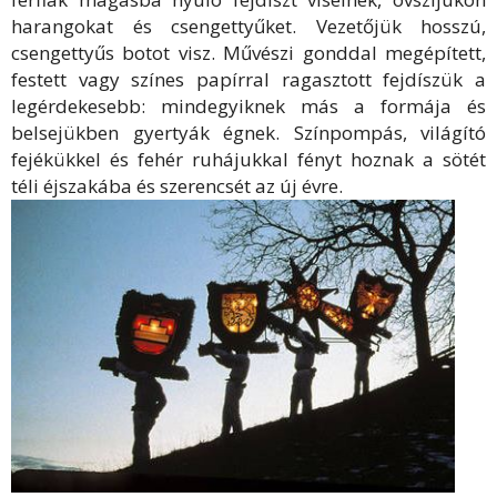
harangokat és csengettyűket. Vezetőjük hosszú,
csengettyűs botot visz. Művészi gonddal megépített,
festett vagy színes papírral ragasztott fejdíszük a
legérdekesebb: mindegyiknek más a formája és
belsejükben gyertyák égnek. Színpompás, világító
fejékükkel és fehér ruhájukkal fényt hoznak a sötét
téli éjszakába és szerencsét az új évre.