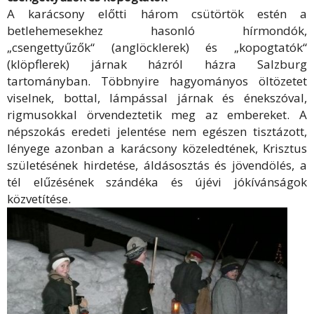
A karácsony előtti három csütörtök estén a
betlehemesekhez hasonló hírmondók,
„csengettyűzők“ (anglöcklerek) és „kopogtatók“
(klöpflerek) járnak házról házra Salzburg
tartományban. Többnyire hagyományos öltözetet
viselnek, bottal, lámpással járnak és énekszóval,
rigmusokkal örvendeztetik meg az embereket. A
népszokás eredeti jelentése nem egészen tisztázott,
lényege azonban a karácsony közeledtének, Krisztus
születésének hirdetése, áldásosztás és jövendölés, a
tél elűzésének szándéka és újévi jókívánságok
közvetítése.