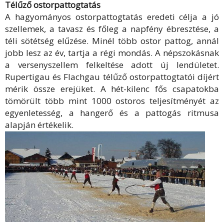
Télűző ostorpattogtatás
A hagyományos ostorpattogtatás eredeti célja a jó
szellemek, a tavasz és főleg a napfény ébresztése, a
téli sötétség elűzése. Minél több ostor pattog, annál
jobb lesz az év, tartja a régi mondás. A népszokásnak
a versenyszellem felkeltése adott új lendületet.
Rupertigau és Flachgau télűző ostorpattogtatói díjért
mérik össze erejüket. A hét-kilenc fős csapatokba
tömörült több mint 1000 ostoros teljesítményét az
egyenletesség, a hangerő és a pattogás ritmusa
alapján értékelik.