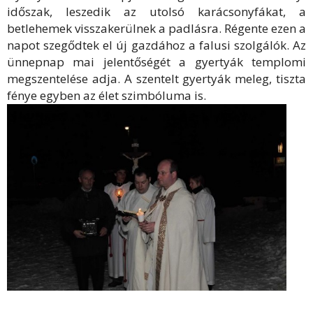
időszak, leszedik az utolsó karácsonyfákat, a
betlehemek visszakerülnek a padlásra. Régente ezen a
napot szegődtek el új gazdához a falusi szolgálók. Az
ünnepnap mai jelentőségét a gyertyák templomi
megszentelése adja. A szentelt gyertyák meleg, tiszta
fénye egyben az élet szimbóluma is.