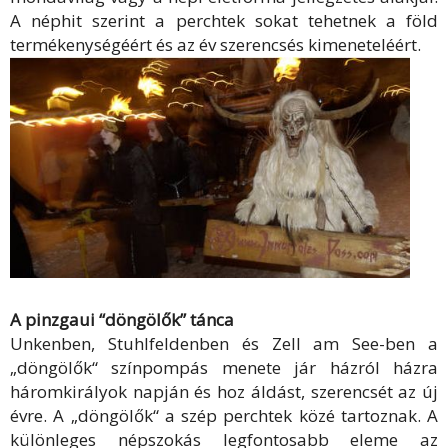
A néphit szerint a perchtek sokat tehetnek a föld
termékenységéért és az év szerencsés kimeneteléért.
A pinzgaui “döngölők” tánca
Unkenben, Stuhlfeldenben és Zell am See-ben a
„döngölők“ színpompás menete jár házról házra
háromkirályok napján és hoz áldást, szerencsét az új
évre. A „döngölők“ a szép perchtek közé tartoznak. A
különleges népszokás legfontosabb eleme az