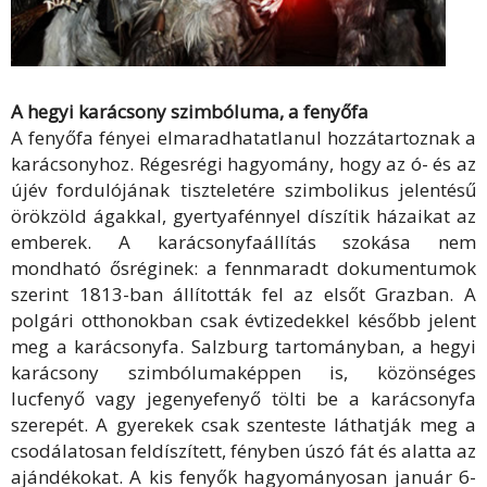
A hegyi karácsony szimbóluma, a fenyőfa
A fenyőfa fényei elmaradhatatlanul hozzátartoznak a
karácsonyhoz. Régesrégi hagyomány, hogy az ó- és az
újév fordulójának tiszteletére szimbolikus jelentésű
örökzöld ágakkal, gyertyafénnyel díszítik házaikat az
emberek. A karácsonyfaállítás szokása nem
mondható ősréginek: a fennmaradt dokumentumok
szerint 1813-ban állították fel az elsőt Grazban. A
polgári otthonokban csak évtizedekkel később jelent
meg a karácsonyfa. Salzburg tartományban, a hegyi
karácsony szimbólumaképpen is, közönséges
lucfenyő vagy jegenyefenyő tölti be a karácsonyfa
szerepét. A gyerekek csak szenteste láthatják meg a
csodálatosan feldíszített, fényben úszó fát és alatta az
ajándékokat. A kis fenyők hagyományosan január 6-