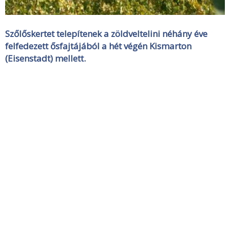
Szőlőskertet telepítenek a zöldveltelini néhány éve
felfedezett ősfajtájából a hét végén Kismarton
(Eisenstadt) mellett.