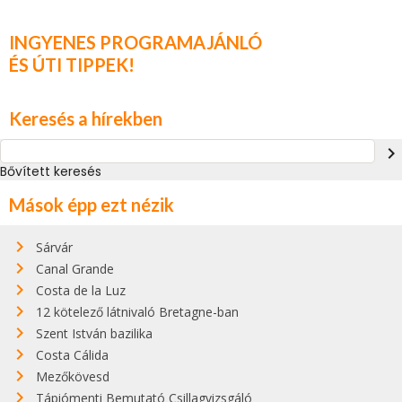
INGYENES PROGRAMAJÁNLÓ
ÉS ÚTI TIPPEK!
Keresés a hírekben
navigate_next
Bővített keresés
Mások épp ezt nézik
Sárvár
Canal Grande
Costa de la Luz
12 kötelező látnivaló Bretagne-ban
Szent István bazilika
Costa Cálida
Mezőkövesd
Tápiómenti Bemutató Csillagvizsgáló