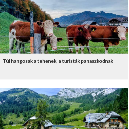
Túl hangosak a tehenek, a turisták panaszkodnak