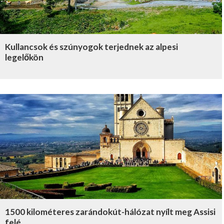
Kullancsok és szúnyogok terjednek az alpesi
legelőkön
1500 kilométeres zarándokút-hálózat nyílt meg Assisi
felé