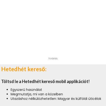
hirdetés
Hetedhét kereső:
Töltsd le a Hetedhét kereső mobil applikációt!
Egyszerű használat
Megmutatja, mi van a közelben
Utazáshoz nélkülözhetetlen: Magyar és külföldi úticélok