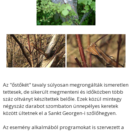
Az "őstőkét" tavaly súlyosan megrongálták ismeretlen
tettesek, de sikerült megmenteni és időközben több
száz oltványt készítettek belőle. Ezek közül mintegy
négyszáz darabot szombaton ünnepélyes keretek
között ültetnek el a Sankt Georgen-i szőlőhegyen.
Az esemény alkalmából programokat is szervezett a