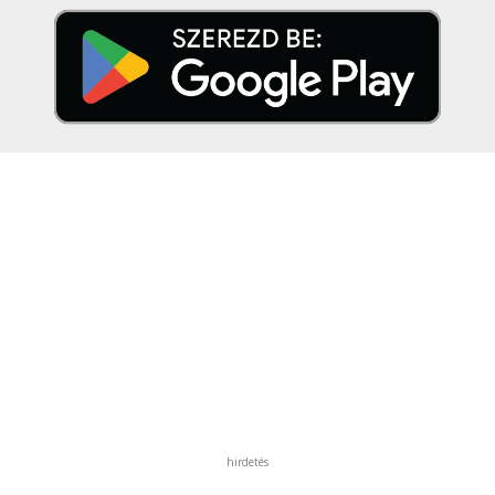
hirdetés