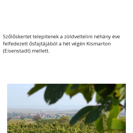
Szőlőskertet telepítenek a zöldveltelini néhány éve
felfedezett ősfajtájából a hét végén Kismarton
(Eisenstadt) mellett.