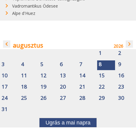
Vadromantikus Ödesee
Alpe d'Huez
navigate_before
navigate_next
augusztus
2026
1
2
3
4
5
6
7
8
9
10
11
12
13
14
15
16
17
18
19
20
21
22
23
24
25
26
27
28
29
30
31
Ugrás a mai napra