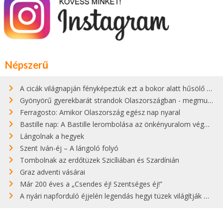
Népszerű
A cicák világnapján fényképeztük ezt a bokor alatt hűsölő cicát Kisorosziban
Gyönyörű gyerekbarát strandok Olaszországban - megmutatjuk a 15 legjobbat
Ferragosto: Amikor Olaszország egész nap nyaral
Bastille nap: A Bastille lerombolása az önkényuralom végét jelentette
Lángolnak a hegyek
Szent Iván-éj – A lángoló folyó
Tombolnak az erdőtüzek Szicíliában és Szardínián
Graz adventi vásárai
Már 200 éves a „Csendes éj! Szentséges éj!”
A nyári napforduló éjjelén legendás hegyi tüzek világítják meg Zugspitzét