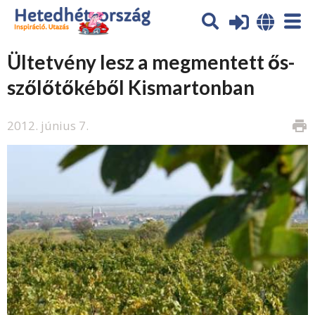
Ültetvény lesz a megmentett ős-
szőlőtőkéből Kismartonban
2012. június 7.
print