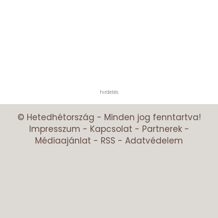
hirdetés
© Hetedhétország - Minden jog fenntartva!
Impresszum
-
Kapcsolat
-
Partnerek
-
Médiaajánlat
-
RSS
-
Adatvédelem