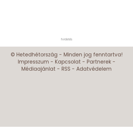
hirdetés
© Hetedhétország - Minden jog fenntartva!
Impresszum
-
Kapcsolat
-
Partnerek
-
Médiaajánlat
-
RSS
-
Adatvédelem