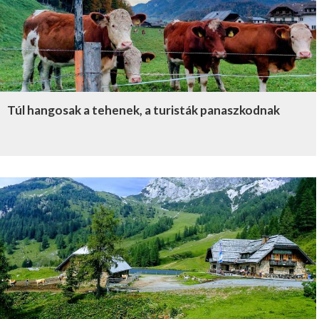
Túl hangosak a tehenek, a turisták panaszkodnak