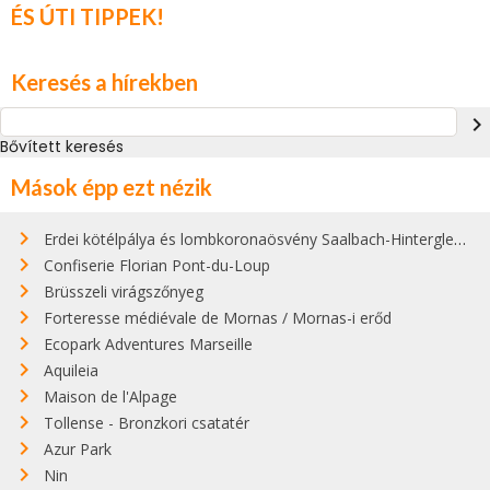
ÉS ÚTI TIPPEK!
Keresés a hírekben
navigate_next
Bővített keresés
Mások épp ezt nézik
Erdei kötélpálya és lombkoronaösvény Saalbach-Hinterglemmben
Confiserie Florian Pont-du-Loup
Brüsszeli virágszőnyeg
Forteresse médiévale de Mornas / Mornas-i erőd
Ecopark Adventures Marseille
Aquileia
Maison de l'Alpage
Tollense - Bronzkori csatatér
Azur Park
Nin