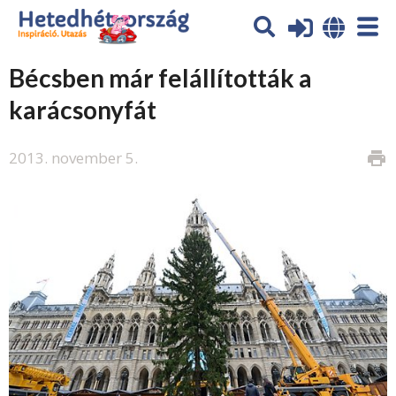
Bécsben már felállították a
karácsonyfát
2013. november 5.
print