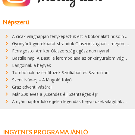
Népszerű
A cicák világnapján fényképeztük ezt a bokor alatt hűsölő cicát Kisorosziban
Gyönyörű gyerekbarát strandok Olaszországban - megmutatjuk a 15 legjobbat
Ferragosto: Amikor Olaszország egész nap nyaral
Bastille nap: A Bastille lerombolása az önkényuralom végét jelentette
Lángolnak a hegyek
Tombolnak az erdőtüzek Szicíliában és Szardínián
Szent Iván-éj – A lángoló folyó
Graz adventi vásárai
Már 200 éves a „Csendes éj! Szentséges éj!”
A nyári napforduló éjjelén legendás hegyi tüzek világítják meg Zugspitzét
INGYENES PROGRAMAJÁNLÓ