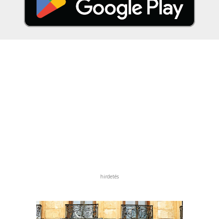
hirdetés