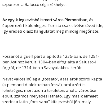
szponzor, a Balocco cég székhelye.
Az egyik legkevésbé ismert város Piemontban
, és
éppen ezért különleges. Turista csak elvétve téved ide,
így eredeti olasz hangulatát még mindig megőrizte.
Fossanót a guelf párt alapította 1236-ban, de 1251-
ben Astihoz került. 1304-ben elfoglalta a Saluzzo-i
őrgróf, de 1314-ben a Savoyaiakhoz került.
Nevét valószínűleg a „fossato”, azaz árok szóról kapta
(a piemonti dialektusban fossà), ami azért is
lehetséges, mert azon a területen, ahol a város őse
épült, számos mélyedés látható. Egy másik elmélet
szerint a latin „fons sana” kifejezésből jön, mely