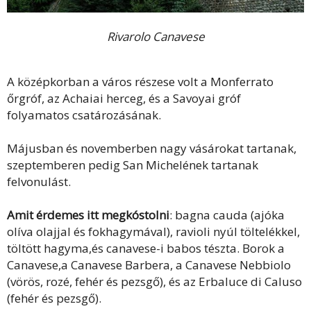
Rivarolo Canavese
A középkorban a város részese volt a Monferrato
őrgróf, az Achaiai herceg, és a Savoyai gróf
folyamatos csatározásának.
Májusban és novemberben nagy vásárokat tartanak,
szeptemberen pedig San Michelének tartanak
felvonulást.
Amit érdemes itt megkóstolni
: bagna cauda (ajóka
olíva olajjal és fokhagymával), ravioli nyúl töltelékkel,
töltött hagyma,és canavese-i babos tészta. Borok a
Canavese,a Canavese Barbera, a Canavese Nebbiolo
(vörös, rozé, fehér és pezsgő), és az Erbaluce di Caluso
(fehér és pezsgő).