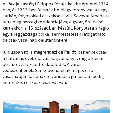
Az
Acaja kastélyt
Filippo d’Acaja kezdte építetni 1314-
ben, és 1332-ben fejezték be. Négy torony van a négy
sarkán, folyosókkal összekötve. VIII. Savoyai Amadeus
tette meg hercegi rezidenciájává; a gyönyörű belső
kert ekkor, a 15. században készült. Könyvtára a régió
egyik leggazdagabbika. Természetesen látogatható,
de csak vasárnap délutánonként.
Júniusban itt is
megrendezik a Paliót
, bár ennek csak
a hatvanas évek óta van hagyománya, míg a Sienai
ötszáz évvel ezelőttre datálódik. A város
védőszentjének, San Giovenalénak május első
vasárnapján tartanak felvonulást, júniusban pedig
nemzetközi cirkusz fesztivál van.