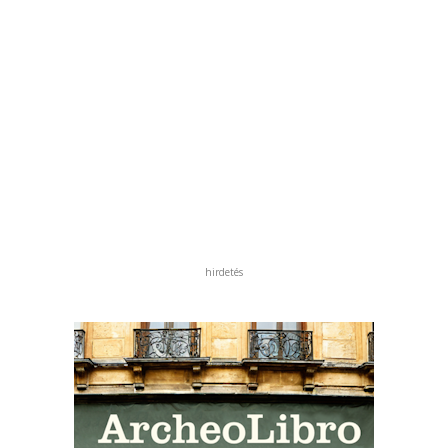
hirdetés