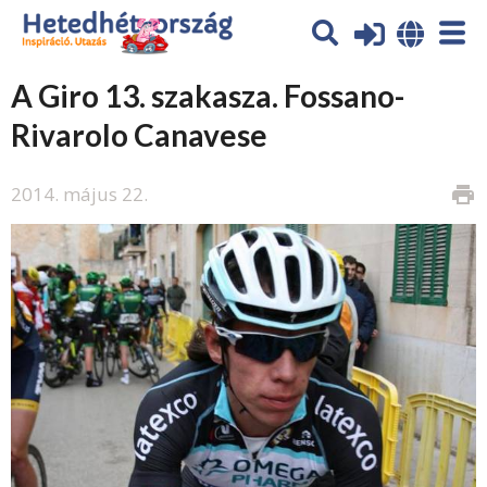
A Giro 13. szakasza. Fossano-
Rivarolo Canavese
2014. május 22.
print