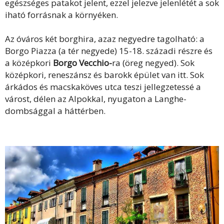
egészséges patakot jelent, ezzel jelezve jelenlétét a sok
iható forrásnak a környéken.
Az óváros két borghira, azaz negyedre tagolható: a
Borgo Piazza (a tér negyede) 15-18. századi részre és
a középkori
Borgo Vecchio-
ra (öreg negyed). Sok
középkori, reneszánsz és barokk épület van itt. Sok
árkádos és macskaköves utca teszi jellegzetessé a
várost, délen az Alpokkal, nyugaton a Langhe-
dombsággal a háttérben.