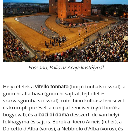
Fossano, Palio az Acaja kastélynál
Helyi ételek a
vitello tonnato
(borjú tonhalszósszal), a
gnocchi alla bava (gnocchi sajttal, tejföllel és
szarvasgomba szósszal), cotechino kolbász lencsével
és krumpli pürével, a cunij al zeneiver (nyúl boróka
bogyóval), és a
baci di dama
desszert, de van helyi
fokhagyma és sajt is. Borok a Roero Arneis (fehér), a
Dolcetto d’Alba (vörös), a Nebbiolo d’Alba (vörös), és