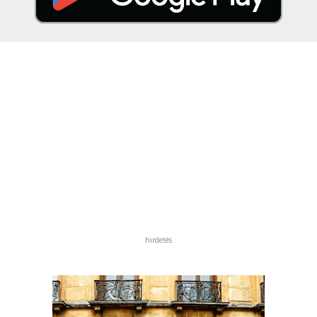
hirdetés