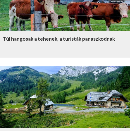
Túl hangosak a tehenek, a turisták panaszkodnak