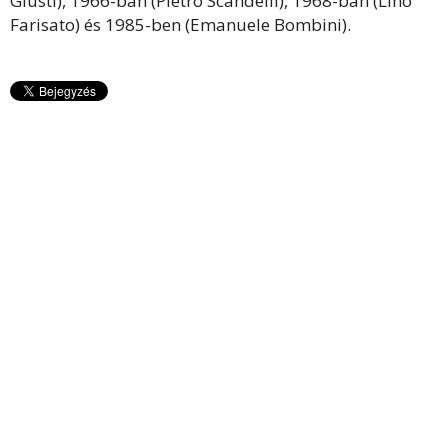
Giusti), 1966-ban (Pietro Scandelli), 1968-ban (Lino
Farisato) és 1985-ben (Emanuele Bombini).