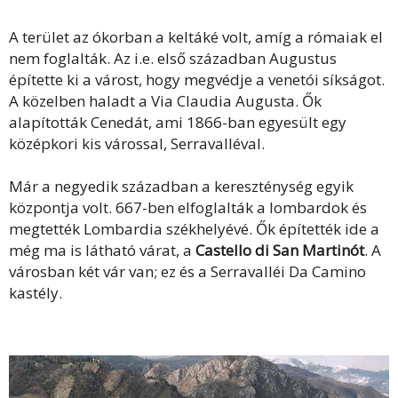
A terület az ókorban a keltáké volt, amíg a rómaiak el
nem foglalták. Az i.e. első században Augustus
építette ki a várost, hogy megvédje a venetói síkságot.
A közelben haladt a Via Claudia Augusta. Ők
alapították Cenedát, ami 1866-ban egyesült egy
középkori kis várossal, Serravalléval.
Már a negyedik században a kereszténység egyik
központja volt. 667-ben elfoglalták a lombardok és
megtették Lombardia székhelyévé. Ők építették ide a
még ma is látható várat, a
Castello di San Martinót
. A
városban két vár van; ez és a Serravalléi Da Camino
kastély.