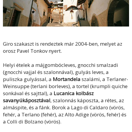
Giro szakaszt is rendeztek már 2004-ben, melyet az
orosz Pavel Tonkov nyert.
Helyi ételek a májgombócleves, gnocchi smalzadi
(gnocchi vajjal és szalonnával), gulyás leves, a
puliszka gulyással, a
Mortandela
szalámi, a Terlaner-
Weinsuppe (terlani borleves), a tortel (krumpli quiche
sonkával és sajttal), a
Lucanica kolbász
savanyúkáposztával
, szalonnás káposzta, a rétes, az
almáspite, és a fánk. Borok a Lago di Caldaro (vörös,
fehér, a Terlano (fehér), az Alto Adige (vörös, fehér) és
a Colli di Bolzano (vörös).