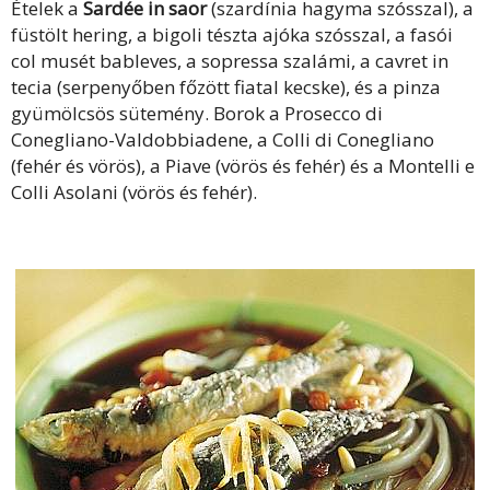
Ételek a
Sardée in saor
(szardínia hagyma szósszal), a
füstölt hering, a bigoli tészta ajóka szósszal, a fasói
col musét bableves, a sopressa szalámi, a cavret in
tecia (serpenyőben főzött fiatal kecske), és a pinza
gyümölcsös sütemény. Borok a Prosecco di
Conegliano-Valdobbiadene, a Colli di Conegliano
(fehér és vörös), a Piave (vörös és fehér) és a Montelli e
Colli Asolani (vörös és fehér).