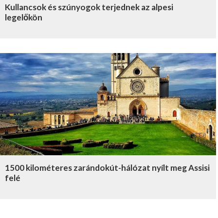
Kullancsok és szúnyogok terjednek az alpesi
legelőkön
1500 kilométeres zarándokút-hálózat nyílt meg Assisi
felé