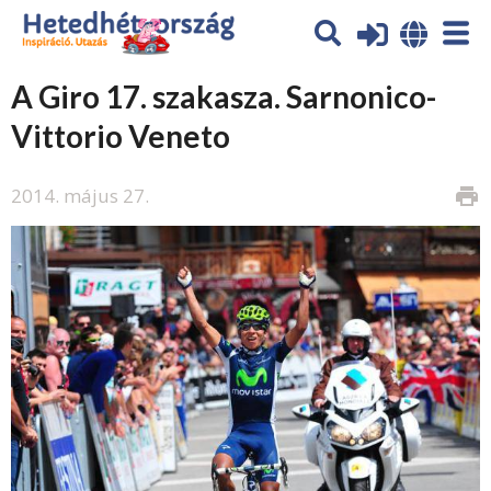
A Giro 17. szakasza. Sarnonico-
Vittorio Veneto
2014. május 27.
print