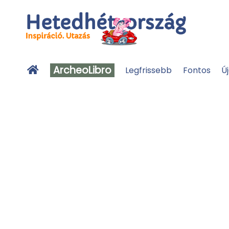
ArcheoLibro
Legfrissebb
Fontos
Ú