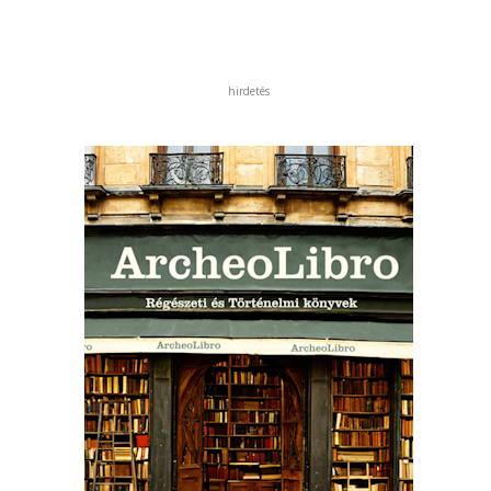
hirdetés