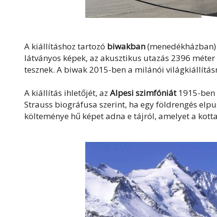
A kiállításhoz tartozó
biwakban
(menedékházban) a
látványos képek, az akusztikus utazás 2396 méte
tesznek. A biwak 2015-ben a milánói világkiállításr
A kiállítás ihletőjét, az
Alpesi szimfóniát
1915-ben 
Strauss biográfusa szerint, ha egy földrengés elpu
költeménye hű képet adna e tájról, amelyet a kot