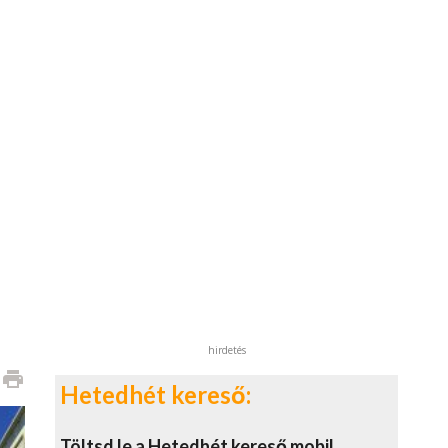
hirdetés
print
Hetedhét kereső:
Töltsd le a Hetedhét kereső mobil