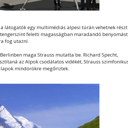
 látogatók egy multimédiás alpesi túrán vehetnek részt
r tengerszint feletti magasságban maradandó benyomást
a fog utazni.
Berlinben maga Strauss mutatta be. Richard Specht,
sztítaná az Alpok csodálatos vidékét, Strauss szimfoniku
talapok mindörökre megőriztek.