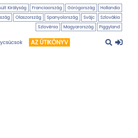
ült Királyság
Franciaország
Görögország
Hollandia
szág
Olaszország
Spanyolország
Svájc
Szlovákia
Szlovénia
Magyarország
Piggyland
AZ ÚTIKÖNYV
ycsúcsok