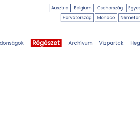
Ausztria
Belgium
Csehország
Egyes
Horvátország
Monaco
Németor
Régészet
jdonságok
Archívum
Vízpartok
Heg