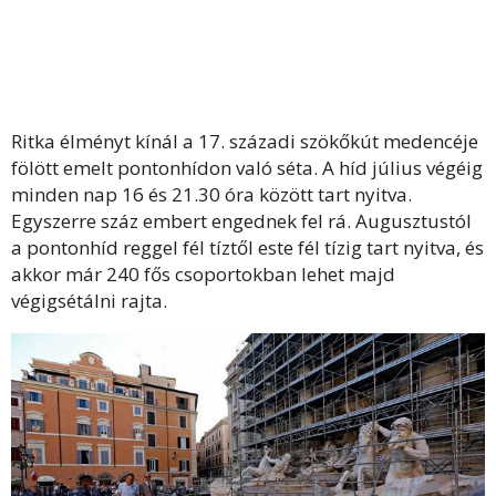
Ritka élményt kínál a 17. századi szökőkút medencéje
fölött emelt pontonhídon való séta. A híd július végéig
minden nap 16 és 21.30 óra között tart nyitva.
Egyszerre száz embert engednek fel rá. Augusztustól
a pontonhíd reggel fél tíztől este fél tízig tart nyitva, és
akkor már 240 fős csoportokban lehet majd
végigsétálni rajta.