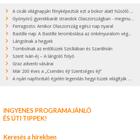
A cicák világnapján fényképeztük ezt a bokor alatt hűsölő cicát Kisorosziban
Gyönyörű gyerekbarát strandok Olaszországban - megmutatjuk a 15 legjobbat
Ferragosto: Amikor Olaszország egész nap nyaral
Bastille nap: A Bastille lerombolása az önkényuralom végét jelentette
Lángolnak a hegyek
Tombolnak az erdőtüzek Szicíliában és Szardínián
Szent Iván-éj – A lángoló folyó
Graz adventi vásárai
Már 200 éves a „Csendes éj! Szentséges éj!”
A nyári napforduló éjjelén legendás hegyi tüzek világítják meg Zugspitzét
INGYENES PROGRAMAJÁNLÓ
ÉS ÚTI TIPPEK!
Keresés a hírekben