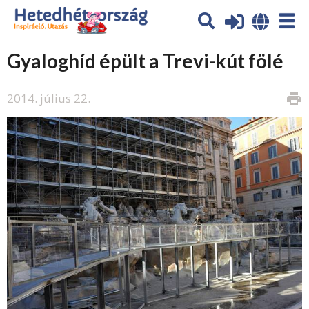
Gyaloghíd épült a Trevi-kút fölé
2014. július 22.
print