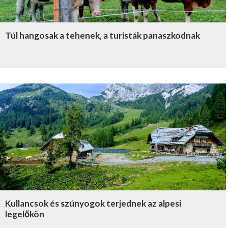
Túl hangosak a tehenek, a turisták panaszkodnak
Kullancsok és szúnyogok terjednek az alpesi
legelőkön