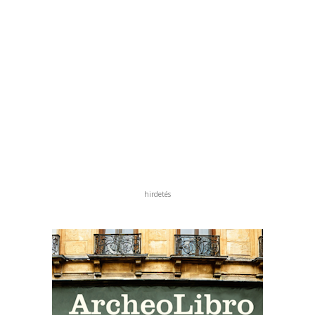
hirdetés