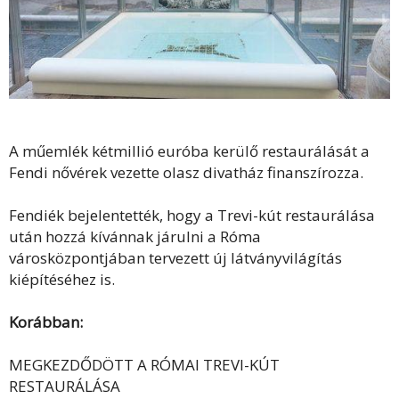
A műemlék kétmillió euróba kerülő restaurálását a
Fendi nővérek vezette olasz divatház finanszírozza.
Fendiék bejelentették, hogy a Trevi-kút restaurálása
után hozzá kívánnak járulni a Róma
városközpontjában tervezett új látványvilágítás
kiépítéséhez is.
Korábban:
MEGKEZDŐDÖTT A RÓMAI TREVI-KÚT
RESTAURÁLÁSA