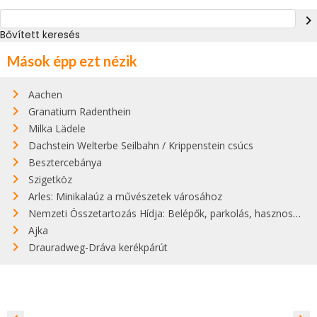
navigate_next
Bővített keresés
Mások épp ezt nézik
Aachen
Granatium Radenthein
Milka Lädele
Dachstein Welterbe Seilbahn / Krippenstein csúcs
Besztercebánya
Szigetköz
Arles: Minikalaúz a művészetek városához
Nemzeti Összetartozás Hídja: Belépők, parkolás, hasznos infók
Ajka
Drauradweg-Dráva kerékpárút