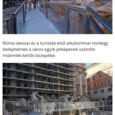
Róma lakosai és a turisták első alkalommal mintegy
beléphetnek a város egyik jelképének számító
műemlék kellős közepébe.