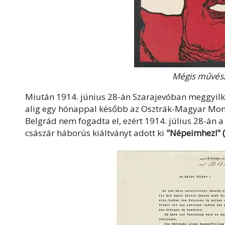
Mégis művész
Miután 1914. június 28-án Szarajevóban meggyilko
alig egy hónappal később az Osztrák-Magyar Mona
Belgrád nem fogadta el, ezért 1914. július 28-án 
császár háborús kiáltványt adott ki
"Népeimhez!" (