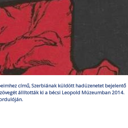
épeimhez című, Szerbiának küldött hadüzenetet bejelentő
 szövegét állították ki a bécsi Leopold Múzeumban 2014.
fordulóján.