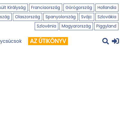
ült Királyság
Franciaország
Görögország
Hollandia
szág
Olaszország
Spanyolország
Svájc
Szlovákia
Szlovénia
Magyarország
Piggyland
AZ ÚTIKÖNYV
ycsúcsok