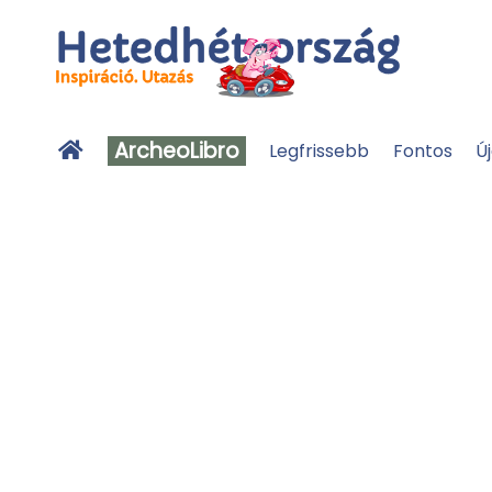
ArcheoLibro
Legfrissebb
Fontos
Ú