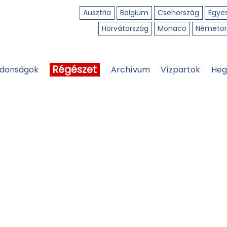
Ausztria
Belgium
Csehország
Egyes
Horvátország
Monaco
Németor
Régészet
jdonságok
Archívum
Vízpartok
Heg