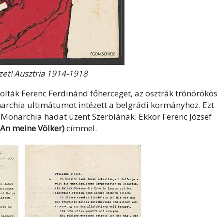
et! Ausztria 1914-1918
lták Ferenc Ferdinánd főherceget, az osztrák trónörökös
rchia ultimátumot intézett a belgrádi kormányhoz. Ezt
a Monarchia hadat üzent Szerbiának. Ekkor Ferenc József
An meine Völker)
címmel.