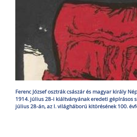
Ferenc József osztrák császár és magyar király N
1914. július 28-i kiáltványának eredeti gépírásos
július 28-án, az I. világháború kitörésének 100. év