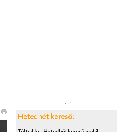
hirdetés
print
Hetedhét kereső:
Töltsd le a Hetedhét kereső mobil