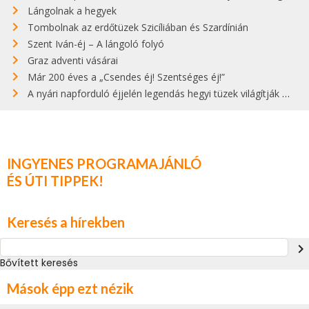
Lángolnak a hegyek
Tombolnak az erdőtüzek Szicíliában és Szardínián
Szent Iván-éj – A lángoló folyó
Graz adventi vásárai
Már 200 éves a „Csendes éj! Szentséges éj!”
A nyári napforduló éjjelén legendás hegyi tüzek világítják meg Zugspitzét
INGYENES PROGRAMAJÁNLÓ
ÉS ÚTI TIPPEK!
Keresés a hírekben
navigate_next
Bővített keresés
Mások épp ezt nézik