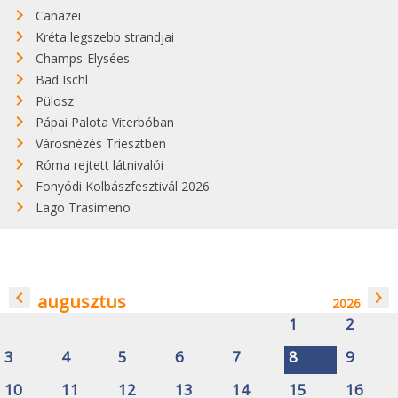
Canazei
Kréta legszebb strandjai
Champs-Elysées
Bad Ischl
Pülosz
Pápai Palota Viterbóban
Városnézés Triesztben
Róma rejtett látnivalói
Fonyódi Kolbászfesztivál 2026
Lago Trasimeno
navigate_before
navigate_next
augusztus
2026
1
2
3
4
5
6
7
8
9
10
11
12
13
14
15
16