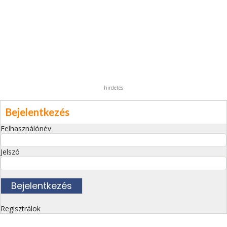
hirdetés
Bejelentkezés
Felhasználónév
Jelszó
Regisztrálok