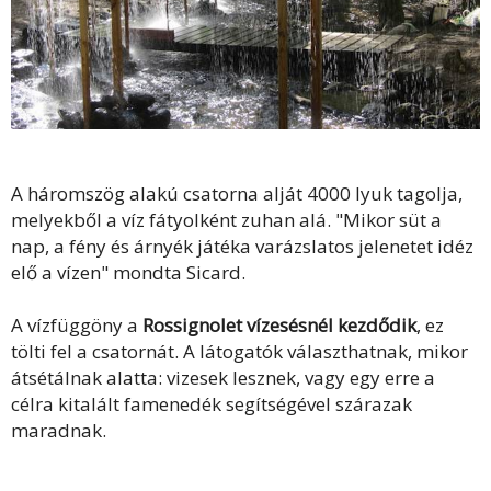
A háromszög alakú csatorna alját 4000 lyuk tagolja,
melyekből a víz fátyolként zuhan alá. "Mikor süt a
nap, a fény és árnyék játéka varázslatos jelenetet idéz
elő a vízen" mondta Sicard.
A vízfüggöny a
Rossignolet vízesésnél kezdődik
, ez
tölti fel a csatornát. A látogatók választhatnak, mikor
átsétálnak alatta: vizesek lesznek, vagy egy erre a
célra kitalált famenedék segítségével szárazak
maradnak.