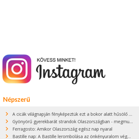
Népszerű
A cicák világnapján fényképeztük ezt a bokor alatt hűsölő cicát Kisorosziban
Gyönyörű gyerekbarát strandok Olaszországban - megmutatjuk a 15 legjobbat
Ferragosto: Amikor Olaszország egész nap nyaral
Bastille nap: A Bastille lerombolása az önkényuralom végét jelentette