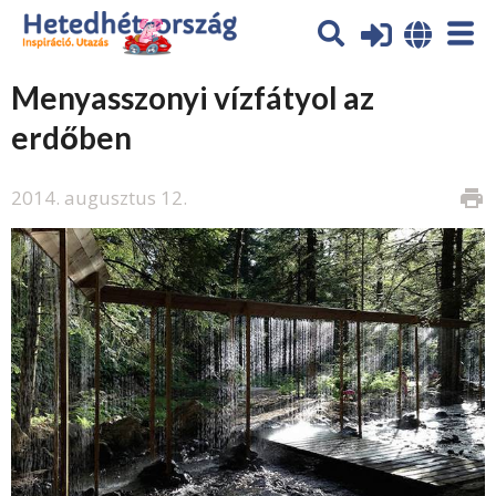
Menyasszonyi vízfátyol az
erdőben
2014. augusztus 12.
print