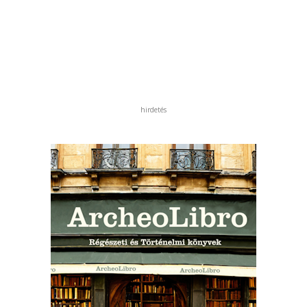
hirdetés