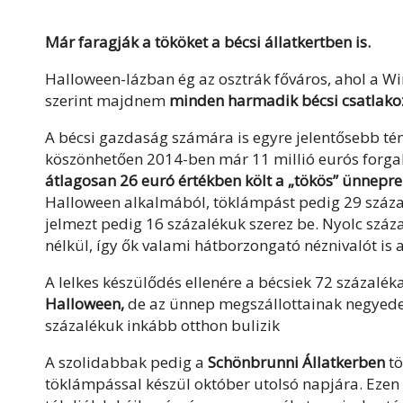
Már faragják a tököket a bécsi állatkertben is.
Halloween-lázban ég az osztrák főváros, ahol a 
szerint majdnem
minden harmadik bécsi csatlako
A bécsi gazdaság számára is egyre jelentősebb té
köszönhetően 2014-ben már 11 millió eurós forg
átlagosan 26 euró értékben költ a „tökös” ünnepre
Halloween alkalmából, töklámpást pedig 29 százal
jelmezt pedig 16 százalékuk szerez be. Nyolc szá
nélkül, így ők valami hátborzongató néznivalót is
A lelkes készülődés ellenére a bécsiek 72 százalék
Halloween,
de az ünnep megszállottainak negyede
százalékuk inkább otthon bulizik
A szolidabbak pedig a
Schönbrunni Állatkerben
tö
töklámpással készül október utolsó napjára. Ez