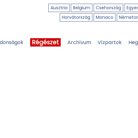
Ausztria
Belgium
Csehország
Egyes
Horvátország
Monaco
Németor
Régészet
jdonságok
Archívum
Vízpartok
Heg