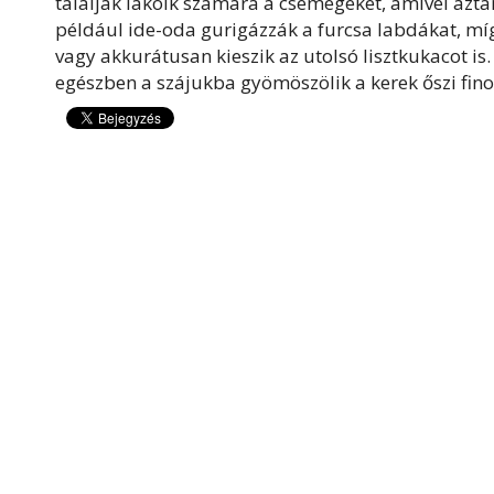
tálalják lakóik számára a csemegéket, amivel aztán 
például ide-oda gurigázzák a furcsa labdákat, m
vagy akkurátusan kieszik az utolsó lisztkukacot is
egészben a szájukba gyömöszölik a kerek őszi fin