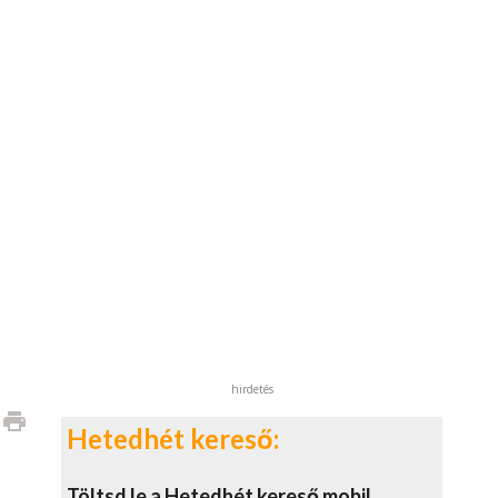
hirdetés
print
Hetedhét kereső:
Töltsd le a Hetedhét kereső mobil