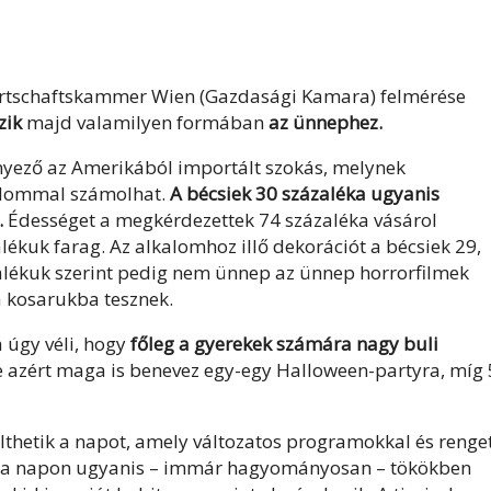
Wirtschaftskammer Wien (Gazdasági Kamara) felmérése
zik
majd valamilyen formában
az ünnephez.
nyező az Amerikából importált szokás, melynek
alommal számolhat.
A bécsiek 30 százaléka ugyanis
.
Édességet a megkérdezettek 74 százaléka vásárol
ékuk farag. Az alkalomhoz illő dekorációt a bécsiek 29,
zalékuk szerint pedig nem ünnep az ünnep horrorfilmek
 a kosarukba tesznek.
a úgy véli, hogy
főleg a gyerekek számára nagy buli
 azért maga is benevez egy-egy Halloween-partyra, míg
lthetik a napot, amely változatos programokkal és renge
en a napon ugyanis – immár hagyományosan – tökökben