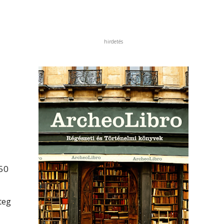
hirdetés
 50
teg