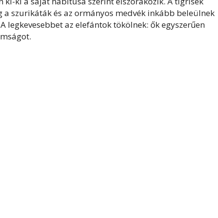
ki-ki a saját habitusa szerint elszórakozik. A tigrisek
íg a szurikáták és az ormányos medvék inkább beleülnek
. A legkevesebbet az elefántok tökölnek: ők egyszerűen
omságot.