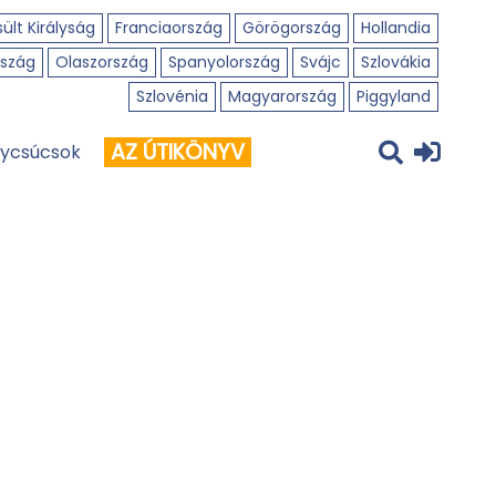
ült Királyság
Franciaország
Görögország
Hollandia
szág
Olaszország
Spanyolország
Svájc
Szlovákia
Szlovénia
Magyarország
Piggyland
AZ ÚTIKÖNYV
ycsúcsok