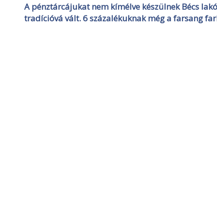
A pénztárcájukat nem kímélve készülnek Bécs lak
tradícióvá vált. 6 százalékuknak még a farsang far